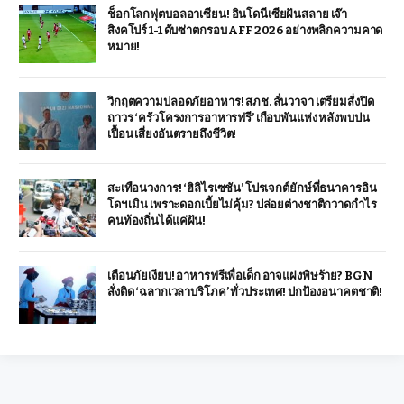
ช็อกโลกฟุตบอลอาเซียน! อินโดนีเซียฝันสลาย เจ๊า
สิงคโปร์ 1-1 ดับซ่าตกรอบ AFF 2026 อย่างพลิกความคาด
หมาย!
วิกฤตความปลอดภัยอาหาร! สภช. ลั่นวาจา เตรียมสั่งปิด
ถาวร ‘ครัวโครงการอาหารฟรี’ เกือบพันแห่ง หลังพบปน
เปื้อน เสี่ยงอันตรายถึงชีวิต!
สะเทือนวงการ! ‘ฮิลิไรเซชัน’ โปรเจกต์ยักษ์ที่ธนาคารอิน
โดฯ เมิน เพราะดอกเบี้ยไม่คุ้ม? ปล่อยต่างชาติกวาดกำไร
คนท้องถิ่นได้แค่ฝัน!
เตือนภัยเงียบ! อาหารฟรีเพื่อเด็ก อาจแฝงพิษร้าย? BGN
สั่งติด ‘ฉลากเวลาบริโภค’ ทั่วประเทศ! ปกป้องอนาคตชาติ!