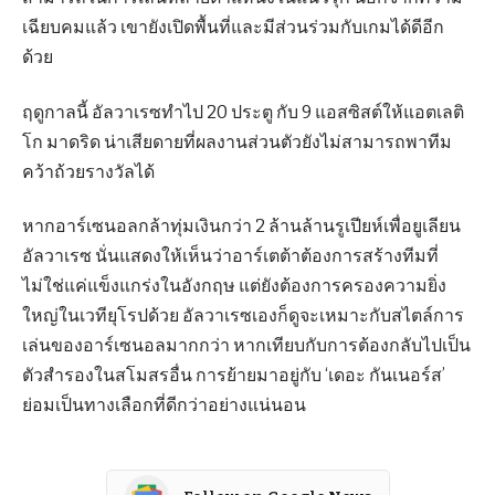
เฉียบคมแล้ว เขายังเปิดพื้นที่และมีส่วนร่วมกับเกมได้ดีอีก
ด้วย
ฤดูกาลนี้ อัลวาเรซทำไป 20 ประตู กับ 9 แอสซิสต์ให้แอตเลติ
โก มาดริด น่าเสียดายที่ผลงานส่วนตัวยังไม่สามารถพาทีม
คว้าถ้วยรางวัลได้
หากอาร์เซนอลกล้าทุ่มเงินกว่า 2 ล้านล้านรูเปียห์เพื่อยูเลียน
อัลวาเรซ นั่นแสดงให้เห็นว่าอาร์เตต้าต้องการสร้างทีมที่
ไม่ใช่แค่แข็งแกร่งในอังกฤษ แต่ยังต้องการครองความยิ่ง
ใหญ่ในเวทียุโรปด้วย อัลวาเรซเองก็ดูจะเหมาะกับสไตล์การ
เล่นของอาร์เซนอลมากกว่า หากเทียบกับการต้องกลับไปเป็น
ตัวสำรองในสโมสรอื่น การย้ายมาอยู่กับ ‘เดอะ กันเนอร์ส’
ย่อมเป็นทางเลือกที่ดีกว่าอย่างแน่นอน