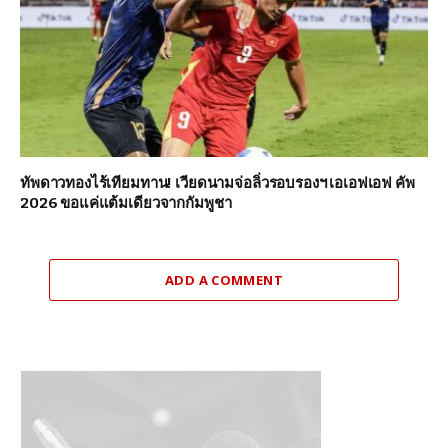
ทัพดาวทองไร้เทียมทาน! เวียดนามจ่อลิ่วรอบรองฯ เอเอฟเอฟ คัพ
2026 ขอแค่แต้มเดียวจากกัมพูชา
ADD A COMMENT