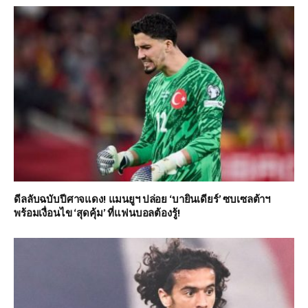
ดีลลับฉบับปีศาจแดง! แมนยูฯ ปล่อย ‘บายินเดียร์’ ซบเซลต้าฯ
พร้อมเงื่อนไข ‘สุดคุ้ม’ ที่แฟนบอลต้องรู้!