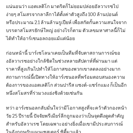
แน่นอนว่า แอตเลติโก มาดริดก็ไม่ยอมปล่อยอัลวาเรซไป
ง่ายๆ สโมสรจากลาลีกาได้ตั้งค่าตัวสูงถึง 100 ล้านปอนด์
หรือประมาณ 2.1 ล้านล้านรูเปียห์ เพื่อสกัดกั้นความสนใจจาก
บรรดาสโมสรยักษ์ใหญ่ อย่างไรก็ตาม ตัวเลขมหาศาลนี้ก็ไม่
ได้ทำให้อาร์เซนอลถอยแม้แต่น้อย
ก่อนหน้านี้ บาร์เซโลนาเคยเป็นทีมที่จับตาสถานการณ์ขอ
งอัลวาเรซอย่างใกล้ชิดในช่วงหลายสัปดาห์ที่ผ่านมา แต่
ราคาที่สูงเกินไปทำให้โอกาสของพวกเขาลดลงอย่างมาก
สถานการณ์นี้เปิดทางให้อาร์เซนอลที่พร้อมตอบสนองความ
ต้องการของแอตเลติโก ส่วนปารีส แซงต์-แชร์กแมง ก็เป็นอีก
หนึ่งสโมสรที่ร่วมวงแย่งชิงด้วยเช่นกัน
ทว่า อาร์เซนอลกลับมั่นใจว่ามีโอกาสสูงที่จะคว้าตัวกองหน้า
วัย 25 ปีรายนี้ ปัจจัยพรีเมียร์ลีกถูกมองว่าเป็นจุดดึงดูดสำคัญ
สำหรับอัลวาเรซ โดยเฉพาะอย่างยิ่งเมื่อเขามีประสบการณ์
ในอังกฤษกับแมนเชสเตอร์ ซิตี้มาแล้ว