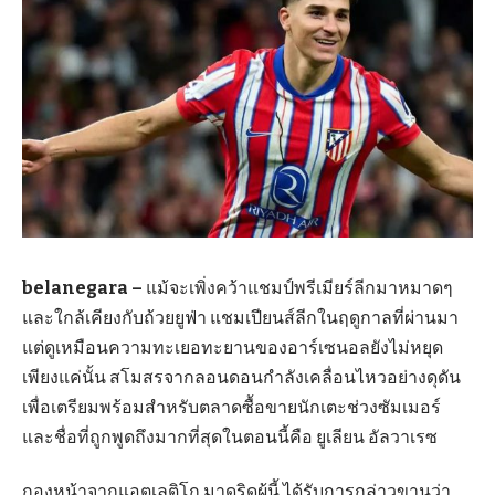
belanegara –
แม้จะเพิ่งคว้าแชมป์พรีเมียร์ลีกมาหมาดๆ
และใกล้เคียงกับถ้วยยูฟ่า แชมเปียนส์ลีกในฤดูกาลที่ผ่านมา
แต่ดูเหมือนความทะเยอทะยานของอาร์เซนอลยังไม่หยุด
เพียงแค่นั้น สโมสรจากลอนดอนกำลังเคลื่อนไหวอย่างดุดัน
เพื่อเตรียมพร้อมสำหรับตลาดซื้อขายนักเตะช่วงซัมเมอร์
และชื่อที่ถูกพูดถึงมากที่สุดในตอนนี้คือ ยูเลียน อัลวาเรซ
กองหน้าจากแอตเลติโก มาดริดผู้นี้ ได้รับการกล่าวขานว่า