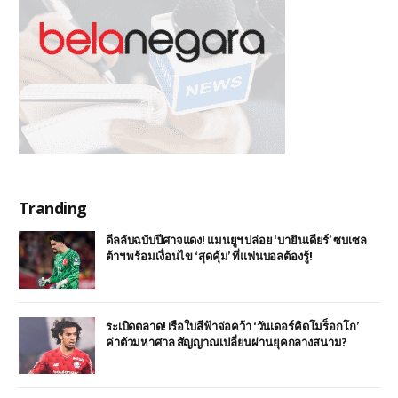
Tranding
ดีลลับฉบับปีศาจแดง! แมนยูฯ ปล่อย ‘บายินเดียร์’ ซบเซล
ต้าฯ พร้อมเงื่อนไข ‘สุดคุ้ม’ ที่แฟนบอลต้องรู้!
ระเบิดตลาด! เรือใบสีฟ้าจ่อคว้า ‘วันเดอร์คิดโมร็อกโก’
ค่าตัวมหาศาล สัญญาณเปลี่ยนผ่านยุคกลางสนาม?