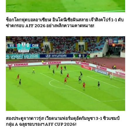
ช็อกโลกฟุตบอลอาเซียน! อินโดนีเซียฝันสลาย เจ๊าสิงคโปร์ 1-1 ดับ
ซ่าตกรอบ AFF 2026 อย่างพลิกความคาดหมาย!
สองประตูจากดาวรุ่ง! เวียดนามฟอร์มดุอัดกัมพูชา 3-1 ซิวแชมป์
กลุ่ม A ฉลุยรอบรองฯ AFF CUP 2026!