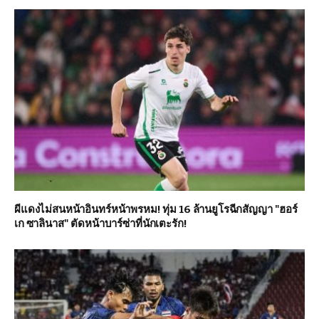
ผีแดงไม่สนหน้าอินทร์หน้าพรหม! ทุ่ม 16 ล้านยูโรฉีกสัญญา "ฮอร์
เก ซาลินาส" ตัดหน้าบาร์ซ่าที่นักเตะรัก!