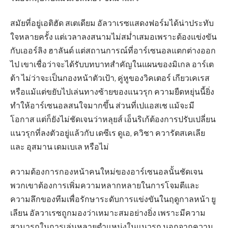
สมัยที่อยู่เอติฮัด สเตเดียม อัลวาเรซแสดงฟอร์มได้น่าประทับ
ใจหลายครั้ง แต่เวลาลงสนามไม่สม่ำเสมอเพราะต้องแข่งขัน
กับเออร์ลิง ฮาลันด์ แต่สถานการณ์ที่อาร์เซนอลแตกต่างออก
ไป เขาเชื่อว่าจะได้รับบทบาทสำคัญในแผนของมิเกล อาร์เต
ต้า ไม่ว่าจะเป็นกองหน้าตัวเป้า, คู่หูของวิคเตอร์ เกียวเคเรส
หรือแม้แต่ขยับไปเล่นทางซ้ายของแนวรุก ความยืดหยุ่นนี้ยิ่ง
ทำให้อาร์เซนอลสนใจมากขึ้น ส่วนที่เปแอสเช แม้จะมี
โอกาส แต่ก็ยังไม่ชัดเจนว่าหลุยส์ เอ็นริเก้ต้องการปรับเปลี่ยน
แนวรุกที่ลงตัวอยู่แล้วกับ เดซีเร ดูเอ, ควิชา ควารัตสเคเลีย
และ อุสมาน เดมเบเล หรือไม่
ความต้องการกองหน้าคนใหม่ของอาร์เซนอลนั้นชัดเจน
พวกเขาต้องการเพิ่มความหลากหลายในการโจมตีและ
ความลึกของทีมเพื่อรักษาระดับการแข่งขันในฤดูกาลหน้า ยู
เลียน อัลวาเรซถูกมองว่าเหมาะสมอย่างยิ่ง เพราะมีความ
สามารถในการเล่นหลายตำแหน่งในแนวรุก นอกจากความ