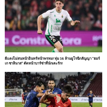
ผีแดงไม่สนหน้าอินทร์หน้าพรหม! ทุ่ม 16 ล้านยูโรฉีกสัญญา "ฮอร์
เก ซาลินาส" ตัดหน้าบาร์ซ่าที่นักเตะรัก!