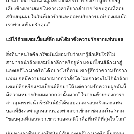
เปี่ยมด้วยอารมณ์ยังถูกส่งไปถึงภรรยาของเขา ผู้ที่คอยอยู่
เคียงข้างเขาเสมอในช่วงเวลาที่ยากลำบาก “ขอบคุณที่คอย
สนับสนุนผมในวันที่เลวร้ายและอดทนกับอารมณ์ของผมเมื่อ
เราพ่ายแพ้ ผมรักคุณ”
แม้ไร้ถ้วยแชมเปี้ยนส์ลีก แต่ได้มาซึ่งความรักจากแฟนบอล
สิ่งที่น่าสนใจคือ กรีซมันน์ยอมรับว่าเขารู้สึกเสียใจที่ไม่
สามารถนำถ้วยแชมป์ลาลีกาหรือยูฟ่า แชมเปี้ยนส์ลีก มาสู่
แอตเลติโก มาดริด ได้ อย่างไรก็ตาม เขารู้สึกว่าความรักจาก
แฟนบอลมีความหมายมากกว่าสิ่งใด “ผมอาจจะไม่ได้นำถ้วย
แชมป์ลีกหรือแชมเปี้ยนส์ลีกมาให้ แต่ความรักความผูกพันนี้
มีความหมายกับผมมากกว่านั้นมาก” ในตอนท้ายของการก
ล่าวสุนทรพจน์ กรีซมันน์ยังได้ขอบคุณครอบครัวและแฟน
บอลที่ยังคงพาลูกหลานของพวกเขาเข้ามาชมเกมในสนาม
“ขอบคุณที่สอนพวกเขาว่าแอตเลติโกคือทีมที่ดีที่สุดในโลก”
เส้นทางอาชีพของกรีซมันน์กับแอตเลติโก มาดริด สิ้นสุดลง