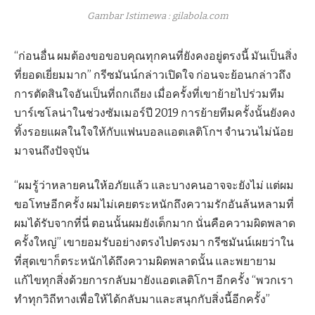
Gambar Istimewa : gilabola.com
“ก่อนอื่น ผมต้องขอขอบคุณทุกคนที่ยังคงอยู่ตรงนี้ มันเป็นสิ่ง
ที่ยอดเยี่ยมมาก” กรีซมันน์กล่าวเปิดใจ ก่อนจะย้อนกล่าวถึง
การตัดสินใจอันเป็นที่ถกเถียง เมื่อครั้งที่เขาย้ายไปร่วมทีม
บาร์เซโลน่าในช่วงซัมเมอร์ปี 2019 การย้ายทีมครั้งนั้นยังคง
ทิ้งรอยแผลในใจให้กับแฟนบอลแอตเลติโกฯ จำนวนไม่น้อย
มาจนถึงปัจจุบัน
“ผมรู้ว่าหลายคนให้อภัยแล้ว และบางคนอาจจะยังไม่ แต่ผม
ขอโทษอีกครั้ง ผมไม่เคยตระหนักถึงความรักอันล้นหลามที่
ผมได้รับจากที่นี่ ตอนนั้นผมยังเด็กมาก นั่นคือความผิดพลาด
ครั้งใหญ่” เขายอมรับอย่างตรงไปตรงมา กรีซมันน์เผยว่าใน
ที่สุดเขาก็ตระหนักได้ถึงความผิดพลาดนั้น และพยายาม
แก้ไขทุกสิ่งด้วยการกลับมายังแอตเลติโกฯ อีกครั้ง “พวกเรา
ทำทุกวิถีทางเพื่อให้ได้กลับมาและสนุกกับสิ่งนี้อีกครั้ง”