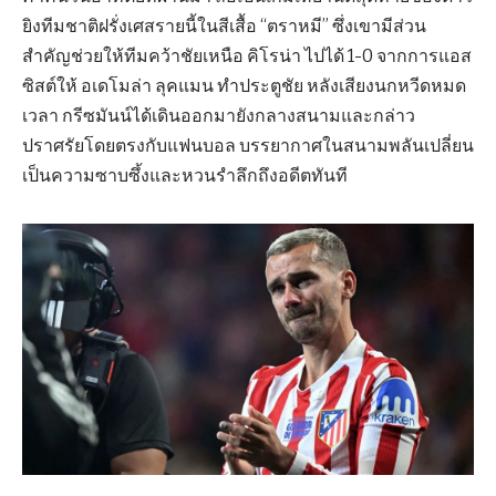
ยิงทีมชาติฝรั่งเศสรายนี้ในสีเสื้อ “ตราหมี” ซึ่งเขามีส่วน
สำคัญช่วยให้ทีมคว้าชัยเหนือ คิโรน่า ไปได้ 1-0 จากการแอส
ซิสต์ให้ อเดโมล่า ลุคแมน ทำประตูชัย หลังเสียงนกหวีดหมด
เวลา กรีซมันน์ได้เดินออกมายังกลางสนามและกล่าว
ปราศรัยโดยตรงกับแฟนบอล บรรยากาศในสนามพลันเปลี่ยน
เป็นความซาบซึ้งและหวนรำลึกถึงอดีตทันที