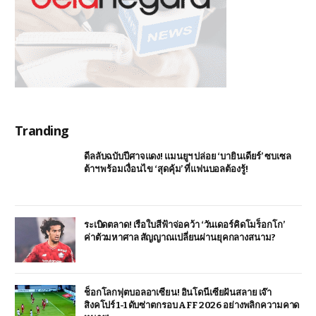
Tranding
ดีลลับฉบับปีศาจแดง! แมนยูฯ ปล่อย ‘บายินเดียร์’ ซบเซล
ต้าฯ พร้อมเงื่อนไข ‘สุดคุ้ม’ ที่แฟนบอลต้องรู้!
ระเบิดตลาด! เรือใบสีฟ้าจ่อคว้า ‘วันเดอร์คิดโมร็อกโก’
ค่าตัวมหาศาล สัญญาณเปลี่ยนผ่านยุคกลางสนาม?
ช็อกโลกฟุตบอลอาเซียน! อินโดนีเซียฝันสลาย เจ๊า
สิงคโปร์ 1-1 ดับซ่าตกรอบ AFF 2026 อย่างพลิกความคาด