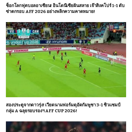
ช็อกโลกฟุตบอลอาเซียน! อินโดนีเซียฝันสลาย เจ๊าสิงคโปร์ 1-1 ดับ
ซ่าตกรอบ AFF 2026 อย่างพลิกความคาดหมาย!
สองประตูจากดาวรุ่ง! เวียดนามฟอร์มดุอัดกัมพูชา 3-1 ซิวแชมป์
กลุ่ม A ฉลุยรอบรองฯ AFF CUP 2026!