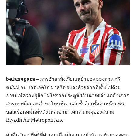
belanegara –
การอำลาสังเวียนเหย้าของ อองตวน กรี
ซมันน์ กับ แอตเลติโก มาดริด จบลงด้วยฉากที่เต็มไปด้วย
อารมณ์ความรู้สึก ไม่ใช่จากประตูชัยอันน่าจดจำ แต่เป็นการ
สารภาพผิดและคำขอโทษที่เขาเอ่ยซ้ำอีกครั้งต่อหน้าแฟน
บอลเรือนหมื่นที่หลั่งไหลเข้ามาเต็มความจุของสนาม
Riyadh Air Metropolitano
ค่ำคืนวันอาทิตย์ที่ผ่านมา ถือเป็นเกมเหย้านัดสุดท้ายของดาว