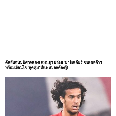
ดีลลับฉบับปีศาจแดง! แมนยูฯ ปล่อย ‘บายินเดียร์’ ซบเซลต้าฯ
พร้อมเงื่อนไข ‘สุดคุ้ม’ ที่แฟนบอลต้องรู้!