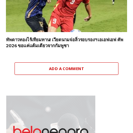
ทัพดาวทองไร้เทียมทาน! เวียดนามจ่อลิ่วรอบรองฯ เอเอฟเอฟ คัพ
2026 ขอแค่แต้มเดียวจากกัมพูชา
ADD A COMMENT