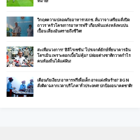
หมาย!
วิกฤตความปลอดภัยอาหาร! สภช. ลั่นวาจา เตรียมสั่งปิด
ถาวร ‘ครัวโครงการอาหารฟรี’ เกือบพันแห่ง หลังพบปน
เปื้อน เสี่ยงอันตรายถึงชีวิต!
สะเทือนวงการ! ‘ฮิลิไรเซชัน’ โปรเจกต์ยักษ์ที่ธนาคารอิน
โดฯ เมิน เพราะดอกเบี้ยไม่คุ้ม? ปล่อยต่างชาติกวาดกำไร
คนท้องถิ่นได้แค่ฝัน!
เตือนภัยเงียบ! อาหารฟรีเพื่อเด็ก อาจแฝงพิษร้าย? BGN
สั่งติด ‘ฉลากเวลาบริโภค’ ทั่วประเทศ! ปกป้องอนาคตชาติ!