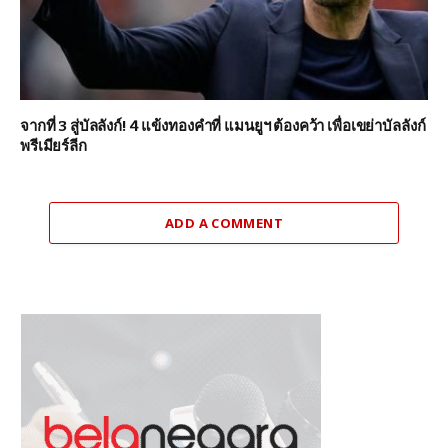
จากที่ 3 สู่บัลลังก์! 4 แข้งทองคำที่ แมนยูฯ ต้องคว้า เพื่อเขย่าบัลลังก์
พรีเมียร์ลีก
ADD A COMMENT