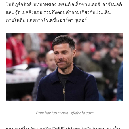
โบต์ กูร์กตัวส์, บทบาทของ เทรนต์ อเล็กซานเดอร์-อาร์โนลด์
และ จู๊ด เบลลิงแฮม รวมถึงตอบคำถามเกี่ยวกับประเด็น
ภายในทีม และการโรเตชั่น อาร์ดา กูเลอร์
Gambar Istimewa : gilabola.com