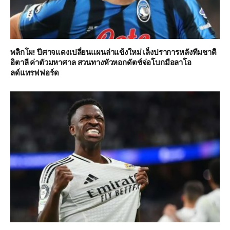
พลิกโผ! ปีศาจแดงเปลี่ยนแผนล่าแข้งใหม่ เล็งปราการหลังทีมชาติ
อิตาลี ค่าตัวมหาศาล สวนทางหัวหอกดัตช์จ่อโบกมือลาโอ
ลด์แทรฟฟอร์ด