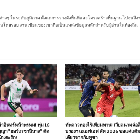
นต่างๆ ในระดับภูมิภาค ตั้งแต่การวางผังพื้นที่และโครงสร้างพื้นฐาน ไปจนถึง
โดยรอบ งานเขียนของเขาถือเป็นแหล่งข้อมูลหลักสำหรับผู้อ่านในท้องถิ่น
าอินทร์หน้าพรหม! ทุ่ม 16
ทัพดาวทองไร้เทียมทาน! เวียดนามจ่อลิ
ญญา "ฮอร์เก ซาลินาส" ตัด
บรองฯ เอเอฟเอฟ คัพ 2026 ขอแค่แต้
นักเตะรัก!
เดียวจากกัมพูชา