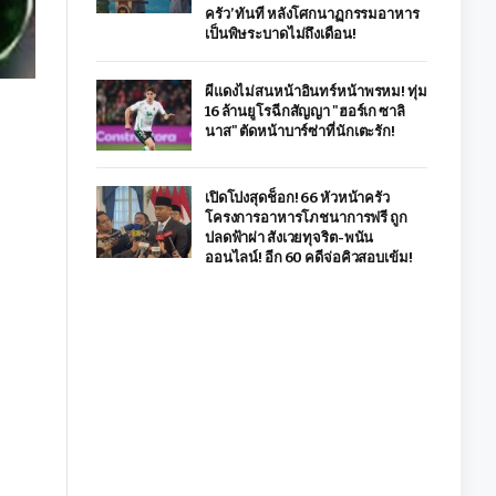
ครัว’ ทันที หลังโศกนาฏกรรมอาหาร
เป็นพิษระบาดไม่ถึงเดือน!
ผีแดงไม่สนหน้าอินทร์หน้าพรหม! ทุ่ม
16 ล้านยูโรฉีกสัญญา "ฮอร์เก ซาลิ
นาส" ตัดหน้าบาร์ซ่าที่นักเตะรัก!
เปิดโปงสุดช็อก! 66 หัวหน้าครัว
โครงการอาหารโภชนาการฟรี ถูก
ปลดฟ้าผ่า สังเวยทุจริต-พนัน
ออนไลน์! อีก 60 คดีจ่อคิวสอบเข้ม!