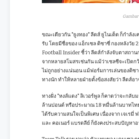
Gambar 
ขณะเดียวกัน "ยูงทอง" ลีดส์ ยูไนเต็ด ก็กำล
รับ โดยมีชื่อของ แอ็กเซล ดิซาซี่ กองหลังวัย
Football Insider ชี้ว่า ลีดส์กำลังจับตาสถาน
จากหลายสโมสรเช่นกัน แม้ว่าเชลซีจะเปิดกว้
ไม่ถูกอย่างแน่นอน แม้ฟอร์มการเล่นของดิซาซี
ทางนัก ทำให้หลายฝ่ายตั้งข้อสงสัยว่า ลีดส์อา
ทางฝั่ง "หงส์แดง" ลิเวอร์พูล ก็คาดว่าจะกลับ
ล้านปอนด์ หรือประมาณ 1.8 หมื่นล้านบาทไทย 
ได้รับความสนใจเป็นพิเศษ เนื่องจาก เจเรมี
และ คอเนอร์ แบรดลีย์ ก็ยังคงประสบปัญหา
Team Talk รายงานว่า ตัวแทนของ เดนเซล ดุมฟ