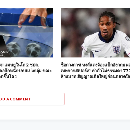
จ! แมนยูในโถ 2 ชปล.
ช็อกวงการ! หงส์แดงจ้องแบ็กอังกฤษฟอ
จอศึกหนักรอบแบ่งกลุ่ม ขณะ
เทพจากสเปอร์ส! ค่าตัวไม่ธรรมดา 77
ดขึ้นโถ 1
ล้านบาท สัญญาณดีลใหญ่ก่อนตลาดปิ
DD A COMMENT