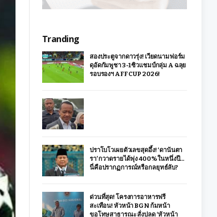
Tranding
สองประตูจากดาวรุ่ง! เวียดนามฟอร์ม
ดุอัดกัมพูชา 3-1 ซิวแชมป์กลุ่ม A ฉลุย
รอบรองฯ AFF CUP 2026!
ปราโบโวเผยตัวเลขสุดอึ้ง! ‘ดานันตา
รา’ กวาดรายได้พุ่ง 400% ในหนึ่งปี…
นี่คือปรากฏการณ์หรือกลยุทธ์ลับ?
ด่วนที่สุด! โครงการอาหารฟรี
สะเทือน! หัวหน้า BGN ก้มหน้า
ขอโทษสาธารณะ สั่งปลด ‘หัวหน้า