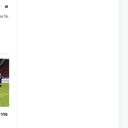
Website
พลวัต
่วรอ
ม