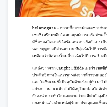
belanegara –
ตลาดซื้อขายนักเตะช่วงซัมเมอร์
เชลซี เตรียมพลิกโฉมกลยุทธ์การเสริมทัพคร
มีชื่อของ วิคเตอร์ โอซิมเฮน ดาวยิงตัวเก่ง เ
หลายฤดูกาลที่ผ่านมา เชลซีมุ่งเน้นไปที่การดึ
เหมือนว่าทิศทางใหม่นี้จะเน้นไปที่การสร้าง
แหล่งข่าวจาก Caught Offside เผยว่า เชลซีต้
ประสิทธิภาพในแนวรุก หลังจากที่การทดลองใช
และ โอซิมเฮน ซึ่งปัจจุบันค้าแข้งอยู่กับ นาโปลี
อย่างยาวนาน แม้จะไม่ได้อยู่ในสปอตไลต์เท่า
ยังคงน่าประทับใจ และคาดว่าจะมีค่าตัวสูง
กองหน้าแล้ว ตำแหน่งผู้รักษาประตูและเซ็นเต