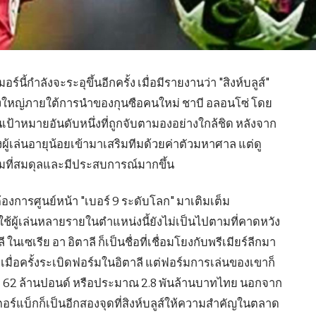
นี้กำลังจะระอุขึ้นอีกครั้ง เมื่อมีรายงานว่า "สิงห์บลูส์"
ั้งใหญ่ภายใต้การนำของกุนซือคนใหม่ ชาบี อลอนโซ่ โดย
ป็นเป้าหมายอันดับหนึ่งที่ถูกจับตามองอย่างใกล้ชิด หลังจาก
งผู้เล่นอายุน้อยเข้ามาเสริมทีมด้วยค่าตัวมหาศาล แต่ดู
ทีมที่สมดุลและมีประสบการณ์มากขึ้น
องการศูนย์หน้า "เบอร์ 9 ระดับโลก" มาเติมเต็ม
้ผู้เล่นหลายรายในตำแหน่งนี้ยังไม่เป็นไปตามที่คาดหวัง
 ในเซเรีย อา อิตาลี ก็เป็นชื่อที่เชื่อมโยงกับพรีเมียร์ลีกมา
เมื่อครั้งระเบิดฟอร์มในอิตาลี แต่ฟอร์มการเล่นของเขาก็
ถึง 62 ล้านปอนด์ หรือประมาณ 2.8 พันล้านบาทไทย นอกจาก
อร์แบ็กก็เป็นอีกสองจุดที่สิงห์บลูส์ให้ความสำคัญในตลาด