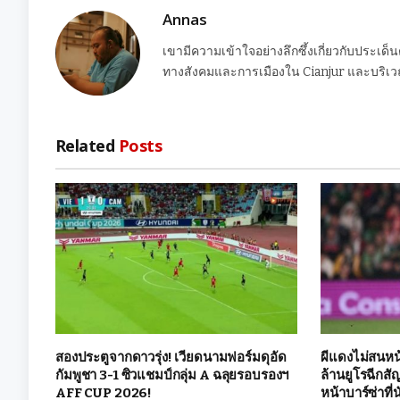
Annas
เขามีความเข้าใจอย่างลึกซึ้งเกี่ยวกับประเด็
ทางสังคมและการเมืองใน Cianjur และบริเวณ
Related
Posts
สองประตูจากดาวรุ่ง! เวียดนามฟอร์มดุอัด
ผีแดงไม่สนหน้
กัมพูชา 3-1 ซิวแชมป์กลุ่ม A ฉลุยรอบรองฯ
ล้านยูโรฉีกสั
AFF CUP 2026!
หน้าบาร์ซ่าที่