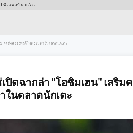
สองประตูจากดาวรุ่ง! เวียดนามฟอร์มดุอัดกัมพูชา 3-1 ซิวแชมป์กลุ่ม A ฉลุยรอบรองฯ AFF CUP 2026!
คม ลีดส์-ลิเวอร์พูลก็ไม่น้อยหน้าในตลาดนักเตะ
โซ่เปิดฉากล่า "โอซิมเฮน" เสริม
หน้าในตลาดนักเตะ