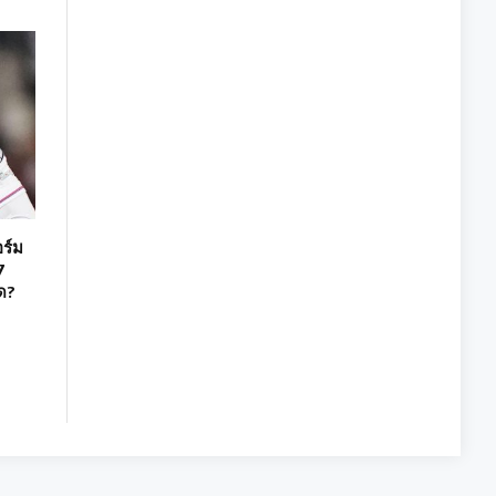
ร์ม
7
ด?