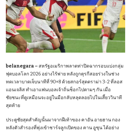
belanegara –
สหรัฐอเมริกาพลาดท่าปิดฉากรอบแบ่งกลุ่ม
ฟุตบอลโลก 2026 อย่างไร้พ่าย หลังถูกตุรกีสอยร่วงในช่วง
ทดเวลาบาดเจ็บนาทีที่ 90+8 ด้วยสกอร์สุดดราม่า 3-2 ที่ลอส
แอนเจลิส ทำเอาแฟนบอลเจ้าถิ่นช็อกไปตามๆ กัน เมื่อ
ชัยชนะที่ดูเหมือนจะอยู่ในมือกลับหลุดลอยไปในเสี้ยววินาที
สุดท้าย
ประตูชัยสุดสำคัญนั้นมาจากฝีเท้าของ คาอัน อายฮาน กอง
หลังตัวสำรองที่พุ่งเข้าชาร์จลูกเปิดของ คาน อูซุน ได้อย่าง