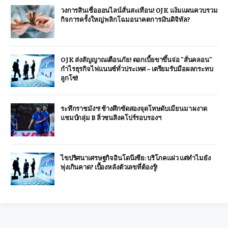
วงการสินเชื่อออนไลน์สั่นสะเทือน! OJK แง้มแผนควบรวม
กิจการครั้งใหญ่ พลิกโฉมอนาคตการเงินดิจิทัล?
OJK ส่งสัญญาณเตือนภัย! ดอกเบี้ยขาขึ้นจ่อ "สั่นคลอน"
กำไรธุรกิจไฟแนนซ์ทั่วประเทศ – เตรียมรับมือผลกระทบ
ลูกโซ่!
ระทึกราชมังฯ! ช้างศึกซัดสองจุดโทษดับเมียนมา ผงาด
แชมป์กลุ่ม B ลิ่วชนสิงคโปร์รอบรองฯ
ไขปริศนาเศรษฐกิจอินโดนีเซีย: บริโภคแผ่ว แต่ทำไมยัง
พุ่งเกินคาด? เบื้องหลังตัวเลขที่ต้องรู้!