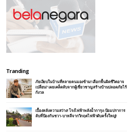
Tranding
ภัยเงียบในบ้านที่หลายคนมองข้าม! เลือกพื้นผิดชีวิตอาจ
เปลี่ยน? เผยเคล็ดลับจากผู้เชี่ยวชาญ สร้างบ้านปลอดภัยไร้
กังวล
เบื้องหลังความสว่าง! โรงไฟฟ้าพลังน้ำการุง: ป้อมปราการ
ลับที่ป้องกันชวา-บาหลีจากวิกฤตไฟฟ้าดับครั้งใหญ่!