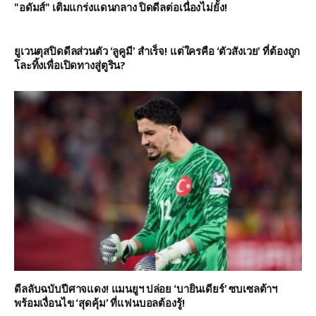
"อดัมส์" เติมแกร่งแดนกลาง ปิดดีลต่อเนื่องไม่ยั้ง!
ยูเวนตุสปิดดีลส่วนตัว ‘ลูคูมี’ สำเร็จ! แต่ใครคือ ‘ตัวสังเวย’ ที่ต้องถูก
โละทิ้งเพื่อเปิดทางสู่ตูริน?
ดีลลับฉบับปีศาจแดง! แมนยูฯ ปล่อย ‘บายินเดียร์’ ซบเซลต้าฯ
พร้อมเงื่อนไข ‘สุดคุ้ม’ ที่แฟนบอลต้องรู้!