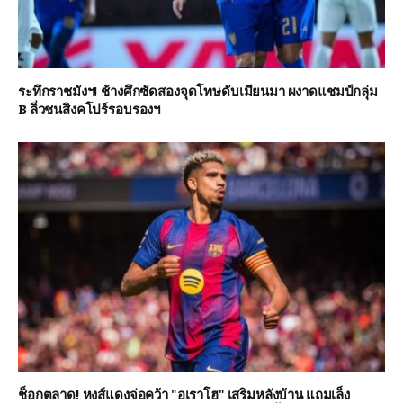
ระทึกราชมังฯ! ช้างศึกซัดสองจุดโทษดับเมียนมา ผงาดแชมป์กลุ่ม
B ลิ่วชนสิงคโปร์รอบรองฯ
ช็อกตลาด! หงส์แดงจ่อคว้า "อเราโฮ" เสริมหลังบ้าน แถมเล็ง