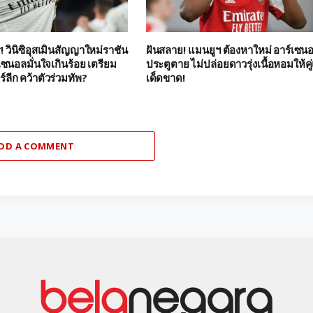
 วินิซิอุสเมินสัญญาใหม่ราชัน
ฝันสลาย! แมนยูฯ ต้องหาใหม่ อาร์เซน
เซนอลมั่นใจเกินร้อย เตรียม
ประตูตาย ไม่ปล่อยดาวรุ่งเนื้อหอมให้คู่
ยร์ลีก คว้าตัวร่วมทัพ?
เด็ดขาด!
DD A COMMENT