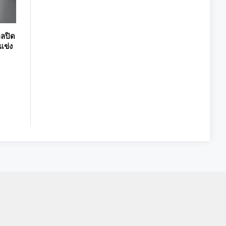
อลปิด
แข่ง