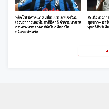
พลิกโผ! ปีศาจแดงเปลี่ยนแผนล่าแข้งใหม่
สะเทือนวงการ!
เล็งปราการหลังทีมชาติอิตาลี ค่าตัวมหาศาล
ชุดขาว – อาร์
สวนทางหัวหอกดัตช์จ่อโบกมือลาโอ
ทุบสถิติพรีเมี
ลด์แทรฟฟอร์ด
A