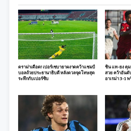
ดราม่าเดือด! เปอร์เซบายาผงาดคว้าแชมป์
ชิน แท-ยง คุม
บอลถ้วยประธานาธิบดี หลังดวลจุดโทษสุด
สวย คว้าอันดั
ระทึกกับเปอร์ซิบ
อาเรม่า 3-1 พร