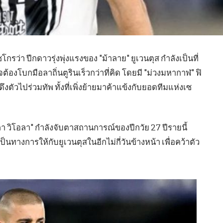
กรว่า ปีกดาวรุ่งพุ่งแรงของ "ม้าลาย" ยูเวนตุส กำลังเป็นที่
ต้องโบกมือลาถิ่นตูรินเร็วกว่าที่คิด โดยมี "ม่วงมหากาฬ" ฟิ
ตัวไปร่วมทัพ ทั้งที่เพิ่งย้ายมาค้าแข้งกับยอดทีมแห่งเซ
า วิโอลา" กำลังจับตาสถานการณ์ของปีกวัย 27 ปีรายนี้
็นทางการให้กับยูเวนตุสในอีกไม่กี่วันข้างหน้า เพื่อคว้าตัว