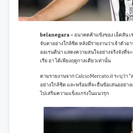
belanegara –
อนาคตค้าแข้งของ เอ็ดสัน เชโ
จับตาอย่างใกล้ชิด หลังมีรายงานว่าเจ้าตัวอาจ
ออเรนติน่า แสดงความสนใจอย่างจริงจังที่จะดึง
เรีย อา ได้เพียงฤดูกาลเดียวเท่านั้น
ตามรายงานจาก CalcioMercato.it ระบุว่า "ล
อย่างใกล้ชิด และพร้อมที่จะยื่นข้อเสนออย่างเป
ไปเสริมความแข็งแกร่งในแนวรุก