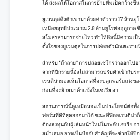
ได้ ส่งผลให้โอกาสในการย้ายทีมเปิดกว้างขึ้น
ยูเวนตุสดึงตัวเขามาด้วยค่าตัวราว 17 ล้านยู
เหนื่อยสุทธิประมาณ 2.8 ล้านยูโรต่อฤดูกาล ซึ
สโมสรสามารถจ่ายไหว ทำให้ดีลนี้มีความเป็
ตั้งใจของยูเวนตุสในการปล่อยตัวนักเตะรายนี้ใ
สำหรับ "ม้าลาย" การปล่อยเชโกรว่าออกไปอาจ
จากที่ปีกรายนี้ยังไม่สามารถปรับตัวเข้าก
เรนติน่ามองเห็นโอกาสที่จะปลุกฟอร์มเก่งของ
ก่อนที่จะย้ายมาค้าแข้งในเซเรีย อา
สถานการณ์นี้ดูเหมือนจะเป็นประโยชน์ต่อทั้
ฟอร์มที่ดีที่สุดออกมาได้ ขณะที่ฟิออเรนติ
ต้องลงทุนกับผู้เล่นหน้าใหม่ในระดับเซเรีย 
สม่ำเสมอ อาจเป็นปัจจัยสำคัญที่จะช่วยให้ปีกร