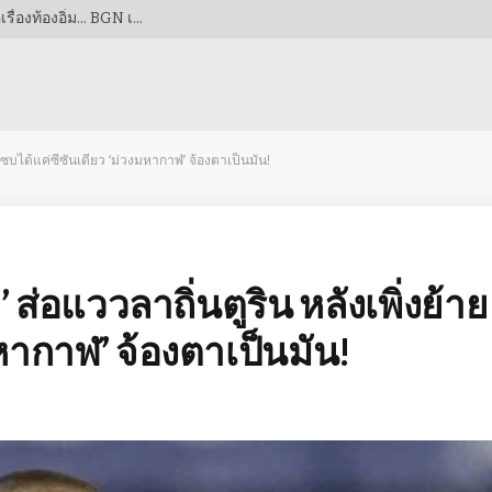
เตือนภัยผู้ปกครอง! ‘อาหารกลางวันฟรี’ อาจไม่ใช่แค่เรื่องท้องอิ่ม… BGN เข้มงวดจับตา ‘4 ชั่วโมง’ ชี้เป็นชี้ตาย! หวั่นซ้ำรอยโศกนาฏกรรมอาหารเป็นพิษ
ย้ายซบได้แค่ซีซันเดียว ‘ม่วงมหากาฬ’ จ้องตาเป็นมัน!
’ ส่อแววลาถิ่นตูริน หลังเพิ่งย้าย
หากาฬ’ จ้องตาเป็นมัน!