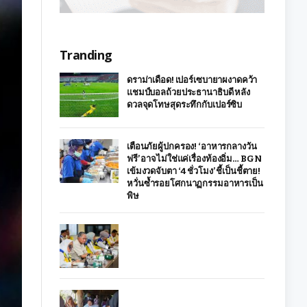
Tranding
ดราม่าเดือด! เปอร์เซบายาผงาดคว้า
แชมป์บอลถ้วยประธานาธิบดี หลัง
ดวลจุดโทษสุดระทึกกับเปอร์ซิบ
เตือนภัยผู้ปกครอง! ‘อาหารกลางวัน
ฟรี’ อาจไม่ใช่แค่เรื่องท้องอิ่ม… BGN
เข้มงวดจับตา ‘4 ชั่วโมง’ ชี้เป็นชี้ตาย!
หวั่นซ้ำรอยโศกนาฏกรรมอาหารเป็น
พิษ