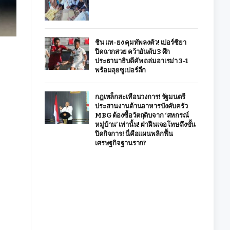
ชิน แท-ยง คุมทัพลงตัว! เปอร์ซิยา
ปิดฉากสวย คว้าอันดับ 3 ศึก
ประธานาธิบดีคัพ ถล่มอาเรม่า 3-1
พร้อมลุยซูเปอร์ลีก
กฎเหล็กสะเทือนวงการ! รัฐมนตรี
ประสานงานด้านอาหารบังคับครัว
MBG ต้องซื้อวัตถุดิบจาก ‘สหกรณ์
หมู่บ้าน’ เท่านั้น! ฝ่าฝืนเจอโทษถึงขั้น
ปิดกิจการ! นี่คือแผนพลิกฟื้น
เศรษฐกิจฐานราก?