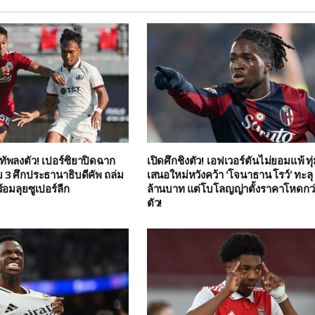
ทัพลงตัว! เปอร์ซิยาปิดฉาก
เปิดศึกชิงตัว! เอฟเวอร์ตันไม่ยอมแพ้ ทุ
บ 3 ศึกประธานาธิบดีคัพ ถล่ม
เสนอใหม่หวังคว้า ‘โจนาธาน โรว์’ ทะล
้อมลุยซูเปอร์ลีก
ล้านบาท แต่โบโลญญ่าตั้งราคาโหดกว่
ตัว!