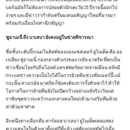
บอร์นมัธก็ไม่ต้องการปล่อยตัวนักเตะวัย 21 ปีรายนี้ออกไป
ง่ายๆ และมีข่าวว่ากำลังเตรียมเสนอสัญญาใหม่ที่อาจมา
พร้อมกับเงื่อนไขค่าฉีกสัญญา
ชูอาเมนี่ ถึง บาเลบา ยังคงอยู่ในข่ายพิจารณา
ชื่อชั้นระดับบิ๊กเนมในลิสต์ของแมนเชสเตอร์ ยูไนเต็ด คือ ออ
เรเลียง ชูอาเมนี่ กองกลางตัวเก่งของ เรอัล มาดริด ที่ตกเป็น
ข่าวเชื่อมโยงกับถิ่นโอลด์ แทรฟฟอร์ดมาหลายเดือน หลังมี
กระแสข่าวความเป็นไปได้ในการย้ายทีมช่วงซัมเมอร์นี้ แม้
กระนั้น ทางเรอัล มาดริด ก็ยังคงต้องการรั้งตัวเขาไว้ ทำให้
โอกาสในการย้ายทีมยังไม่เปิดกว้างอย่างแท้จริง เว้นแต่
ราชันชุดขาวจะคว้ากองกลางคนใหม่เข้ามาเสริมทีมด้วย
ค่าตัวมหาศาล
อีกหนึ่งทางเลือกคือ คาร์ลอส บาเลบา ยูไนเต็ดเคยแสดง
ความสนใจในตัวเขาตั้งแต่ปีที่แล้ว แต่ต้องถอยทัพไปเมื่อ