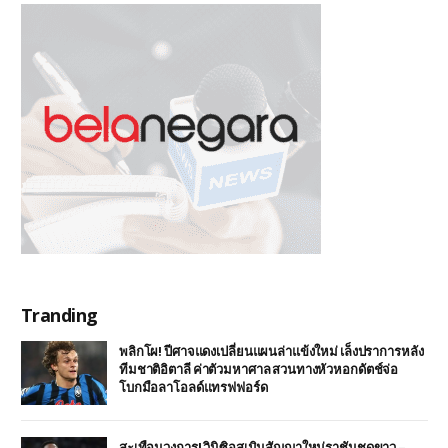
Tranding
พลิกโผ! ปีศาจแดงเปลี่ยนแผนล่าแข้งใหม่ เล็งปราการหลัง
ทีมชาติอิตาลี ค่าตัวมหาศาล สวนทางหัวหอกดัตช์จ่อ
โบกมือลาโอลด์แทรฟฟอร์ด
สะเทือนวงการ! วินิซิอุสเมินสัญญาใหม่ราชันชุดขาว –