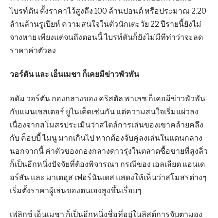
ไบรท์ตัน ตั้งราคาไว้สูงถึง 100 ล้านปอนด์ หรือประมาณ 2.20
ล้านล้านรูเปียห์ ความสนใจในตัวนักเตะวัย 22 ปีรายนี้ยังไม่
จางหาย เพียงแต่จนถึงตอนนี้ ไบรท์ตันก็ยังไม่มีทีท่าว่าจะลด
ราคาค่าตัวลง
วอร์ตัน และ เอ็นเมชา ก็เคยมีข่าวพัวพัน
อดัม วอร์ตัน กองกลางของ คริสตัล พาเลซ ก็เคยมีข่าวพัวพัน
กับแมนเชสเตอร์ ยูไนเต็ดเช่นกัน แต่ความสนใจเริ่มแผ่วลง
เนื่องจากสโมสรประเมินว่าสไตล์การเล่นของเขาคล้ายคลึง
กับ ค็อบบี้ ไมนู มากเกินไป หากต้องจับคู่ลงเล่นในแดนกลาง
นอกจากนี้ ค่าตัวของกองกลางดาวรุ่งในตลาดซื้อขายที่สูงลิ่ว
ก็เป็นอีกหนึ่งปัจจัยที่ต้องพิจารณา กรณีของ เอลเลียต แอนเด
อร์สัน และ มาเตอุส เฟอร์นันเดส แสดงให้เห็นว่าสโมสรต่างๆ
เริ่มตั้งราคาผู้เล่นของตนเองสูงขึ้นเรื่อยๆ
เฟลิกซ์ เอ็นเมชา ก็เป็นอีกหนึ่งชื่อที่อยู่ในลิสต์การจับตามอง