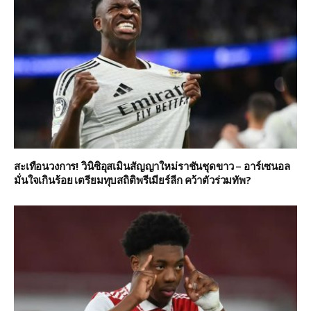
สะเทือนวงการ! วินิซิอุสเมินสัญญาใหม่ราชันชุดขาว – อาร์เซนอล
มั่นใจเกินร้อย เตรียมทุบสถิติพรีเมียร์ลีก คว้าตัวร่วมทัพ?