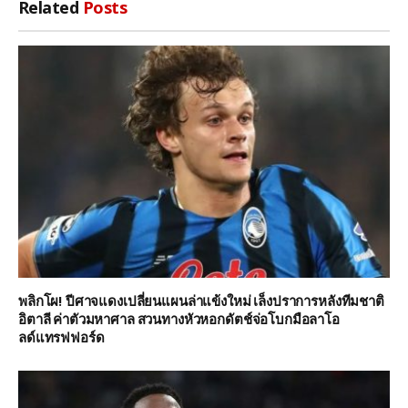
Related
Posts
พลิกโผ! ปีศาจแดงเปลี่ยนแผนล่าแข้งใหม่ เล็งปราการหลังทีมชาติ
อิตาลี ค่าตัวมหาศาล สวนทางหัวหอกดัตช์จ่อโบกมือลาโอ
ลด์แทรฟฟอร์ด