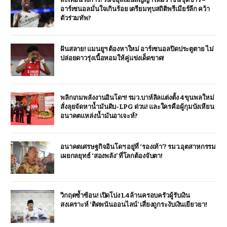
อาร์เซนอลมั่นใจเกินร้อย เตรียมทุบสถิติพรีเมียร์ลีก คว้า
ตัวร่วมทัพ?
ฝันสลาย! แมนยูฯ ต้องหาใหม่ อาร์เซนอลปิดประตูตาย ไม่
ปล่อยดาวรุ่งเนื้อหอมให้คู่แข่งเด็ดขาด!
พลิกเกมพลังงานอินโดฯ! รมว.บาห์ลิลแต่งตั้ง 4 ขุนพลใหม่
สั่งลุยจัดหาน้ำมันดิบ-LPG ด่วน! และใครคือผู้กุมบังเหียน
อนาคตแหล่งน้ำมันอาเจะห์?
อนาคตเศรษฐกิจอินโดฯ อยู่ที่ ‘รองเท้า’? รมว.อุตสาหกรรม
เผยกลยุทธ์ ‘สองพลัง’ ที่โลกต้องจับตา!
วิกฤตซ้ำซ้อน! เปิดโปง 1.4 ล้านครอบครัวผู้รับเงิน
สงเคราะห์ ‘ติดพนันออนไลน์’ เสี่ยงถูกระงับเงินเยียวยา!