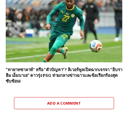
"ทายาทซาลาห์" หรือ "ตัวปัญหา"? ลิเวอร์พูลเปิดฉากเจรจา "อิบรา
ฮิม เอ็มบาเย" ดาวรุ่ง PSG ท่ามกลางข่าวฉาวและข้อเรียกร้องสุด
ซับซ้อน!
ADD A COMMENT