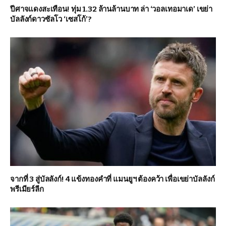
ปีศาจแดงสะเทือน! ทุ่ม 1.32 ล้านล้านบาท ล่า ‘วอลเทอมาเด’ เขย่า
บัลลังก์ดาวซัลโว ‘เซสโก้’?
จากที่ 3 สู่บัลลังก์! 4 แข้งทองคำที่ แมนยูฯ ต้องคว้า เพื่อเขย่าบัลลังก์
พรีเมียร์ลีก