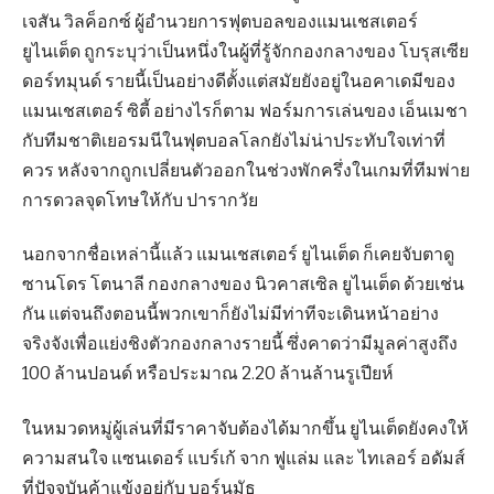
เจสัน วิลค็อกซ์ ผู้อำนวยการฟุตบอลของแมนเชสเตอร์
ยูไนเต็ด ถูกระบุว่าเป็นหนึ่งในผู้ที่รู้จักกองกลางของ โบรุสเซีย
ดอร์ทมุนด์ รายนี้เป็นอย่างดีตั้งแต่สมัยยังอยู่ในอคาเดมีของ
แมนเชสเตอร์ ซิตี้ อย่างไรก็ตาม ฟอร์มการเล่นของ เอ็นเมชา
กับทีมชาติเยอรมนีในฟุตบอลโลกยังไม่น่าประทับใจเท่าที่
ควร หลังจากถูกเปลี่ยนตัวออกในช่วงพักครึ่งในเกมที่ทีมพ่าย
การดวลจุดโทษให้กับ ปารากวัย
นอกจากชื่อเหล่านี้แล้ว แมนเชสเตอร์ ยูไนเต็ด ก็เคยจับตาดู
ซานโดร โตนาลี กองกลางของ นิวคาสเซิล ยูไนเต็ด ด้วยเช่น
กัน แต่จนถึงตอนนี้พวกเขาก็ยังไม่มีท่าทีจะเดินหน้าอย่าง
จริงจังเพื่อแย่งชิงตัวกองกลางรายนี้ ซึ่งคาดว่ามีมูลค่าสูงถึง
100 ล้านปอนด์ หรือประมาณ 2.20 ล้านล้านรูเปียห์
ในหมวดหมู่ผู้เล่นที่มีราคาจับต้องได้มากขึ้น ยูไนเต็ดยังคงให้
ความสนใจ แซนเดอร์ แบร์เก้ จาก ฟูแล่ม และ ไทเลอร์ อดัมส์
ที่ปัจจุบันค้าแข้งอยู่กับ บอร์นมัธ