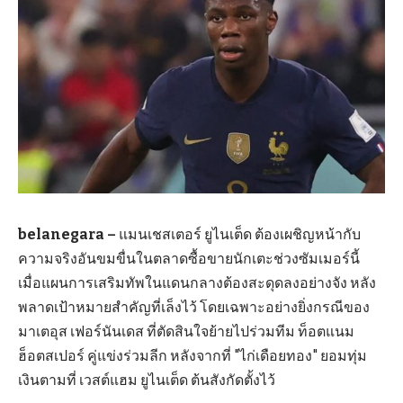
belanegara –
แมนเชสเตอร์ ยูไนเต็ด ต้องเผชิญหน้ากับ
ความจริงอันขมขื่นในตลาดซื้อขายนักเตะช่วงซัมเมอร์นี้
เมื่อแผนการเสริมทัพในแดนกลางต้องสะดุดลงอย่างจัง หลัง
พลาดเป้าหมายสำคัญที่เล็งไว้ โดยเฉพาะอย่างยิ่งกรณีของ
มาเตอุส เฟอร์นันเดส ที่ตัดสินใจย้ายไปร่วมทีม ท็อตแนม
ฮ็อตสเปอร์ คู่แข่งร่วมลีก หลังจากที่ "ไก่เดือยทอง" ยอมทุ่ม
เงินตามที่ เวสต์แฮม ยูไนเต็ด ต้นสังกัดตั้งไว้