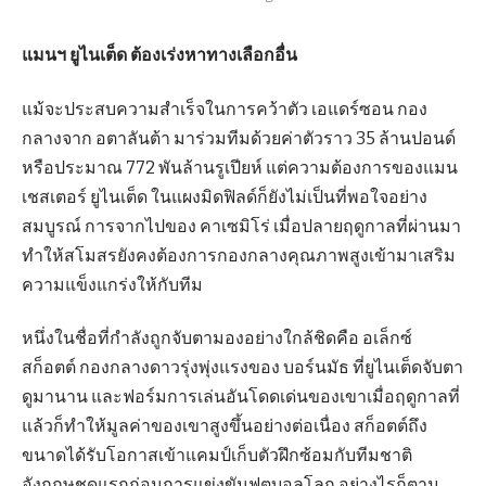
แมนฯ ยูไนเต็ด ต้องเร่งหาทางเลือกอื่น
แม้จะประสบความสำเร็จในการคว้าตัว เอแดร์ซอน กอง
กลางจาก อตาลันต้า มาร่วมทีมด้วยค่าตัวราว 35 ล้านปอนด์
หรือประมาณ 772 พันล้านรูเปียห์ แต่ความต้องการของแมน
เชสเตอร์ ยูไนเต็ด ในแผงมิดฟิลด์ก็ยังไม่เป็นที่พอใจอย่าง
สมบูรณ์ การจากไปของ คาเซมิโร่ เมื่อปลายฤดูกาลที่ผ่านมา
ทำให้สโมสรยังคงต้องการกองกลางคุณภาพสูงเข้ามาเสริม
ความแข็งแกร่งให้กับทีม
หนึ่งในชื่อที่กำลังถูกจับตามองอย่างใกล้ชิดคือ อเล็กซ์
สก็อตต์ กองกลางดาวรุ่งพุ่งแรงของ บอร์นมัธ ที่ยูไนเต็ดจับตา
ดูมานาน และฟอร์มการเล่นอันโดดเด่นของเขาเมื่อฤดูกาลที่
แล้วก็ทำให้มูลค่าของเขาสูงขึ้นอย่างต่อเนื่อง สก็อตต์ถึง
ขนาดได้รับโอกาสเข้าแคมป์เก็บตัวฝึกซ้อมกับทีมชาติ
อังกฤษชุดแรกก่อนการแข่งขันฟุตบอลโลก อย่างไรก็ตาม