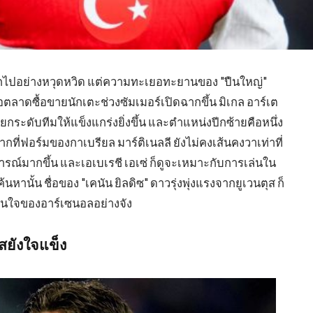
ีกไปอย่างหวุดหวิด แต่ความทะเยอทะยานของ "ปืนใหญ่"
อตลาดซื้อขายนักเตะช่วงซัมเมอร์เปิดฉากขึ้น มิเกล อาร์เต
ยกระดับทีมให้แข็งแกร่งยิ่งขึ้น และตำแหน่งปีกซ้ายคือหนึ่ง
กที่ฟอร์มของกาเบรียล มาร์ติเนลลี ยังไม่คงเส้นคงวาเท่าที่
รณ์มากขึ้น และเอเบเรชี เอเซ่ ก็ดูจะเหมาะกับการเล่นใน
นั้น ชื่อของ "เคนัน ยิลดิซ" ดาวรุ่งพุ่งแรงจากยูเวนตุส ก็
มสนใจของอาร์เซนอลอย่างจัง
สยังใจแข็ง