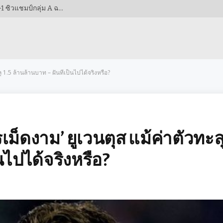
สองประตูจากดาวรุ่ง! เวียดนามฟอร์มดุอัดกัมพูชา 3-1 ซิวแชมป์กลุ่ม A ฉลุยรอบรองฯ AFF CUP 2026!
ลุ 1.5 ล้านล้านบาท – ฝันที่เป็นไปได้จริงหรือ?
ชรเม็ดงาม’ ยูเวนตุส แม้ค่าตัวทะล
็นไปได้จริงหรือ?