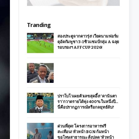
Tranding
สองประตูจากดาวรุ่ง! เวียดนามฟอร์ม
ดุอัดกัมพูชา 3-1 ซิวแชมป์กลุ่ม A ฉลุย
รอบรองฯ AFF CUP 2026!
ปราโบโวเผยตัวเลขสุดอึ้ง! ‘ดานันตา
รา’ กวาดรายได้พุ่ง 400% ในหนึ่งปี…
นี่คือปรากฏการณ์หรือกลยุทธ์ลับ?
ด่วนที่สุด! โครงการอาหารฟรี
สะเทือน! หัวหน้า BGN ก้มหน้า
ขอโทษสาธารณะ สั่งปลด ‘หัวหน้า