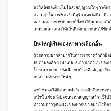
ตัวยิลดิซเองก็ยังไม่ได้ส่งสัญญาณใดๆ ว่าต
ความสุขในการค้าแข้งที่ตูริน และไม่มีท่าที
ผลงานของเขาที่ผ่านมาก็ยิ่งทำให้ยูเวนตุสมั
เกมรุกและแสดงให้เห็นถึงศักยภาพอันไร้ขีดจำ
ปืนใหญ่เริ่มมองหาทางเลือกอื่น
ด้วยความยากลำบากในการเจรจาคว้าตัวยิลดิซ อ
จับตามองคือ ราฟาเอล เลเอา ปีกตัวเก่งของเอซ
โดยเฉพาะอย่างยิ่งเมื่อเขายังเหลือสัญญาอีกเ
หาความท้าทายใหม่ ๆ
อาร์เซนอลได้ติดตามฟอร์มของยิลดิซมานาน 
หน้านี้ แต่จนถึงปัจจุบัน ทุกสัญญาณล้วนชี้ไป
ทางกับดาวรุ่งพุ่งแรงของพวกเขา อย่างไรก็ตา