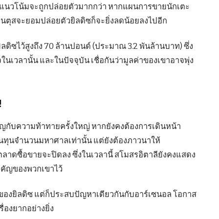
ี่มีแนวโน้มจะถูกปล่อยตัวมากกว่า หากแผนการขายนักเตะ
เวนตุสจะยอมปล่อยตัวยิลดิซก็จะยิ่งลดน้อยลงไปอีก
งยิลดิซไว้สูงถึง 70 ล้านปอนด์ (ประมาณ 3.2 พันล้านบาท) ซึ่ง
นเวลานั้น และในปัจจุบัน เชื่อกันว่ามูลค่าของเขาอาจพุ่ง
!
ญกับความท้าทายครั้งใหญ่ หากยังคงต้องการเดินหน้า
ินทุนจำนวนมหาศาลเท่านั้น แต่ยังต้องภาวนาให้
าดซื้อขายจะปิดลง ซึ่งในเวลานี้ สโมสรอิตาลียังคงแสดง
สำคัญของพวกเขาไว้
ท้าของยิลดิซ แต่ก็ประสบปัญหาเดียวกันกับอาร์เซนอล โอกาส
ื่องยากอย่างยิ่ง