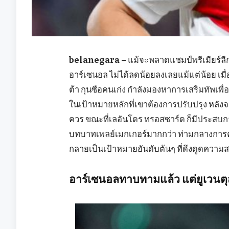
belanegara –
แม้จะพลาดแชมป์พรีเมียร์ล
อาร์เซนอล ไม่ได้ลดน้อยลงเลยแม้แต่น้อย เมื่
ต้า กุนซือคนเก่ง กำลังมองหาการเสริมทัพเพื่อ
ในเป้าหมายหลักที่เขาต้องการปรับปรุง หลังจา
ควร ขณะที่เลอันโดร ทรอสซาร์ด ก็มีประสบกา
บทบาทเพลย์เมกเกอร์มากกว่า ท่ามกลางการค้นหา
กลายเป็นเป้าหมายอันดับต้นๆ ที่ดึงดูดควา
อาร์เซนอลทาบทามแล้ว แต่ยูเวนตุ