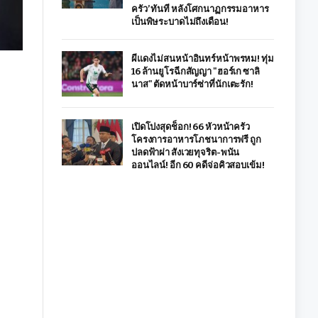
ครัว’ ทันที หลังโศกนาฏกรรมอาหาร
เป็นพิษระบาดไม่ถึงเดือน!
ผีแดงไม่สนหน้าอินทร์หน้าพรหม! ทุ่ม
16 ล้านยูโรฉีกสัญญา "ฮอร์เก ซาลิ
นาส" ตัดหน้าบาร์ซ่าที่นักเตะรัก!
เปิดโปงสุดช็อก! 66 หัวหน้าครัว
โครงการอาหารโภชนาการฟรี ถูก
ปลดฟ้าผ่า สังเวยทุจริต-พนัน
ออนไลน์! อีก 60 คดีจ่อคิวสอบเข้ม!