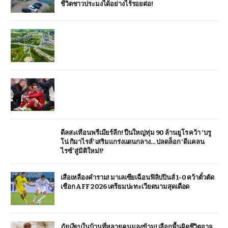
ชีวิตชาวประมงได้อย่างไร้รอยต่อ!
ดีลสะเทือนพรีเมียร์ลีก! ปืนใหญ่ทุ่ม 90 ล้านยูโร คว้า ‘บรู
โน่ กิมาไรส์’ เสริมแกร่งแดนกลาง… ปลดล็อก ‘ดีแคลน
ไรซ์’ สู่มิติใหม่!?
เสือเหลืองคำราม! มาเลเซียเฉือนฟิลิปปินส์ 1-0 คว้าตั๋วตัด
เชือก AFF 2026 เตรียมปะทะเวียดนามสุดเดือด
ภัยเงียบในบ้านที่หลายคนมองข้าม! เลือกพื้นผิดชีวิตอาจ