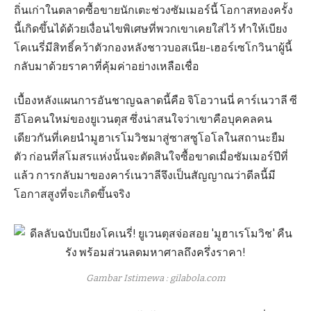
ถิ่นเก่าในตลาดซื้อขายนักเตะช่วงซัมเมอร์นี้ โอกาสทองครั้ง
นี้เกิดขึ้นได้ด้วยเงื่อนไขพิเศษที่พวกเขาเคยใส่ไว้ ทำให้เบียง
โคเนรี่มีสิทธิ์คว้าตัวกองหลังชาวบอสเนีย-เฮอร์เซโกวินาผู้นี้
กลับมาด้วยราคาที่คุ้มค่าอย่างเหลือเชื่อ
เบื้องหลังแผนการอันชาญฉลาดนี้คือ จิโอวานนี่ คาร์เนวาลี ซี
อีโอคนใหม่ของยูเวนตุส ซึ่งน่าสนใจว่าเขาคือบุคคลคน
เดียวกันที่เคยนำมูฮาเรโมวิชมาสู่ซาสซูโอโลในสถานะยืม
ตัว ก่อนที่สโมสรแห่งนั้นจะตัดสินใจซื้อขาดเมื่อซัมเมอร์ปีที่
แล้ว การกลับมาของคาร์เนวาลีจึงเป็นสัญญาณว่าดีลนี้มี
โอกาสสูงที่จะเกิดขึ้นจริง
Gambar Istimewa : gilabola.com