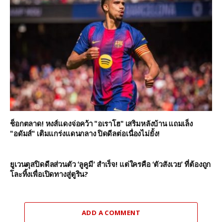
ช็อกตลาด! หงส์แดงจ่อคว้า "อเราโฮ" เสริมหลังบ้าน แถมเล็ง
"อดัมส์" เติมแกร่งแดนกลาง ปิดดีลต่อเนื่องไม่ยั้ง!
ยูเวนตุสปิดดีลส่วนตัว ‘ลูคูมี’ สำเร็จ! แต่ใครคือ ‘ตัวสังเวย’ ที่ต้องถูก
โละทิ้งเพื่อเปิดทางสู่ตูริน?
ADD A COMMENT