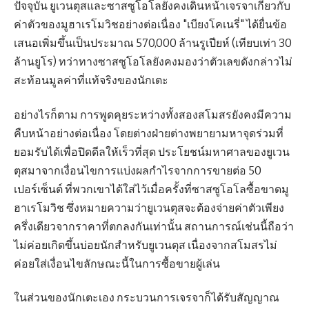
ปัจจุบัน ยูเวนตุสและซาสซูโอโลยังคงเดินหน้าเจรจาเกี่ยวกับ
ค่าตัวของมูฮาเรโมวิชอย่างต่อเนื่อง "เบียงโคเนรี่" ได้ยื่นข้อ
เสนอเพิ่มขึ้นเป็นประมาณ 570,000 ล้านรูเปียห์ (เทียบเท่า 30
ล้านยูโร) ทว่าทางซาสซูโอโลยังคงมองว่าตัวเลขดังกล่าวไม่
สะท้อนมูลค่าที่แท้จริงของนักเตะ
อย่างไรก็ตาม การพูดคุยระหว่างทั้งสองสโมสรยังคงมีความ
คืบหน้าอย่างต่อเนื่อง โดยต่างฝ่ายต่างพยายามหาจุดร่วมที่
ยอมรับได้เพื่อปิดดีลให้เร็วที่สุด ประโยชน์มหาศาลของยูเวน
ตุสมาจากเงื่อนไขการแบ่งผลกำไรจากการขายต่อ 50
เปอร์เซ็นต์ ที่พวกเขาได้ใส่ไว้เมื่อครั้งที่ซาสซูโอโลซื้อขาดมู
ฮาเรโมวิช ซึ่งหมายความว่ายูเวนตุสจะต้องจ่ายค่าตัวเพียง
ครึ่งเดียวจากราคาที่ตกลงกันเท่านั้น สถานการณ์เช่นนี้ถือว่า
ไม่ค่อยเกิดขึ้นบ่อยนักสำหรับยูเวนตุส เนื่องจากสโมสรไม่
ค่อยใส่เงื่อนไขลักษณะนี้ในการซื้อขายผู้เล่น
ในส่วนของนักเตะเอง กระบวนการเจรจาก็ได้รับสัญญาณ