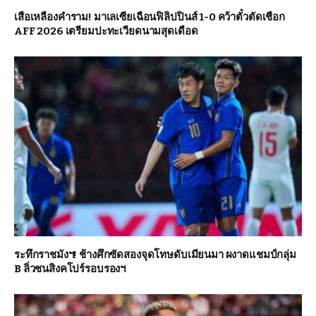
เสือเหลืองคำราม! มาเลเซียเฉือนฟิลิปปินส์ 1-0 คว้าตั๋วตัดเชือก
AFF 2026 เตรียมปะทะเวียดนามสุดเดือด
ระทึกราชมังฯ! ช้างศึกซัดสองจุดโทษดับเมียนมา ผงาดแชมป์กลุ่ม
B ลิ่วชนสิงคโปร์รอบรองฯ