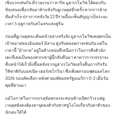
เชิงบวกเช่นกัน มีรายงานว่า ทาริค มูฮาเรโมวิช ได้ตอบรับ
ข้อเสนอเพื่อกลับมาค้าแข้งกับยูเวนตุสอีกครั้ง หากการย้าย
ทีมสำเร็จ ปราการหลังวัย 22 ปีรายนี้จะเซ็นสัญญาเป็นระยะ
เวลา 5 ฤดูกาลกับสโมสรแห่งตูริน
ก่อนที่ยูเวนตุสจะเดินหน้าอย่างจริงจัง มูฮาเรโมวิชเคยตกเป็น
เป้าหมายของอินเตอร์ มิลาน คู่ปรับตลอดกาลเช่นกัน แต่ใน
เวลานี้ "ม้าลาย" อยู่ในตำแหน่งที่เหนือกว่าในการดึงตัวนัก
เตะที่เคยเป็นของพวกเขาผู้นี้กลับคืนมา คาดว่าการเจรจาจะ
คืบหน้าได้เร็วยิ่งขึ้นหลังจากมูฮาเรโมวิชเสร็จสิ้นภารกิจรับ
ใช้ชาติกับบอสเนีย-เฮอร์เซโกวินา ซึ่งเพิ่งตกรอบฟุตบอลโลก
2026 รอบคัดเลือก หลังพ่ายแพ้ต่อสหรัฐอเมริกา 0-2 เมื่อวัน
พุธที่ผ่านมา
แม้โอกาสในการบรรลุข้อตกลงจะค่อนข้างเปิดกว้าง แต่ยู
เวนตุสยังคงต้องหาจุดลงตัวกับซาสซูโอโลเกี่ยวกับค่าตัวของ
นักเตะให้ได้