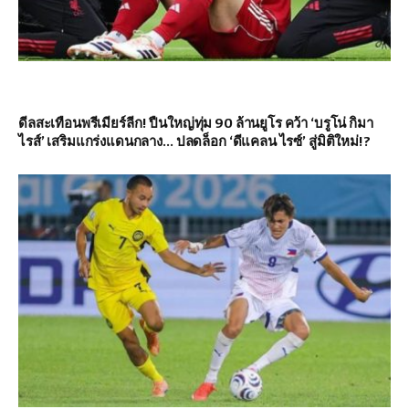
ดีลสะเทือนพรีเมียร์ลีก! ปืนใหญ่ทุ่ม 90 ล้านยูโร คว้า ‘บรูโน่ กิมา
ไรส์’ เสริมแกร่งแดนกลาง… ปลดล็อก ‘ดีแคลน ไรซ์’ สู่มิติใหม่!?