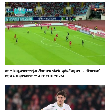
สองประตูจากดาวรุ่ง! เวียดนามฟอร์มดุอัดกัมพูชา 3-1 ซิวแชมป์
กลุ่ม A ฉลุยรอบรองฯ AFF CUP 2026!