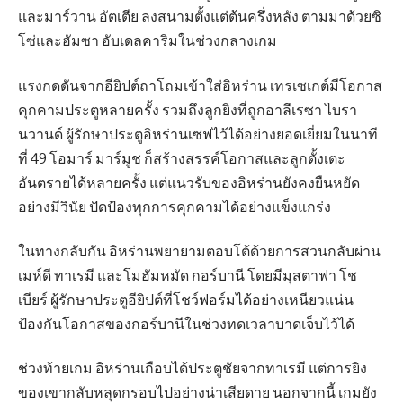
และมาร์วาน อัตเตีย ลงสนามตั้งแต่ต้นครึ่งหลัง ตามมาด้วยซิ
โซ่และฮัมซา อับเดลคาริมในช่วงกลางเกม
แรงกดดันจากอียิปต์ถาโถมเข้าใส่อิหร่าน เทรเซเกต์มีโอกาส
คุกคามประตูหลายครั้ง รวมถึงลูกยิงที่ถูกอาลีเรซา ไบรา
นวานด์ ผู้รักษาประตูอิหร่านเซฟไว้ได้อย่างยอดเยี่ยมในนาที
ที่ 49 โอมาร์ มาร์มูช ก็สร้างสรรค์โอกาสและลูกตั้งเตะ
อันตรายได้หลายครั้ง แต่แนวรับของอิหร่านยังคงยืนหยัด
อย่างมีวินัย ปัดป้องทุกการคุกคามได้อย่างแข็งแกร่ง
ในทางกลับกัน อิหร่านพยายามตอบโต้ด้วยการสวนกลับผ่าน
เมห์ดี ทาเรมี และโมฮัมหมัด กอร์บานี โดยมีมุสตาฟา โช
เบียร์ ผู้รักษาประตูอียิปต์ที่โชว์ฟอร์มได้อย่างเหนียวแน่น
ป้องกันโอกาสของกอร์บานีในช่วงทดเวลาบาดเจ็บไว้ได้
ช่วงท้ายเกม อิหร่านเกือบได้ประตูชัยจากทาเรมี แต่การยิง
ของเขากลับหลุดกรอบไปอย่างน่าเสียดาย นอกจากนี้ เกมยัง