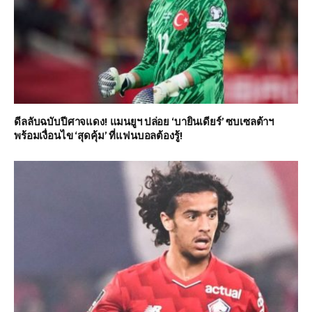
ดีลลับฉบับปีศาจแดง! แมนยูฯ ปล่อย ‘บายินเดียร์’ ซบเซลต้าฯ
พร้อมเงื่อนไข ‘สุดคุ้ม’ ที่แฟนบอลต้องรู้!