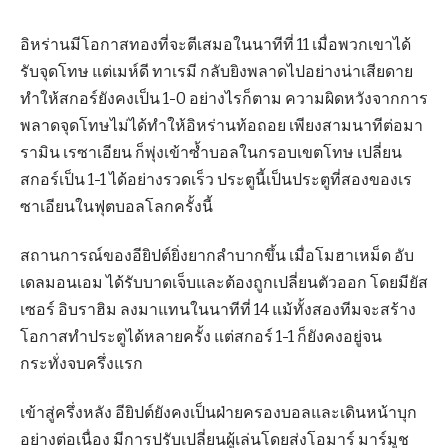
อิหร่านมีโอกาสทองที่จะตีเสมอในนาทีที่ 11 เมื่อพวกเขาได้
รับจุดโทษ แต่เมห์ดี ทาเรมี กลับยิงพลาดไปอย่างน่าเสียดาย
ทำให้สกอร์ยังคงเป็น 1-0 อย่างไรก็ตาม ความผิดหวังจากการ
พลาดจุดโทษไม่ได้ทำให้อิหร่านท้อถอย เพียงสามนาทีต่อมา
รามิน เรซาเอียน ก็พุ่งเข้าซ้ำบอลในกรอบเขตโทษ เปลี่ยน
สกอร์เป็น 1-1 ได้อย่างรวดเร็ว ประตูนี้เป็นประตูที่สองของเร
ซาเอียนในฟุตบอลโลกครั้งนี้
สถานการณ์ของอียิปต์ยิ่งยากลำบากขึ้น เมื่อโมฮาเหม็ด อับ
เดลมอนเอม ได้รับบาดเจ็บและต้องถูกเปลี่ยนตัวออก โดยมียัส
เซอร์ อิบราฮิม ลงมาแทนในนาทีที่ 14 แม้ทั้งสองทีมจะสร้าง
โอกาสทำประตูได้หลายครั้ง แต่สกอร์ 1-1 ก็ยังคงอยู่จน
กระทั่งจบครึ่งแรก
เข้าสู่ครึ่งหลัง อียิปต์ยังคงเป็นฝ่ายครองบอลและเดินหน้าบุก
อย่างต่อเนื่อง มีการปรับเปลี่ยนผู้เล่นโดยส่งโอมาร์ มาร์มูช