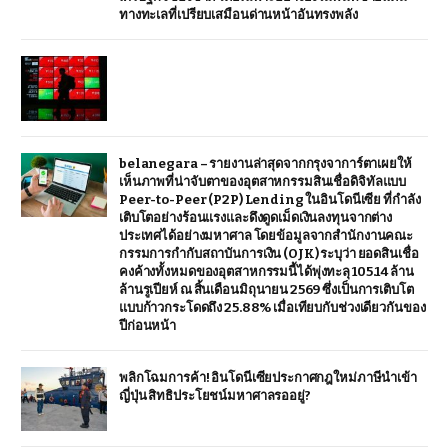
ทางทะเลที่เปรียบเสมือนด่านหน้าอันทรงพลัง
belanegara – รายงานล่าสุดจากกรุงจาการ์ตาเผยให้
เห็นภาพที่น่าจับตาของอุตสาหกรรมสินเชื่อดิจิทัลแบบ
Peer-to-Peer (P2P) Lending ในอินโดนีเซีย ที่กำลัง
เติบโตอย่างร้อนแรงและดึงดูดเม็ดเงินลงทุนจากต่าง
ประเทศได้อย่างมหาศาล โดยข้อมูลจากสำนักงานคณะ
กรรมการกำกับสถาบันการเงิน (OJK) ระบุว่า ยอดสินเชื่อ
คงค้างทั้งหมดของอุตสาหกรรมนี้ได้พุ่งทะลุ 105.14 ล้าน
ล้านรูเปียห์ ณ สิ้นเดือนมิถุนายน 2569 ซึ่งเป็นการเติบโต
แบบก้าวกระโดดถึง 25.88% เมื่อเทียบกับช่วงเดียวกันของ
ปีก่อนหน้า
พลิกโฉมการค้า! อินโดนีเซียประกาศกฎใหม่ภาษีนำเข้า
ญี่ปุ่น สิทธิประโยชน์มหาศาลรออยู่?