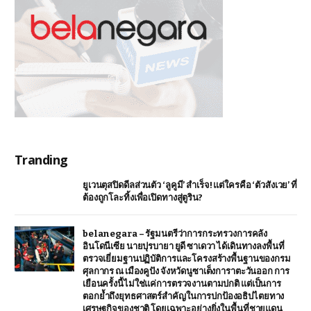
Tranding
ยูเวนตุสปิดดีลส่วนตัว ‘ลูคูมี’ สำเร็จ! แต่ใครคือ ‘ตัวสังเวย’ ที่
ต้องถูกโละทิ้งเพื่อเปิดทางสู่ตูริน?
belanegara – รัฐมนตรีว่าการกระทรวงการคลัง
อินโดนีเซีย นายปุรบายา ยูดี ซาเดวา ได้เดินทางลงพื้นที่
ตรวจเยี่ยมฐานปฏิบัติการและโครงสร้างพื้นฐานของกรม
ศุลกากร ณ เมืองคูปัง จังหวัดนูซาเต็งการาตะวันออก การ
เยือนครั้งนี้ไม่ใช่แค่การตรวจงานตามปกติ แต่เป็นการ
ตอกย้ำถึงยุทธศาสตร์สำคัญในการปกป้องอธิปไตยทาง
เศรษฐกิจของชาติ โดยเฉพาะอย่างยิ่งในพื้นที่ชายแดน