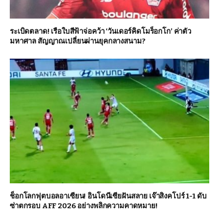
ระเบิดตลาด! เรือใบสีฟ้าจ่อคว้า ‘วันเดอร์คิดโมร็อกโก’ ค่าตัว
มหาศาล สัญญาณเปลี่ยนผ่านยุคกลางสนาม?
ช็อกโลกฟุตบอลอาเซียน! อินโดนีเซียฝันสลาย เจ๊าสิงคโปร์ 1-1 ดับ
ซ่าตกรอบ AFF 2026 อย่างพลิกความคาดหมาย!