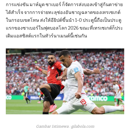
การแข่งขัน มาห์มูด ซาเบอร์ ก็จัดการส่งบอลเข้าสู่ก้นตาข่าย
ได้สำเร็จ จากการจ่ายทะลุช่องอันชาญฉลาดของเทรเซเกต์
ในกรอบเขตโทษ ส่งให้อียิปต์ขึ้นนำ 1-0 ประตูนี้ถือเป็นประตู
แรกของซาเบอร์ในฟุตบอลโลก 2026 ขณะที่เทรเซเกต์ก็ประ
เดิมแอสซิสต์แรกในทัวร์นาเมนต์นี้เช่นกัน
Gambar Istimewa : gilabola.com