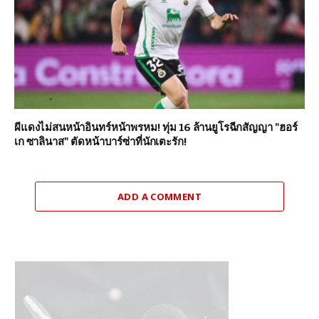
ผีแดงไม่สนหน้าอินทร์หน้าพรหม! ทุ่ม 16 ล้านยูโรฉีกสัญญา "ฮอร์
เก ซาลินาส" ตัดหน้าบาร์ซ่าที่นักเตะรัก!
ADD A COMMENT