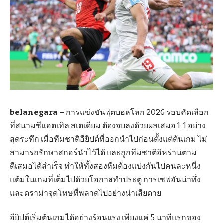
belanegara –
การแข่งขันฟุตบอลโลก 2026 รอบคัดเลือก
ที่สนามซีแอตเทิล สเตเดียม ต้องจบลงด้วยผลเสมอ 1-1 อย่าง
สุดระทึก เมื่อทีมชาติอียิปต์ที่ออกนำไปก่อนตั้งแต่ต้นเกม ไม่
สามารถรักษาสกอร์นำไว้ได้ และถูกทีมชาติอิหร่านตาม
ตีเสมอได้สำเร็จ ทำให้ทั้งสองทีมต้องแบ่งกันไปคนละหนึ่ง
แต้มในเกมที่เต็มไปด้วยโอกาสทำประตู การเซฟอันน่าทึ่ง
และดราม่าจุดโทษที่พลาดไปอย่างน่าเสียดาย
อียิปต์เริ่มต้นเกมได้อย่างร้อนแรง เพียงแค่ 5 นาทีแรกของ