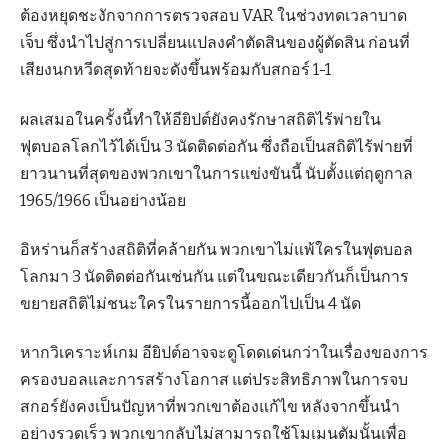
ต้องหยุดชะงักจากการตรวจสอบ VAR ในช่วงทดเวลาบาด
เจ็บ ซึ่งนำไปสู่การเปลี่ยนแปลงคำตัดสินของผู้ตัดสิน ก่อนที่
เสียงนกหวีดสุดท้ายจะดังขึ้นพร้อมกับสกอร์ 1-1
ผลเสมอในครั้งนี้ทำให้อียิปต์ยังคงรักษาสถิติไร้พ่ายใน
ฟุตบอลโลกไว้ได้เป็น 3 นัดติดต่อกัน ซึ่งถือเป็นสถิติไร้พ่ายที่
ยาวนานที่สุดของพวกเขาในการแข่งขันนี้ นับตั้งแต่ฤดูกาล
1965/1966 เป็นอย่างน้อย
อิหร่านก็สร้างสถิติที่คล้ายกัน พวกเขาไม่แพ้ใครในฟุตบอล
โลกมา 3 นัดติดต่อกันเช่นกัน แต่ในขณะเดียวกันก็เป็นการ
ขยายสถิติไม่ชนะใครในรายการนี้ออกไปเป็น 4 นัด
หากวิเคราะห์เกม อียิปต์อาจจะดูโดดเด่นกว่าในเรื่องของการ
ครองบอลและการสร้างโอกาส แต่ประสิทธิภาพในการจบ
สกอร์ยังคงเป็นปัญหาที่พวกเขาต้องแก้ไข หลังจากขึ้นนำ
อย่างรวดเร็ว พวกเขากลับไม่สามารถใช้โมเมนตัมนั้นเพื่อ