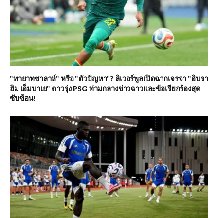
"ทายาทซาลาห์" หรือ "ตัวปัญหา"? ลิเวอร์พูลเปิดฉากเจรจา "อิบรา
ฮิม เอ็มบาเย" ดาวรุ่ง PSG ท่ามกลางข่าวฉาวและข้อเรียกร้องสุด
ซับซ้อน!