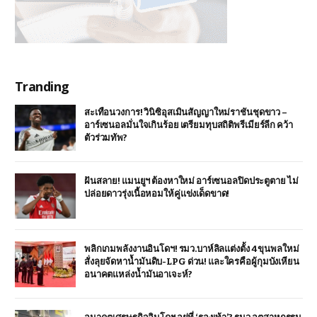
Tranding
สะเทือนวงการ! วินิซิอุสเมินสัญญาใหม่ราชันชุดขาว –
อาร์เซนอลมั่นใจเกินร้อย เตรียมทุบสถิติพรีเมียร์ลีก คว้า
ตัวร่วมทัพ?
ฝันสลาย! แมนยูฯ ต้องหาใหม่ อาร์เซนอลปิดประตูตาย ไม่
ปล่อยดาวรุ่งเนื้อหอมให้คู่แข่งเด็ดขาด!
พลิกเกมพลังงานอินโดฯ! รมว.บาห์ลิลแต่งตั้ง 4 ขุนพลใหม่
สั่งลุยจัดหาน้ำมันดิบ-LPG ด่วน! และใครคือผู้กุมบังเหียน
อนาคตแหล่งน้ำมันอาเจะห์?