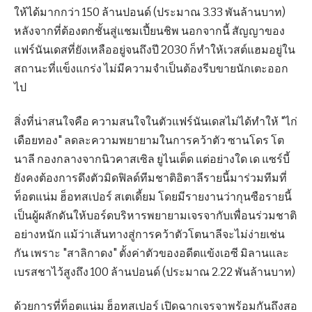
ให้ได้มากกว่า 150 ล้านปอนด์ (ประมาณ 3.33 พันล้านบาท)
หลังจากที่ต้องตกชั้นสู่แชมเปี้ยนชิพ นอกจากนี้ สัญญาของ
แฟร์นันเดสที่ยังเหลืออยู่จนถึงปี 2030 ก็ทำให้เวสต์แฮมอยู่ใน
สถานะที่แข็งแกร่ง ไม่มีความจำเป็นต้องรีบขายนักเตะออก
ไป
สิ่งที่น่าสนใจคือ ความสนใจในตัวแฟร์นันเดสไม่ได้ทำให้ "ไก่
เดือยทอง" ลดละความพยายามในการคว้าตัว ซานโดร โต
นาลี กองกลางจากนิวคาสเซิล ยูไนเต็ด แต่อย่างใด เด แซร์บี้
ยังคงต้องการดึงตัวมิดฟิลด์ทีมชาติอิตาลีรายนี้มาร่วมทีมที่
ท็อตแน่ม ฮ็อทสเปอร์ สเตเดี้ยม โดยมีรายงานว่ากุนซือรายนี้
เป็นผู้ผลักดันให้บอร์ดบริหารพยายามเจรจากับเพื่อนร่วมชาติ
อย่างหนัก แม้ว่าเส้นทางสู่การคว้าตัวโตนาลีจะไม่ง่ายเช่น
กัน เพราะ "สาลิกาดง" ตั้งค่าตัวของอดีตแข้งเอซี มิลานและ
เบรสชาไว้สูงถึง 100 ล้านปอนด์ (ประมาณ 2.22 พันล้านบาท)
ด้วยการที่ท็อตแน่ม ฮ็อทสเปอร์ เปิดฉากเจรจาพร้อมกันถึงสอ