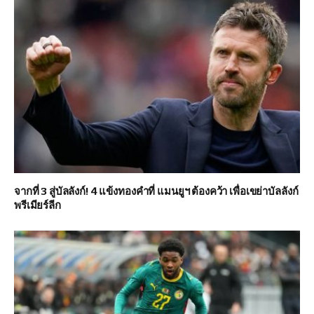
จากที่ 3 สู่บัลลังก์! 4 แข้งทองคำที่ แมนยูฯ ต้องคว้า เพื่อเขย่าบัลลังก์
พรีเมียร์ลีก