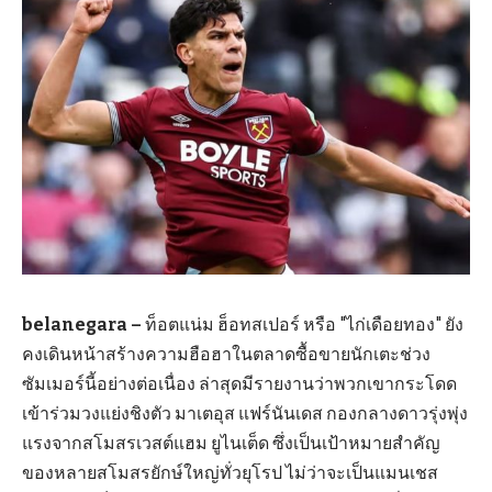
belanegara –
ท็อตแน่ม ฮ็อทสเปอร์ หรือ "ไก่เดือยทอง" ยัง
คงเดินหน้าสร้างความฮือฮาในตลาดซื้อขายนักเตะช่วง
ซัมเมอร์นี้อย่างต่อเนื่อง ล่าสุดมีรายงานว่าพวกเขากระโดด
เข้าร่วมวงแย่งชิงตัว มาเตอุส แฟร์นันเดส กองกลางดาวรุ่งพุ่ง
แรงจากสโมสรเวสต์แฮม ยูไนเต็ด ซึ่งเป็นเป้าหมายสำคัญ
ของหลายสโมสรยักษ์ใหญ่ทั่วยุโรป ไม่ว่าจะเป็นแมนเชส