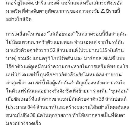
เตอร์ ยูไนเต็ด, ปารีส แซงต์-แชร์กแมง หรือแม้กระทั่งเรอัล
มาดริด ที่ต่างจับตาดูพัฒนาการของดาวเตะวัย 21 ปีรายนี้
อย่างใกล้ชิด
การเคลื่อนไหวของ "ไก่เดือยทอง" ในตลาดรอบนี้ถือว่าดุดัน
ไม่น้อย พวกเขาคว้าตัว แยน พอล ฟาน เฮคเค่ จากไบรท์ตัน
มาแล้วด้วยค่าตัวราว 52 ล้านปอนด์ (ประมาณ 1.15 พันล้าน
บาท) รวมถึง แอนดรูว์ โรเบิร์ตสัน และ มาร์กอส เซเนซี่ แบบ
ไร้ค่าตัว แต่ดูเหมือนว่าความกระหายในการเสริมทัพของ โร
แบร์โต้ เด แซร์บี้ กุนซือชาวอิตาลีจะยังไม่หมดลง รายงาน
ล่าสุดชี้ว่า เด แซร์บี้ คือผู้ผลักดันสำคัญเบื้องหลังความสนใจ
ในตัวแฟร์นันเดสอย่างจริงจัง ซึ่งเพิ่งย้ายมาร่วมทีม "ขุนค้อน"
เมื่อซัมเมอร์ที่แล้วจากเซาแธมป์ตันด้วยค่าตัว 38 ล้านปอนด์
(ประมาณ 844 ล้านบาท) และสร้างผลงานได้อย่างโดดเด่นลง
สนามไปถึง 38 นัดในทุกรายการ ทำให้เขากลายเป็นที่จับตา
มองอย่างรวดเร็ว