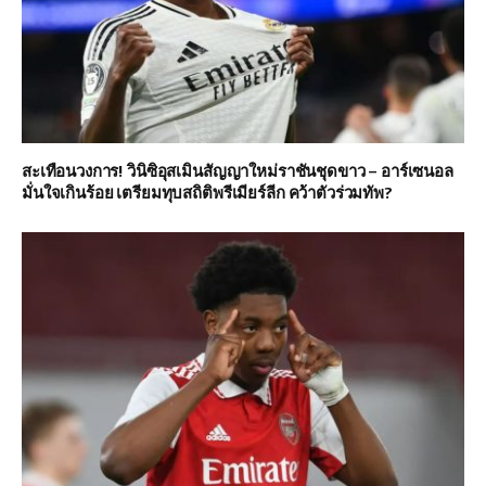
สะเทือนวงการ! วินิซิอุสเมินสัญญาใหม่ราชันชุดขาว – อาร์เซนอล
มั่นใจเกินร้อย เตรียมทุบสถิติพรีเมียร์ลีก คว้าตัวร่วมทัพ?