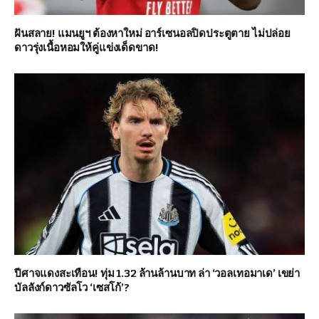
ฝันสลาย! แมนยูฯ ต้องหาใหม่ อาร์เซนอลปิดประตูตาย ไม่ปล่อย
ดาวรุ่งเนื้อหอมให้คู่แข่งเด็ดขาด!
ปีศาจแดงสะเทือน! ทุ่ม 1.32 ล้านล้านบาท ล่า ‘วอลเทอมาเด’ เขย่า
บัลลังก์ดาวซัลโว ‘เซสโก้’?