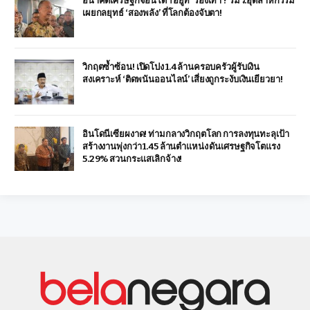
อนาคตเศรษฐกิจอินโดฯ อยู่ที่ ‘รองเท้า’? รมว.อุตสาหกรรม
เผยกลยุทธ์ ‘สองพลัง’ ที่โลกต้องจับตา!
วิกฤตซ้ำซ้อน! เปิดโปง 1.4 ล้านครอบครัวผู้รับเงิน
สงเคราะห์ ‘ติดพนันออนไลน์’ เสี่ยงถูกระงับเงินเยียวยา!
อินโดนีเซียผงาด! ท่ามกลางวิกฤตโลก การลงทุนทะลุเป้า
สร้างงานพุ่งกว่า 1.45 ล้านตำแหน่ง ดันเศรษฐกิจโตแรง
5.29% สวนกระแสเลิกจ้าง!