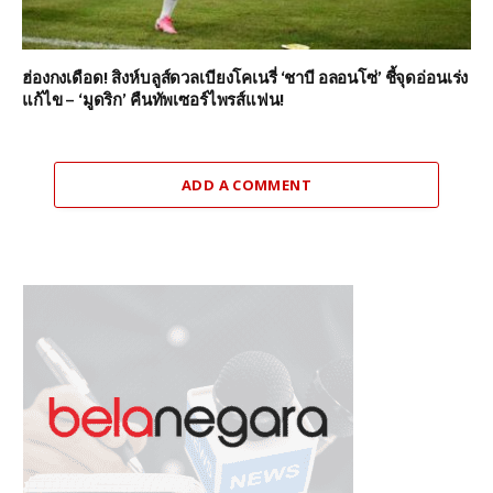
ฮ่องกงเดือด! สิงห์บลูส์ดวลเบียงโคเนรี่ ‘ชาบี อลอนโซ่’ ชี้จุดอ่อนเร่ง
แก้ไข – ‘มูดริก’ คืนทัพเซอร์ไพรส์แฟน!
ADD A COMMENT