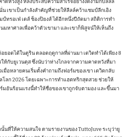
คาดหวังสูง หลังประสบความสำเร็จอย่างงดงามกับลีลล์
ี่นั่น เขาเป็นกำลังสำคัญที่ช่วยให้ลีลล์คว้าแชมป์ลีกเอิง
รอเฟ่ เดส์ ช็องปิยงส์ ได้อีกหนึ่งปีถัดมา สถิติการทำ
เงินมหาศาลเพื่อคว้าตัวเขามา และเขาก็พิสูจน์ให้เห็นถึง
ถต่อยอดได้ในตูริน ตลอดฤดูกาลที่ผ่านมา เดวิดทำได้เพียง 8
ให้กับยูเวนตุส ซึ่งนับว่าห่างไกลจากความคาดหวังที่มา
เมื่อหลายคนเริ่มตั้งคำถามถึงฟอร์มของเขา เดวิดกลับ
ลโลก 2026 โดยเฉพาะการทำแฮตทริกสุดสวย ช่วยให้
อันร้อนแรงนี้ทำให้ชื่อของเขาถูกจับตามอง และขึ้นมา
่านั้นที่ให้ความสนใจ ตามรายงานของ TuttoJuve ระบุว่ายู