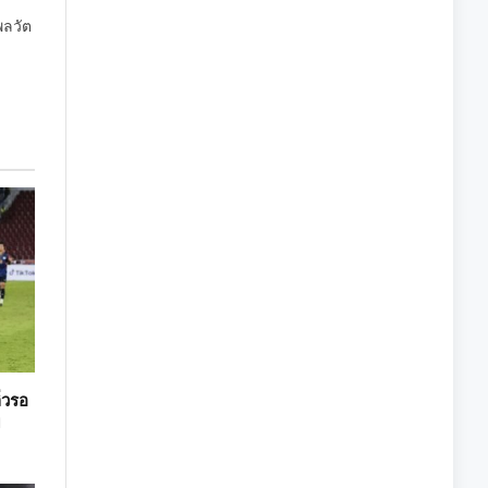
พลวัต
่วรอ
ม