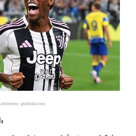
Istimewa : gilabola.com
้ง