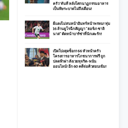
ครัว’ ทันที หลังโศกนาฏกรรมอาหาร
เป็นพิษระบาดไม่ถึงเดือน!
ผีแดงไม่สนหน้าอินทร์หน้าพรหม! ทุ่ม
16 ล้านยูโรฉีกสัญญา "ฮอร์เก ซาลิ
นาส" ตัดหน้าบาร์ซ่าที่นักเตะรัก!
เปิดโปงสุดช็อก! 66 หัวหน้าครัว
โครงการอาหารโภชนาการฟรี ถูก
ปลดฟ้าผ่า สังเวยทุจริต-พนัน
ออนไลน์! อีก 60 คดีจ่อคิวสอบเข้ม!