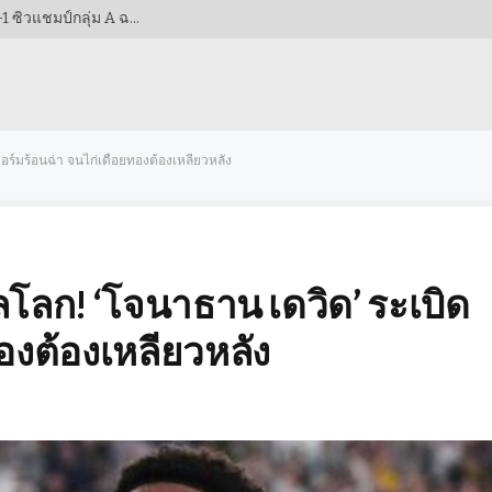
สองประตูจากดาวรุ่ง! เวียดนามฟอร์มดุอัดกัมพูชา 3-1 ซิวแชมป์กลุ่ม A ฉลุยรอบรองฯ AFF CUP 2026!
อร์มร้อนฉ่า จนไก่เดือยทองต้องเหลียวหลัง
โลก! ‘โจนาธาน เดวิด’ ระเบิด
องต้องเหลียวหลัง