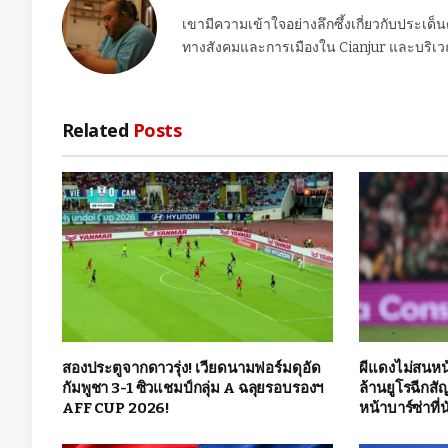
เขามีความเข้าใจอย่างลึกซึ้งเกี่ยวกับประเด็
ทางสังคมและการเมืองใน Cianjur และบริเวณ
Related
Posts
สองประตูจากดาวรุ่ง! เวียดนามฟอร์มดุอัด
ผีแดงไม่สนหน้
กัมพูชา 3-1 ซิวแชมป์กลุ่ม A ฉลุยรอบรองฯ
ล้านยูโรฉีกสั
AFF CUP 2026!
หน้าบาร์ซ่าที่