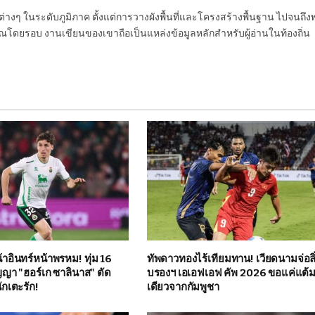
นต่างๆ ในระดับภูมิภาค ตั้งแต่การวางผังพื้นที่และโครงสร้างพื้นฐาน ไปจนถึง
โดยรอบ งานเขียนของเขาถือเป็นแหล่งข้อมูลหลักสำหรับผู้อ่านในท้องถิ่น
าอินทร์หน้าพรหม! ทุ่ม 16
ทัพดาวทองไร้เทียมทาน! เวียดนามจ่อลิ
ญญา "ฮอร์เก ซาลินาส" ตัด
บรองฯ เอเอฟเอฟ คัพ 2026 ขอแค่แต้
นักเตะรัก!
เดียวจากกัมพูชา