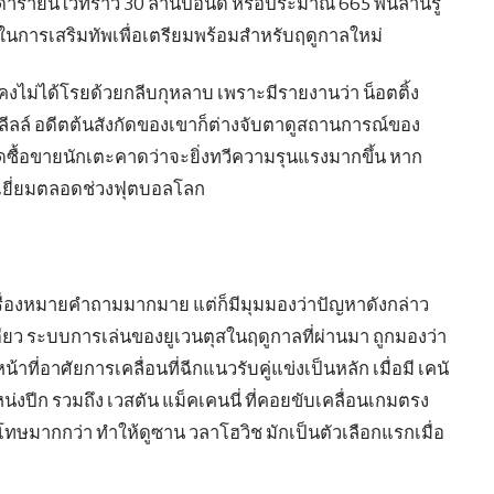
ารายนี้ไว้ที่ราว 30 ล้านปอนด์ หรือประมาณ 665 พันล้านรู
้ในการเสริมทัพเพื่อเตรียมพร้อมสำหรับฤดูกาลใหม่
งไม่ได้โรยด้วยกลีบกุหลาบ เพราะมีรายงานว่า น็อตติ้ง
ึงลีลล์ อดีตต้นสังกัดของเขาก็ต่างจับตาดูสถานการณ์ของ
าดซื้อขายนักเตะคาดว่าจะยิ่งทวีความรุนแรงมากขึ้น หาก
ดเยี่ยมตลอดช่วงฟุตบอลโลก
เครื่องหมายคำถามมากมาย แต่ก็มีมุมมองว่าปัญหาดังกล่าว
ดียว ระบบการเล่นของยูเวนตุสในฤดูกาลที่ผ่านมา ถูกมองว่า
้าที่อาศัยการเคลื่อนที่ฉีกแนวรับคู่แข่งเป็นหลัก เมื่อมี เคนั
งปีก รวมถึง เวสตัน แม็คเคนนี่ ที่คอยขับเคลื่อนเกมตรง
ทษมากกว่า ทำให้ดูซาน วลาโฮวิช มักเป็นตัวเลือกแรกเมื่อ