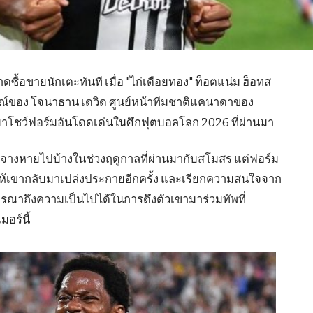
ื้อขายนักเตะทันที เมื่อ "ไก่เดือยทอง" ท็อตแน่ม ฮ็อทส
รณ์ของ โจนาธาน เดวิด ศูนย์หน้าทีมชาติแคนาดาของ
ับมาโชว์ฟอร์มอันโดดเด่นในศึกฟุตบอลโลก 2026 ที่ผ่านมา
มือนจางหายไปบ้างในช่วงฤดูกาลที่ผ่านมากับสโมสร แต่ฟอร์ม
ให้เขากลับมาเปล่งประกายอีกครั้ง และเรียกความสนใจจาก
รณาถึงความเป็นไปได้ในการดึงตัวเขามาร่วมทัพที่
อร์นี้