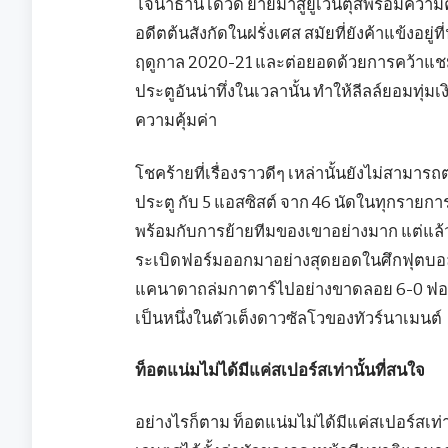
โจนาธาน เดวิด ย้ายมาสู่ยูเวนตุสพร้อมความ
อดีตต้นสังกัดในฝรั่งเศส สมัยที่ยังค้าแข้งอยู่ท
ฤดูกาล 2020-21 และต่อยอดด้วยการคว้าแชมป์ท
ประตูอันน่าทึ่งในเวลานั้น ทำให้ลีลล์ยอมทุ่ม
ความคุ้มค่า
โชคร้ายที่เรื่องราวดีๆ เหล่านั้นยังไม่สามาร
ประตู กับ 5 แอสซิสต์ จาก 46 นัดในทุกรายการ
พร้อมกับการย้ายทีมของเขาอย่างมาก แต่แล้ว
ระเบิดฟอร์มออกมาอย่างสุดยอดในศึกฟุตบอ
แคนาดาถล่มกาตาร์ไปอย่างขาดลอย 6-0 ฟอร์ม
เป็นหนึ่งในตัวเต็งดาวซัลโวของทัวร์นาเมนต์
ท็อตแน่มไม่ได้มีแค่สเปอร์สเท่านั้นที่สนใจ
อย่างไรก็ตาม ท็อตแน่มไม่ได้มีแค่สเปอร์สเท