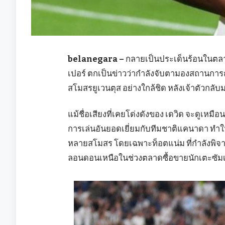
belanegara –
กลายเป็นประเด็นร้อนในตลาดซ
เปอร์ ตกเป็นข่าวว่ากำลังจับตามองสถานกา
สโมสรยูเวนตุส อย่างใกล้ชิด หลังเจ้าตัวกล
แม้ชื่อเสียงที่เคยโด่งดังของ เดวิด จะดูเห
การเล่นอันยอดเยี่ยมกับทีมชาติแคนาดา ทำ
หลายสโมสร โดยเฉพาะท็อตแน่ม ที่กำลังพิจา
ลอนดอนเหนือในช่วงตลาดซื้อขายนักเตะซัมเม