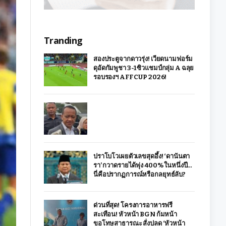
Tranding
สองประตูจากดาวรุ่ง! เวียดนามฟอร์ม
ดุอัดกัมพูชา 3-1 ซิวแชมป์กลุ่ม A ฉลุย
รอบรองฯ AFF CUP 2026!
ปราโบโวเผยตัวเลขสุดอึ้ง! ‘ดานันตา
รา’ กวาดรายได้พุ่ง 400% ในหนึ่งปี…
นี่คือปรากฏการณ์หรือกลยุทธ์ลับ?
ด่วนที่สุด! โครงการอาหารฟรี
สะเทือน! หัวหน้า BGN ก้มหน้า
ขอโทษสาธารณะ สั่งปลด ‘หัวหน้า