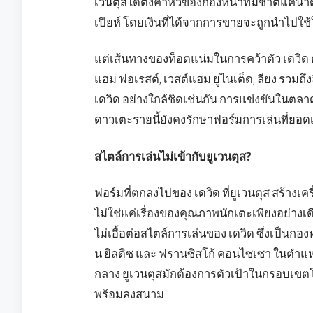
เวนตุสได้ตั้งค่าหัวของกองหน้าทีมชาติแคนาด
เปียห์ โดยเงินที่ได้จากการขายจะถูกนำไปใช
แต่เส้นทางของท็อตแน่มในการคว้าตัว เดวิด ค
แฮม ฟอเรสต์, เวสต์แฮม ยูไนเต็ด, ลียง รวมถ
เดวิด อย่างใกล้ชิดเช่นกัน การแข่งขันในตล
ดาวเตะรายนี้ยังคงรักษาฟอร์มการเล่นที่ยอ
สไตล์การเล่นไม่เข้ากับยูเวนตุส?
ฟอร์มที่ตกลงไปของ เดวิด ที่ยูเวนตุส สร้าง
ไม่ใช่แค่เรื่องของคุณภาพนักเตะเพียงอย่างเ
ไม่เอื้อต่อสไตล์การเล่นของ เดวิด ซึ่งเป็นกองหน
น ยิลดิซ และ ฟรานซิสโก้ คอนไซเซา ในตำแหน่
กลาง ยูเวนตุสมักต้องการตัวเป้าในกรอบเขตโ
พร้อมลงสนาม