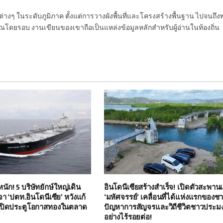
นต่างๆ ในระดับภูมิภาค ตั้งแต่การวางผังพื้นที่และโครงสร้างพื้นฐาน ไปจนถึง
โดยรอบ งานเขียนของเขาถือเป็นแหล่งข้อมูลหลักสำหรับผู้อ่านในท้องถิ่น
ก! 5 บริษัทยักษ์ใหญ่เดิน
อินโดนีเซียสร้างสำเร็จ! เปิดตัวสะพา
จา ‘ปตท.อินโดนีเซีย’ หวังแก้
‘มหัศจรรย์’ เคลื่อนที่ได้แห่งแรกของชา
 เปิดประตูโอกาสทองในตลาด
ปัญหาการสัญจรและวิถีชีวิตชาวประมง
อย่างไร้รอยต่อ!