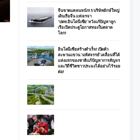
จีนขาดแคลนหนัก! 5 บริษัทยักษ์ใหญ่
เดินเรือจีน แห่เจรจา
‘ปตท.อินโดนีเซีย’ หวังแก้ปัญหาลูก
เรือ เปิดประตูโอกาสทองในตลาด
โลก!
อินโดนีเซียสร้างสำเร็จ! เปิดตัว
สะพานแขวน ‘มหัศจรรย์’ เคลื่อนที่ได้
แห่งแรกของชาติ แก้ปัญหาการสัญจร
และวิถีชีวิตชาวประมงได้อย่างไร้รอย
ต่อ!