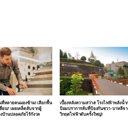
นที่หลายคนมองข้าม! เลือกพื้น
เบื้องหลังความสว่าง! โรงไฟฟ้าพลังน้ำก
ี่ยน? เผยเคล็ดลับจากผู้
ป้อมปราการลับที่ป้องกันชวา-บาหลีจา
างบ้านปลอดภัยไร้กังวล
วิกฤตไฟฟ้าดับครั้งใหญ่!