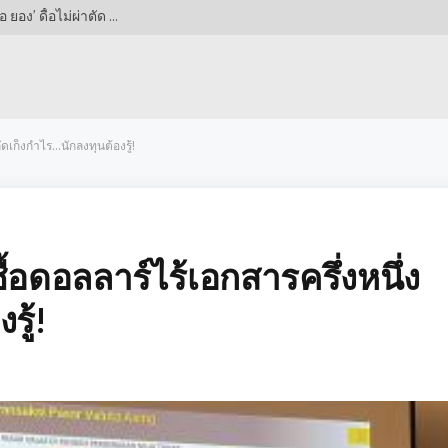
สั่นสะเทือนคัมป์นู! บาร์เซโลนาหมดความอดทน ‘เดอ ยอง’ ดื้อไม่ผ่าตัด ทำ ‘ฟลิค’ ปวดหัวหนัก วางแผนทีมวุ่น
ดเก็งกำไร…นักลงทุนต้องรู้!
้อดอลลาร์ไร้เอกสารครึ่งหนึ่ง
รู้!