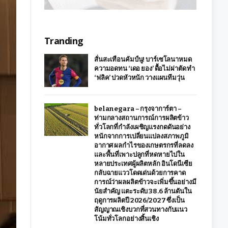
Tranding
สั่นสะเทือนคัมป์นู! บาร์เซโลนาหมด
ความอดทน ‘เดอ ยอง’ ดื้อไม่ผ่าตัด ทำ
‘ฟลิค’ ปวดหัวหนัก วางแผนทีมวุ่น
belanegara – กรุงจาการ์ตา –
ท่ามกลางสถานการณ์การผลิตข้าว
ทั่วโลกที่กำลังเผชิญแรงกดดันอย่าง
หนักจากการเปลี่ยนแปลงสภาพภูมิ
อากาศ ผลกำไรของเกษตรกรที่ลดลง
และพื้นที่เพาะปลูกที่หดหายไปใน
หลายประเทศผู้ผลิตหลัก อินโดนีเซีย
กลับฉายแววโดดเด่นด้วยการคาด
การณ์ว่าผลผลิตข้าวจะเพิ่มขึ้นอย่างมี
นัยสำคัญ แตะระดับ 38.6 ล้านตันใน
ฤดูการผลิตปี 2026/2027 ซึ่งเป็น
สัญญาณเชิงบวกที่สวนทางกับแนว
โน้มทั่วโลกอย่างสิ้นเชิง