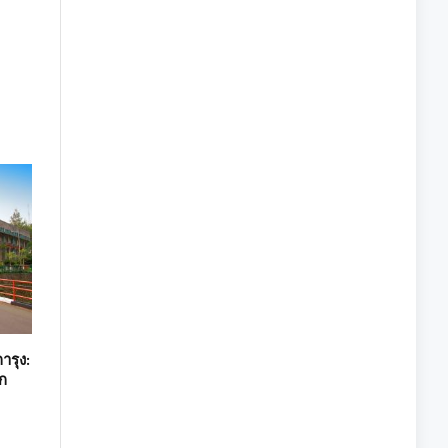
ารุง:
ก