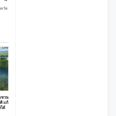
พลวัต
นแขวน
ติ แก้
ได้