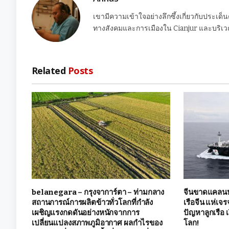
เขามีความเข้าใจอย่างลึกซึ้งเกี่ยวกับประเด็
ทางสังคมและการเมืองใน Cianjur และบริเวณ
Related
Posts
belanegara – กรุงจาการ์ตา – ท่ามกลาง
จีนขาดแคลนหนั
สถานการณ์การผลิตข้าวทั่วโลกที่กำลัง
เรือจีน แห่เจร
เผชิญแรงกดดันอย่างหนักจากการ
ปัญหาลูกเรือ
เปลี่ยนแปลงสภาพภูมิอากาศ ผลกำไรของ
โลก!