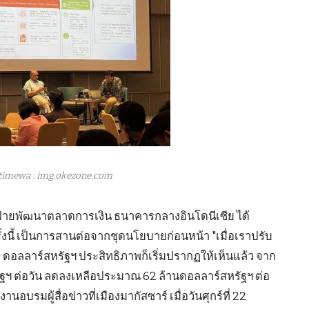
timewa : img.okezone.com
รฝ่ายพัฒนาตลาดการเงิน ธนาคารกลางอินโดนีเซีย ได้
้งนี้ เป็นการสานต่อจากชุดนโยบายก่อนหน้า "เมื่อเราปรับ
 ดอลลาร์สหรัฐฯ ประสิทธิภาพก็เริ่มปรากฏให้เห็นแล้ว จาก
รัฐฯ ต่อวัน ลดลงเหลือประมาณ 62 ล้านดอลลาร์สหรัฐฯ ต่อ
บรมผู้สื่อข่าวที่เมืองมากัสซาร์ เมื่อวันศุกร์ที่ 22