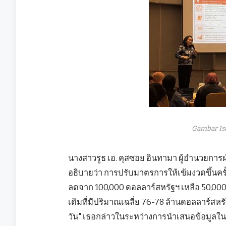
Gambar Is
นางสาวรูธ เอ. คุสซอย อินทามา ผู้อำนวยกา
อธิบายว่า การปรับมาตรการให้เข้มงวดขึ้นครั
ลดจาก 100,000 ดอลลาร์สหรัฐฯ เหลือ 50,000
เดิมที่มีปริมาณเฉลี่ย 76-78 ล้านดอลลาร์สห
วัน" เธอกล่าวในระหว่างการนำเสนอข้อมูลในงานอ