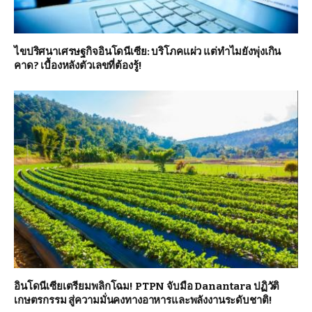
ไขปริศนาเศรษฐกิจอินโดนีเซีย: บริโภคแผ่ว แต่ทำไมยังพุ่งเกิน
คาด? เบื้องหลังตัวเลขที่ต้องรู้!
อินโดนีเซียเตรียมพลิกโฉม! PTPN จับมือ Danantara ปฏิวัติ
เกษตรกรรม สู่ความมั่นคงทางอาหารและพลังงานระดับชาติ!