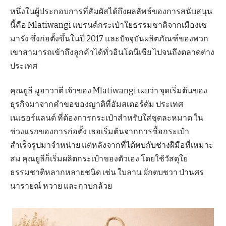
หนึ่งในผู้ประกอบการที่สัมผัสได้ถึงผลลัพธ์ของการสนับสนุน
นี้คือ Mlatiwangi แบรนด์กระเป๋าใยธรรมชาติจากเมืองเซ
มารัง ซึ่งก่อตั้งขึ้นในปี 2017 และปัจจุบันผลิตภัณฑ์ของพวก
เขาสามารถเข้าถึงลูกค้าได้ทั่วอินโดนีเซีย ไปจนถึงตลาดต่าง
ประเทศ
คุณยูลี มูฮาวาตี เจ้าของ Mlatiwangi เผยว่า จุดเริ่มต้นของ
ธุรกิจมาจากคำขอของญาติที่อัมสเตอร์ดัม ประเทศ
เนเธอร์แลนด์ ที่ต้องการกระเป๋าสำหรับใส่ชุดละหมาด ใน
ช่วงแรกของการก่อตั้ง เธอเริ่มต้นจากการซื้อกระเป๋า
สำเร็จรูปมาจำหน่าย แต่หลังจากที่ได้พบกับช่างฝีมือที่เหมาะ
สม คุณยูลีก็เริ่มผลิตกระเป๋าของตัวเอง โดยใช้วัสดุใย
ธรรมชาติหลากหลายชนิด เช่น ใบลาน ผักตบชวา ป่านศร
นารายณ์ หวาย และกาบกล้วย