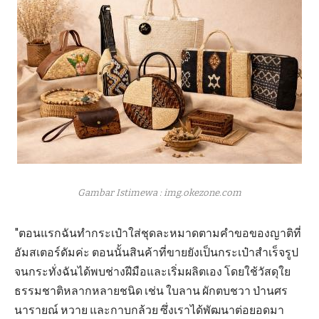
Gambar Istimewa : img.okezone.com
"ตอนแรกฉันทำกระเป๋าใส่ชุดละหมาดตามคำขอของญาติที่
อัมสเตอร์ดัมค่ะ ตอนนั้นสินค้าที่ขายยังเป็นกระเป๋าสำเร็จรูป
จนกระทั่งฉันได้พบช่างฝีมือและเริ่มผลิตเอง โดยใช้วัสดุใย
ธรรมชาติหลากหลายชนิด เช่น ใบลาน ผักตบชวา ป่านศร
นารายณ์ หวาย และกาบกล้วย ซึ่งเราได้พัฒนาต่อยอดมา