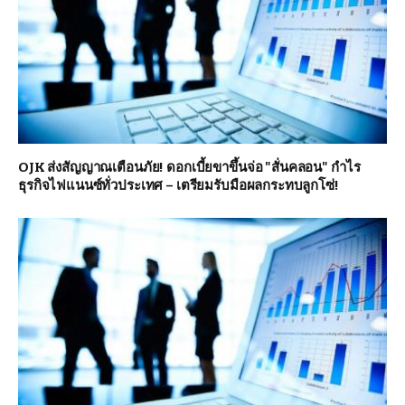
OJK ส่งสัญญาณเตือนภัย! ดอกเบี้ยขาขึ้นจ่อ "สั่นคลอน" กำไร
ธุรกิจไฟแนนซ์ทั่วประเทศ – เตรียมรับมือผลกระทบลูกโซ่!