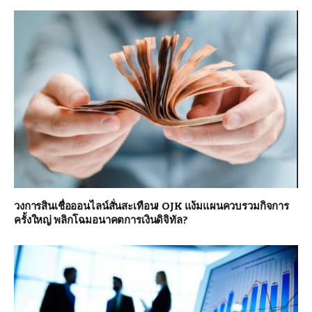
วงการสินเชื่อออนไลน์สั่นสะเทือน! OJK แง้มแผนควบรวมกิจการ
ครั้งใหญ่ พลิกโฉมอนาคตการเงินดิจิทัล?