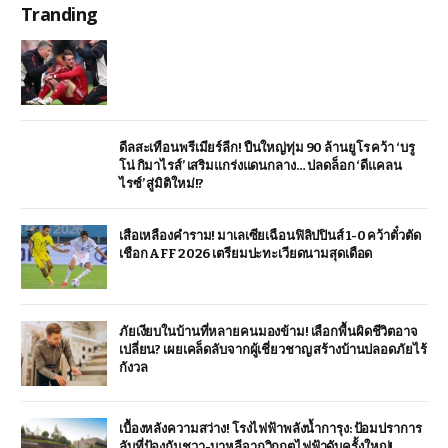
Tranding
ดีลสะเทือนพรีเมียร์ลีก! ปืนใหญ่ทุ่ม 90 ล้านยูโร คว้า ‘บรู
โน่ กิมาไรส์’ เสริมแกร่งแดนกลาง… ปลดล็อก ‘ดีแคลน
ไรซ์’ สู่มิติใหม่!?
เสือเหลืองคำราม! มาเลเซียเฉือนฟิลิปปินส์ 1-0 คว้าตั๋วตัด
เชือก AFF 2026 เตรียมปะทะเวียดนามสุดเดือด
ภัยเงียบในบ้านที่หลายคนมองข้าม! เลือกพื้นผิดชีวิตอาจ
เปลี่ยน? เผยเคล็ดลับจากผู้เชี่ยวชาญ สร้างบ้านปลอดภัยไร้
กังวล
เบื้องหลังความสว่าง! โรงไฟฟ้าพลังน้ำการุง: ป้อมปราการ
ลับที่ป้องกันชวา-บาหลีจากวิกฤตไฟฟ้าดับครั้งใหญ่!