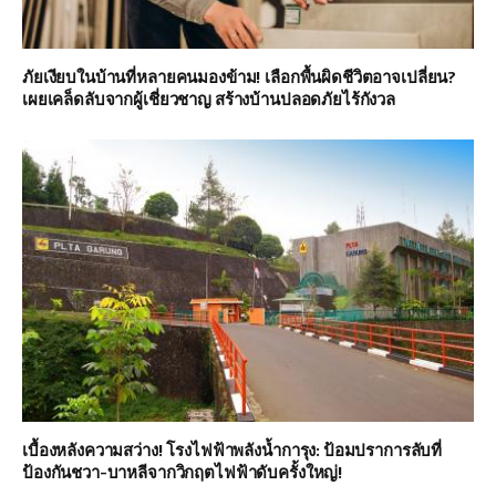
ภัยเงียบในบ้านที่หลายคนมองข้าม! เลือกพื้นผิดชีวิตอาจเปลี่ยน?
เผยเคล็ดลับจากผู้เชี่ยวชาญ สร้างบ้านปลอดภัยไร้กังวล
เบื้องหลังความสว่าง! โรงไฟฟ้าพลังน้ำการุง: ป้อมปราการลับที่
ป้องกันชวา-บาหลีจากวิกฤตไฟฟ้าดับครั้งใหญ่!