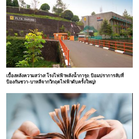
เบื้องหลังความสว่าง! โรงไฟฟ้าพลังน้ำการุง: ป้อมปราการลับที่
ป้องกันชวา-บาหลีจากวิกฤตไฟฟ้าดับครั้งใหญ่!