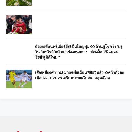
ดีลสะเทือนพรีเมียร์ลีก! ปืนใหญ่ทุ่ม 90 ล้านยูโร คว้า ‘บรู
โน่ กิมาไรส์’ เสริมแกร่งแดนกลาง… ปลดล็อก ‘ดีแคลน
ไรซ์’ สู่มิติใหม่!?
เสือเหลืองคำราม! มาเลเซียเฉือนฟิลิปปินส์ 1-0 คว้าตั๋วตัด
เชือก AFF 2026 เตรียมปะทะเวียดนามสุดเดือด