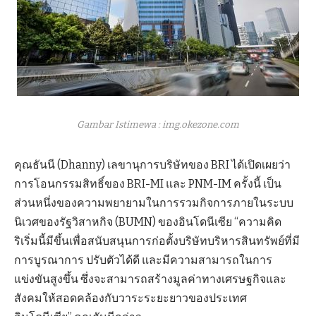
Gambar Istimewa : img.okezone.com
คุณธันนี (Dhanny) เลขานุการบริษัทของ BRI ได้เปิดเผยว่า
การโอนกรรมสิทธิ์ของ BRI-MI และ PNM-IM ครั้งนี้ เป็น
ส่วนหนึ่งของความพยายามในการรวมกิจการภายในระบบ
นิเวศของรัฐวิสาหกิจ (BUMN) ของอินโดนีเซีย “ความคิด
ริเริ่มนี้มีขึ้นเพื่อสนับสนุนการก่อตั้งบริษัทบริหารสินทรัพย์ที่มี
การบูรณาการ ปรับตัวได้ดี และมีความสามารถในการ
แข่งขันสูงขึ้น ซึ่งจะสามารถสร้างมูลค่าทางเศรษฐกิจและ
สังคมให้สอดคล้องกับวาระระยะยาวของประเทศ