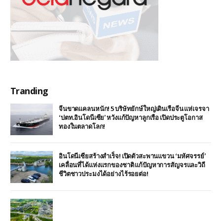
Tranding
จีนขาดแคลนหนัก! 5 บริษัทยักษ์ใหญ่เดินเรือจีน แห่เจรจา
‘ปตท.อินโดนีเซีย’ หวังแก้ปัญหาลูกเรือ เปิดประตูโอกาส
ทองในตลาดโลก!
อินโดนีเซียสร้างสำเร็จ! เปิดตัวสะพานแขวน ‘มหัศจรรย์’
เคลื่อนที่ได้แห่งแรกของชาติ แก้ปัญหาการสัญจรและวิถี
ชีวิตชาวประมงได้อย่างไร้รอยต่อ!