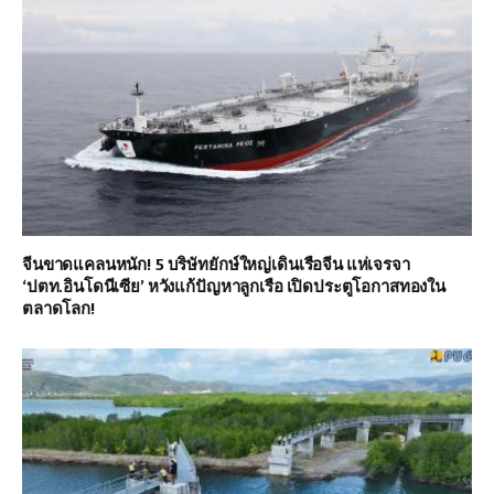
จีนขาดแคลนหนัก! 5 บริษัทยักษ์ใหญ่เดินเรือจีน แห่เจรจา
‘ปตท.อินโดนีเซีย’ หวังแก้ปัญหาลูกเรือ เปิดประตูโอกาสทองใน
ตลาดโลก!