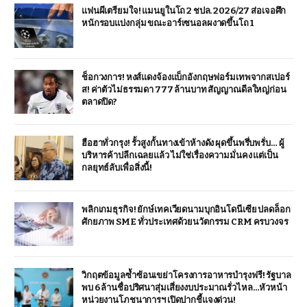
แฟนผีเตรียมใจ! แมนยูในโถ 2 ชปล. 2026/27 ส่อเจอศึก
หนักรอบแบ่งกลุ่ม ขณะอาร์เซนอลผงาดขึ้นโถ 1
ช็อกวงการ! หงส์แดงจ้องแบ็กอังกฤษฟอร์มเทพจากสเปอร์
ส! ค่าตัวไม่ธรรมดา 777 ล้านบาท สัญญาณดีลใหญ่ก่อน
ตลาดปิด?
ฮือฮาทั่วกรุง! รั้วสูงกั้นทางเข้าห้างดัง ผุดขึ้นพรึ่บพรั่บ… ผู้
บริหารค้าปลีกเฉลยแล้ว ไม่ใช่เรื่องความมั่นคง แต่เป็น
กลยุทธ์ลับเพื่อสิ่งนี้!
พลิกเกมธุรกิจ! ยักษ์เทคเวียดนามบุกอินโดนีเซีย ปลดล็อก
ศักยภาพ SME ทั่วประเทศด้วยนวัตกรรม CRM ครบวงจร
วิกฤตข้อมูลซ้ำซ้อนเขย่าโครงการอาหารบำรุงฟรี! รัฐบาล
พบ 6 ล้านชื่อปริศนาสุ่มเสี่ยงงบประมาณรั่วไหล…หัวหน้า
หน่วยงานโภชนาการฯ เปิดปากชี้แจงด่วน!