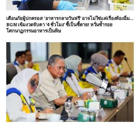
เตือนภัยผู้ปกครอง! ‘อาหารกลางวันฟรี’ อาจไม่ใช่แค่เรื่องท้องอิ่ม…
BGN เข้มงวดจับตา ‘4 ชั่วโมง’ ชี้เป็นชี้ตาย! หวั่นซ้ำรอย
โศกนาฏกรรมอาหารเป็นพิษ