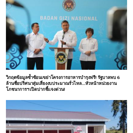
วิกฤตข้อมูลซ้ำซ้อนเขย่าโครงการอาหารบำรุงฟรี! รัฐบาลพบ 6
ล้านชื่อปริศนาสุ่มเสี่ยงงบประมาณรั่วไหล…หัวหน้าหน่วยงาน
โภชนาการฯ เปิดปากชี้แจงด่วน!