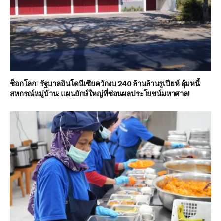
ช็อกโลก! รัฐบาลอินโดนีเซียควักงบ 240 ล้านล้านรูเปียห์ อุ้มหนี้
สหกรณ์หมู่บ้าน: แผนยักษ์ใหญ่ที่ซ่อนผลประโยชน์มหาศาล!