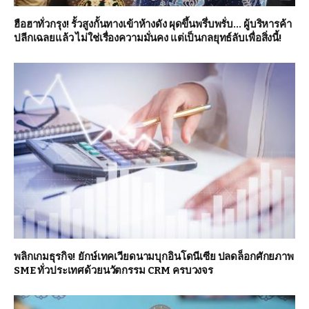
ฮือฮาทั่วกรุง! รั้วสูงกั้นทางเข้าห้างดัง ผุดขึ้นพรึ่บพรั่บ… ผู้บริหารค้า
ปลีกเฉลยแล้ว ไม่ใช่เรื่องความมั่นคง แต่เป็นกลยุทธ์ลับเพื่อสิ่งนี้!
พลิกเกมธุรกิจ! ยักษ์เทคเวียดนามบุกอินโดนีเซีย ปลดล็อกศักยภาพ
SME ทั่วประเทศด้วยนวัตกรรม CRM ครบวงจร