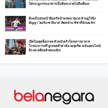
โศกนาฏกรรมอาหารเป็นพิษระบาดไม่ถึงเดือน!
ผีแดงไม่สนหน้าอินทร์หน้าพรหม! ทุ่ม 16 ล้านยูโรฉีก
สัญญา "ฮอร์เก ซาลินาส" ตัดหน้าบาร์ซ่าที่นักเตะรัก!
เปิดโปงสุดช็อก! 66 หัวหน้าครัวโครงการอาหาร
โภชนาการฟรี ถูกปลดฟ้าผ่า สังเวยทุจริต-พนันออนไลน์!
อีก 60 คดีจ่อคิวสอบเข้ม!