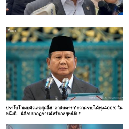
ปราโบโวเผยตัวเลขสุดอึ้ง! ‘ดานันตารา’ กวาดรายได้พุ่ง 400% ใน
หนึ่งปี… นี่คือปรากฏการณ์หรือกลยุทธ์ลับ?