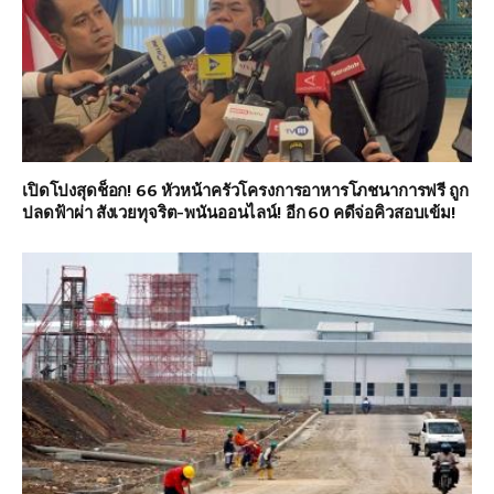
เปิดโปงสุดช็อก! 66 หัวหน้าครัวโครงการอาหารโภชนาการฟรี ถูก
ปลดฟ้าผ่า สังเวยทุจริต-พนันออนไลน์! อีก 60 คดีจ่อคิวสอบเข้ม!