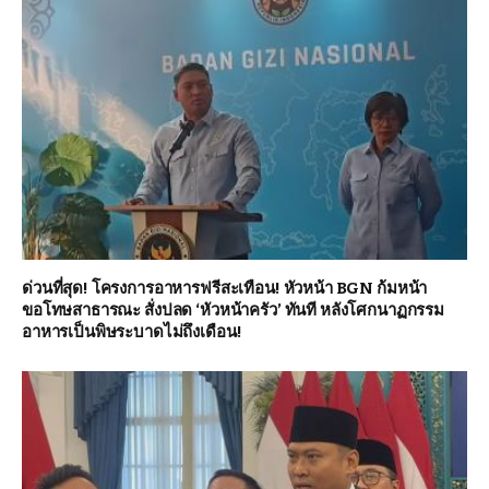
ด่วนที่สุด! โครงการอาหารฟรีสะเทือน! หัวหน้า BGN ก้มหน้า
ขอโทษสาธารณะ สั่งปลด ‘หัวหน้าครัว’ ทันที หลังโศกนาฏกรรม
อาหารเป็นพิษระบาดไม่ถึงเดือน!