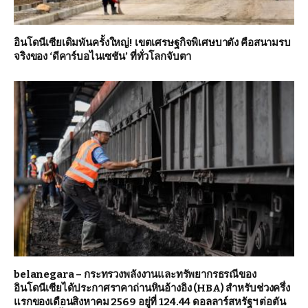
อินโดนีเซียเดิมพันครั้งใหญ่! เขตเศรษฐกิจพิเศษบาตัง คือสนามรบ
จริงของ ‘ดีคาร์บอไนเซชัน’ ที่ทั่วโลกจับตา
belanegara – กระทรวงพลังงานและทรัพยากรธรณีของ
อินโดนีเซียได้ประกาศราคาถ่านหินอ้างอิง (HBA) สำหรับช่วงครึ่ง
แรกของเดือนสิงหาคม 2569 อยู่ที่ 124.44 ดอลลาร์สหรัฐฯ ต่อตัน