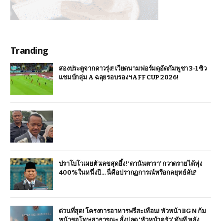
Tranding
สองประตูจากดาวรุ่ง! เวียดนามฟอร์มดุอัดกัมพูชา 3-1 ซิว
แชมป์กลุ่ม A ฉลุยรอบรองฯ AFF CUP 2026!
ปราโบโวเผยตัวเลขสุดอึ้ง! ‘ดานันตารา’ กวาดรายได้พุ่ง
400% ในหนึ่งปี… นี่คือปรากฏการณ์หรือกลยุทธ์ลับ?
ด่วนที่สุด! โครงการอาหารฟรีสะเทือน! หัวหน้า BGN ก้ม
หน้าขอโทษสาธารณะ สั่งปลด ‘หัวหน้าครัว’ ทันที หลัง