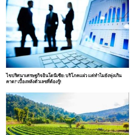
ไขปริศนาเศรษฐกิจอินโดนีเซีย: บริโภคแผ่ว แต่ทำไมยังพุ่งเกิน
คาด? เบื้องหลังตัวเลขที่ต้องรู้!