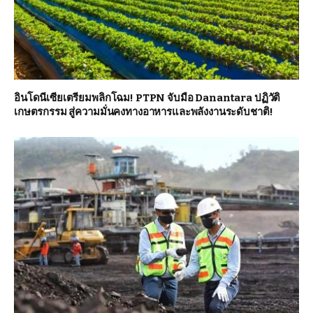
อินโดนีเซียเตรียมพลิกโฉม! PTPN จับมือ Danantara ปฏิวัติ
เกษตรกรรม สู่ความมั่นคงทางอาหารและพลังงานระดับชาติ!