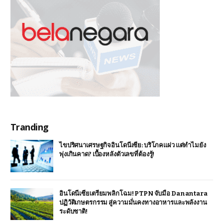
Tranding
ไขปริศนาเศรษฐกิจอินโดนีเซีย: บริโภคแผ่ว แต่ทำไมยัง
พุ่งเกินคาด? เบื้องหลังตัวเลขที่ต้องรู้!
อินโดนีเซียเตรียมพลิกโฉม! PTPN จับมือ Danantara
ปฏิวัติเกษตรกรรม สู่ความมั่นคงทางอาหารและพลังงาน
ระดับชาติ!