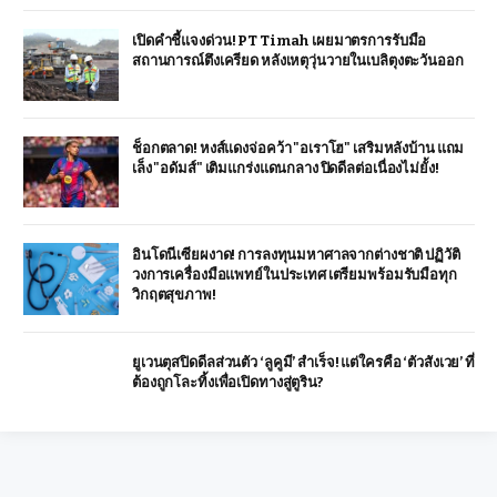
เปิดคำชี้แจงด่วน! PT Timah เผยมาตรการรับมือ
สถานการณ์ตึงเครียด หลังเหตุวุ่นวายในเบลิตุงตะวันออก
ช็อกตลาด! หงส์แดงจ่อคว้า "อเราโฮ" เสริมหลังบ้าน แถม
เล็ง "อดัมส์" เติมแกร่งแดนกลาง ปิดดีลต่อเนื่องไม่ยั้ง!
อินโดนีเซียผงาด! การลงทุนมหาศาลจากต่างชาติ ปฏิวัติ
วงการเครื่องมือแพทย์ในประเทศ เตรียมพร้อมรับมือทุก
วิกฤตสุขภาพ!
ยูเวนตุสปิดดีลส่วนตัว ‘ลูคูมี’ สำเร็จ! แต่ใครคือ ‘ตัวสังเวย’ ที่
ต้องถูกโละทิ้งเพื่อเปิดทางสู่ตูริน?