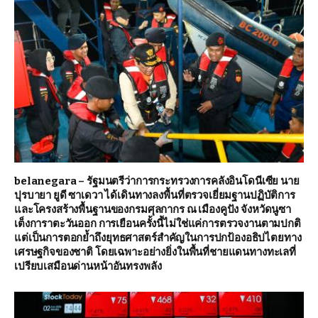
belanegara – รัฐมนตรีว่าการกระทรวงการคลังอินโดนีเซีย นาย
ปุรบายา ยูดี ซาเดวา ได้เดินทางลงพื้นที่ตรวจเยี่ยมฐานปฏิบัติการ
และโครงสร้างพื้นฐานของกรมศุลกากร ณ เมืองคูปัง จังหวัดนูซา
เต็งการาตะวันออก การเยือนครั้งนี้ไม่ใช่แค่การตรวจงานตามปกติ
แต่เป็นการตอกย้ำถึงยุทธศาสตร์สำคัญในการปกป้องอธิปไตยทาง
เศรษฐกิจของชาติ โดยเฉพาะอย่างยิ่งในพื้นที่ชายแดนทางทะเลที่
เปรียบเสมือนด่านหน้าอันทรงพลัง