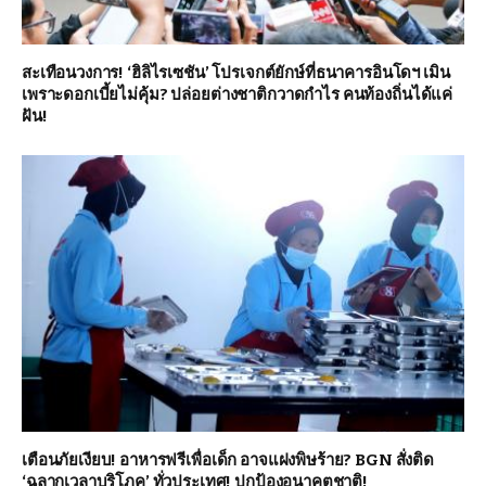
สะเทือนวงการ! ‘ฮิลิไรเซชัน’ โปรเจกต์ยักษ์ที่ธนาคารอินโดฯ เมิน
เพราะดอกเบี้ยไม่คุ้ม? ปล่อยต่างชาติกวาดกำไร คนท้องถิ่นได้แค่
ฝัน!
เตือนภัยเงียบ! อาหารฟรีเพื่อเด็ก อาจแฝงพิษร้าย? BGN สั่งติด
‘ฉลากเวลาบริโภค’ ทั่วประเทศ! ปกป้องอนาคตชาติ!