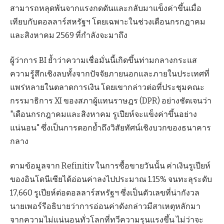
สามารถหลุดพ้นจากแรงกดดันและกลับมาแข็งค่าขึ้นเมื่อ
เทียบกับดอลลาร์สหรัฐฯ โดยเฉพาะในช่วงเดือนกรกฎาคม
และสิงหาคม 2569 ที่กำลังจะมาถึง
ผู้ว่าการ BI ย้ำว่าความเชื่อมั่นนี้เกิดขึ้นท่ามกลางกระแส
ความรู้สึกเชิงลบทั้งจากปัจจัยภายนอกและภายในประเทศที่
แพร่หลายในตลาดการเงิน โดยเขากล่าวต่อที่ประชุมคณะ
กรรมาธิการ XI ของสภาผู้แทนราษฎร (DPR) อย่างชัดเจนว่า
"เดือนกรกฎาคมและสิงหาคม รูเปียห์จะแข็งค่าขึ้นอย่าง
แน่นอน" ซึ่งเป็นการตอกย้ำถึงวิสัยทัศน์เชิงบวกของธนาคาร
กลาง
ตามข้อมูลจาก Refinitiv ในการซื้อขายวันนั้น ค่าเงินรูเปียห์
ของอินโดนีเซียได้อ่อนค่าลงไปประมาณ 1.15% จนทะลุระดับ
17,660 รูเปียห์ต่อดอลลาร์สหรัฐฯ ซึ่งเป็นตัวเลขที่น่ากังวล
นายเพอร์รีอธิบายว่าการอ่อนค่าดังกล่าวมีสาเหตุหลักมา
จากความไม่แน่นอนทั่วโลกที่ทวีความรุนแรงขึ้น ไม่ว่าจะ