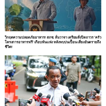
วิกฤตความปลอดภัยอาหาร! สภช. ลั่นวาจา เตรียมสั่งปิดถาวร ‘ครัว
โครงการอาหารฟรี’ เกือบพันแห่ง หลังพบปนเปื้อน เสี่ยงอันตรายถึง
ชีวิต!