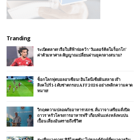
Tranding
ระเบิดตลาด! เรือใบสีฟ้าจ่อคว้า ‘วันเดอร์คิดโมร็อกโก’
ค่าตัวมหาศาล สัญญาณเปลี่ยนผ่านยุคกลางสนาม?
ช็อกโลกฟุตบอลอาเซียน! อินโดนีเซียฝันสลาย เจ๊า
สิงคโปร์ 1-1 ดับซ่าตกรอบ AFF 2026 อย่างพลิกความคาด
หมาย!
วิกฤตความปลอดภัยอาหาร! สภช. ลั่นวาจา เตรียมสั่งปิด
ถาวร ‘ครัวโครงการอาหารฟรี’ เกือบพันแห่ง หลังพบปน
เปื้อน เสี่ยงอันตรายถึงชีวิต!
สะเทือนวงการ! ‘ฮิลิไรเซชัน’ โปรเจกต์ยักษ์ที่ธนาคารอิน