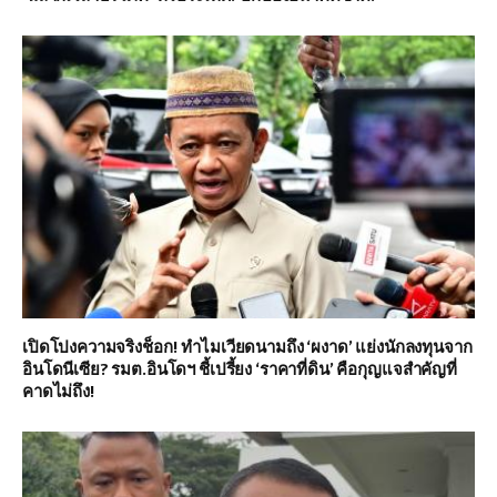
เปิดโปงความจริงช็อก! ทำไมเวียดนามถึง ‘ผงาด’ แย่งนักลงทุนจาก
อินโดนีเซีย? รมต.อินโดฯ ชี้เปรี้ยง ‘ราคาที่ดิน’ คือกุญแจสำคัญที่
คาดไม่ถึง!