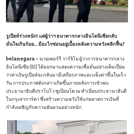
รูเปียห์ร่วงหนัก! แต่ผู้ว่าฯ ธนาคารกลางอินโดนีเซียกลับ
มั่นใจเกินร้อย… มีอะไรซ่อนอยู่เบื้องหลังความหวังพลิกฟื้น?
belanegara –
นายเพอร์รี วาร์จิโย ผู้ว่าการธนาคารกลาง
อินโดนีเซีย (BI) ได้ออกมาแสดงความเชื่อมั่นอย่างเต็มเปี่ยม
ว่าค่าเงินรูเปียห์จะกลับมามีเสถียรภาพและแข็งค่าขึ้นในเร็ว
วัน การประกาศดังกล่าวเกิดขึ้นภายหลังการเข้าพบ
ประธานาธิบดีปราโบโว ซูเบียนโต ณ ทำเนียบประธานาธิบดี
ในกรุงจาการ์ตา ซึ่งสร้างความหวังให้แก่ตลาดการเงินที่
กำลังเผชิญกับความผันผวนอย่างหนัก