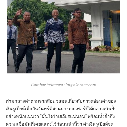
Gambar Istimewa : img.okezone.com
ท่ามกลางคำถามจากสื่อมวลชนเกี่ยวกับภาวะอ่อนค่าของ
เงินรูเปียห์เมื่อวันจันทร์ที่ผ่านมา นายเพอร์รีได้กล่าวเน้นย้ำ
อย่างหนักแน่นว่า "มั่นใจว่าเสถียรแน่นอน" พร้อมทั้งย้ำถึง
ความเชื่อมั่นที่เคยแสดงไว้ก่อนหน้านี้ว่า ค่าเงินรูเปียห์จะ