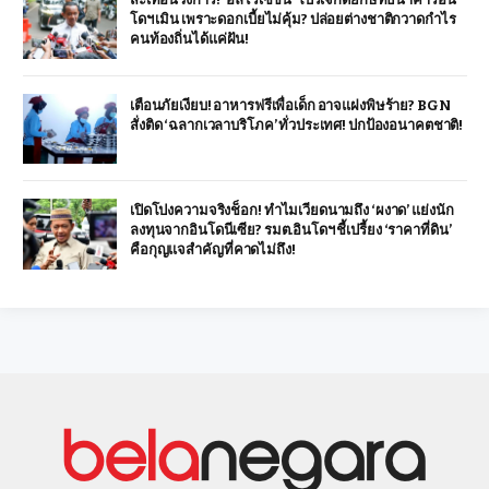
โดฯ เมิน เพราะดอกเบี้ยไม่คุ้ม? ปล่อยต่างชาติกวาดกำไร
คนท้องถิ่นได้แค่ฝัน!
เตือนภัยเงียบ! อาหารฟรีเพื่อเด็ก อาจแฝงพิษร้าย? BGN
สั่งติด ‘ฉลากเวลาบริโภค’ ทั่วประเทศ! ปกป้องอนาคตชาติ!
เปิดโปงความจริงช็อก! ทำไมเวียดนามถึง ‘ผงาด’ แย่งนัก
ลงทุนจากอินโดนีเซีย? รมต.อินโดฯ ชี้เปรี้ยง ‘ราคาที่ดิน’
คือกุญแจสำคัญที่คาดไม่ถึง!