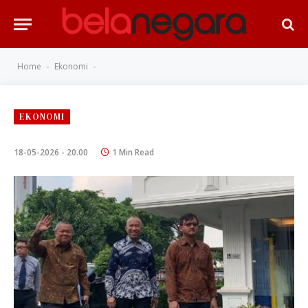
Home
Ekonomi
-
-
EKONOMI
18-05-2026 - 20.00
1 Min Read