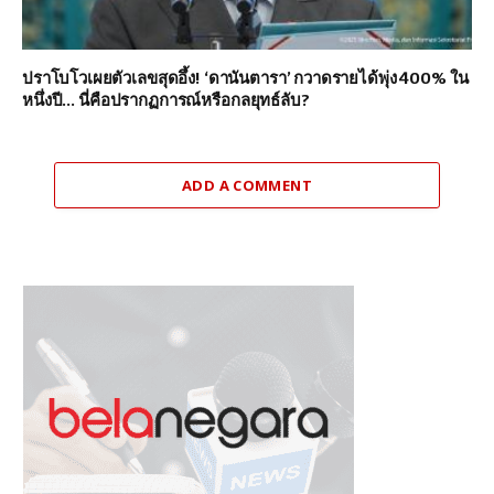
ปราโบโวเผยตัวเลขสุดอึ้ง! ‘ดานันตารา’ กวาดรายได้พุ่ง 400% ใน
หนึ่งปี… นี่คือปรากฏการณ์หรือกลยุทธ์ลับ?
ADD A COMMENT