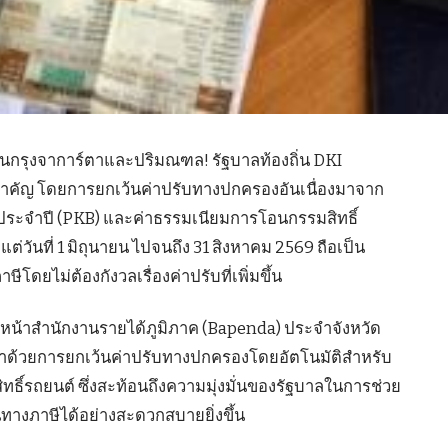
นในกรุงจาการ์ตาและปริมณฑล! รัฐบาลท้องถิ่น DKI
ำคัญ โดยการยกเว้นค่าปรับทางปกครองอันเนื่องมาจาก
ต์ประจำปี (PKB) และค่าธรรมเนียมการโอนกรรมสิทธิ์
ต่วันที่ 1 มิถุนายน ไปจนถึง 31 สิงหาคม 2569 ถือเป็น
ยไม่ต้องกังวลเรื่องค่าปรับที่เพิ่มขึ้น
หน้าสำนักงานรายได้ภูมิภาค (Bapenda) ประจำจังหวัด
 ว่าด้วยการยกเว้นค่าปรับทางปกครองโดยอัตโนมัติสำหรับ
ิ์รถยนต์ ซึ่งสะท้อนถึงความมุ่งมั่นของรัฐบาลในการช่วย
างภาษีได้อย่างสะดวกสบายยิ่งขึ้น