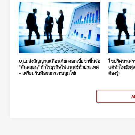
OJK ส่งสัญญาณเตือนภัย! ดอกเบี้ยขาขึ้นจ่อ
ไขปริศนาเศรษ
"สั่นคลอน" กำไรธุรกิจไฟแนนซ์ทั่วประเทศ
แต่ทำไมยังพุ่ง
– เตรียมรับมือผลกระทบลูกโซ่!
ต้องรู้!
A