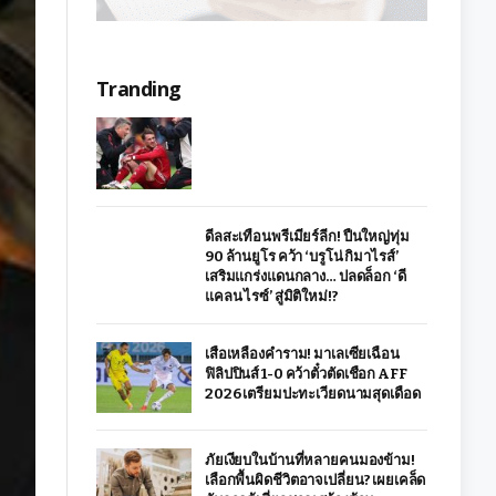
Tranding
ดีลสะเทือนพรีเมียร์ลีก! ปืนใหญ่ทุ่ม
90 ล้านยูโร คว้า ‘บรูโน่ กิมาไรส์’
เสริมแกร่งแดนกลาง… ปลดล็อก ‘ดี
แคลน ไรซ์’ สู่มิติใหม่!?
เสือเหลืองคำราม! มาเลเซียเฉือน
ฟิลิปปินส์ 1-0 คว้าตั๋วตัดเชือก AFF
2026 เตรียมปะทะเวียดนามสุดเดือด
ภัยเงียบในบ้านที่หลายคนมองข้าม!
เลือกพื้นผิดชีวิตอาจเปลี่ยน? เผยเคล็ด