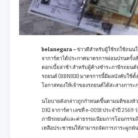
belanegara –
ข่าวดีสำหรับผู้ใช้รถใช้ถน
จาการ์ตาได้ประกาศมาตรการผ่อนปรนครั้งส
ดอกเบี้ยล่าช้า สำหรับผู้ค้างชำระภาษีรถยน
รถยนต์ (BBNKB) มาตรการนี้มีผลบังคับใช้ตั้งแ
โอกาสทองให้เจ้าของรถยนต์ได้สะสางภาระภาษีโด
นโยบายดังกล่าวถูกกำหนดขึ้นตามมติของหัว
DKI จาการ์ตา เลขที่ e-0018 ประจำปี 2569
ภาษีรถยนต์และค่าธรรมเนียมการโอนกรรมสิทธ
เหลือประชาชนให้สามารถจัดการภาระผูกพันท