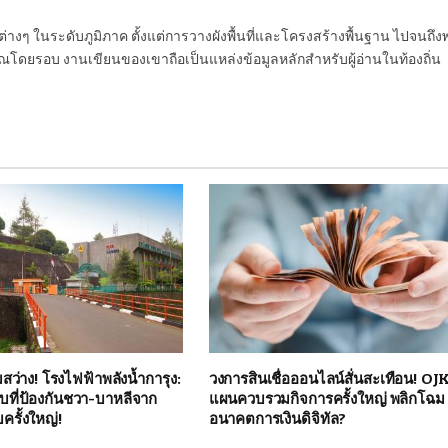
นต่างๆ ในระดับภูมิภาค ตั้งแต่การวางผังพื้นที่และโครงสร้างพื้นฐาน ไปจนถึง
โดยรอบ งานเขียนของเขาถือเป็นแหล่งข้อมูลหลักสำหรับผู้อ่านในท้องถิ่น
มสว่าง! โรงไฟฟ้าพลังน้ำการุง:
วงการสินเชื่อออนไลน์สั่นสะเทือน! OJK
บที่ป้องกันชวา-บาหลีจาก
แผนควบรวมกิจการครั้งใหญ่ พลิกโฉม
ครั้งใหญ่!
อนาคตการเงินดิจิทัล?