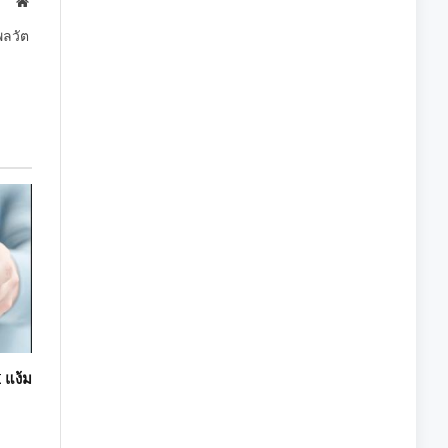
Website
พลวัต
 แง้ม