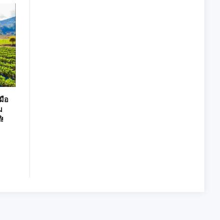
มือ
ม
ิ!