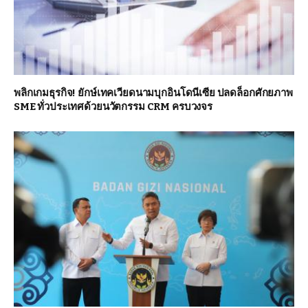
พลิกเกมธุรกิจ! ยักษ์เทคเวียดนามบุกอินโดนีเซีย ปลดล็อกศักยภาพ
SME ทั่วประเทศด้วยนวัตกรรม CRM ครบวงจร