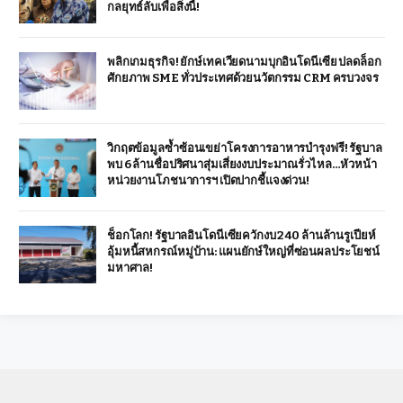
กลยุทธ์ลับเพื่อสิ่งนี้!
พลิกเกมธุรกิจ! ยักษ์เทคเวียดนามบุกอินโดนีเซีย ปลดล็อก
ศักยภาพ SME ทั่วประเทศด้วยนวัตกรรม CRM ครบวงจร
วิกฤตข้อมูลซ้ำซ้อนเขย่าโครงการอาหารบำรุงฟรี! รัฐบาล
พบ 6 ล้านชื่อปริศนาสุ่มเสี่ยงงบประมาณรั่วไหล…หัวหน้า
หน่วยงานโภชนาการฯ เปิดปากชี้แจงด่วน!
ช็อกโลก! รัฐบาลอินโดนีเซียควักงบ 240 ล้านล้านรูเปียห์
อุ้มหนี้สหกรณ์หมู่บ้าน: แผนยักษ์ใหญ่ที่ซ่อนผลประโยชน์
มหาศาล!