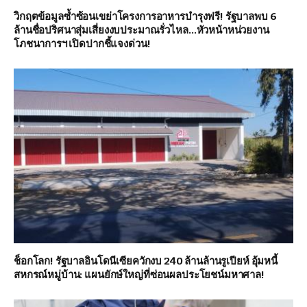
วิกฤตข้อมูลซ้ำซ้อนเขย่าโครงการอาหารบำรุงฟรี! รัฐบาลพบ 6
ล้านชื่อปริศนาสุ่มเสี่ยงงบประมาณรั่วไหล…หัวหน้าหน่วยงาน
โภชนาการฯ เปิดปากชี้แจงด่วน!
ช็อกโลก! รัฐบาลอินโดนีเซียควักงบ 240 ล้านล้านรูเปียห์ อุ้มหนี้
สหกรณ์หมู่บ้าน: แผนยักษ์ใหญ่ที่ซ่อนผลประโยชน์มหาศาล!