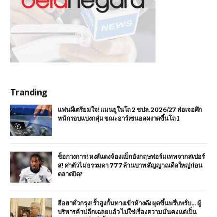
Tranding
แฟนผีเตรียมใจ! แมนยูในโถ 2 ชปล. 2026/27 ส่อเจอศึก
หนักรอบแบ่งกลุ่ม ขณะอาร์เซนอลผงาดขึ้นโถ 1
ช็อกวงการ! หงส์แดงจ้องแบ็กอังกฤษฟอร์มเทพจากสเปอร์
ส! ค่าตัวไม่ธรรมดา 777 ล้านบาท สัญญาณดีลใหญ่ก่อน
ตลาดปิด?
ฮือฮาทั่วกรุง! รั้วสูงกั้นทางเข้าห้างดัง ผุดขึ้นพรึ่บพรั่บ… ผู้
บริหารค้าปลีกเฉลยแล้ว ไม่ใช่เรื่องความมั่นคง แต่เป็น