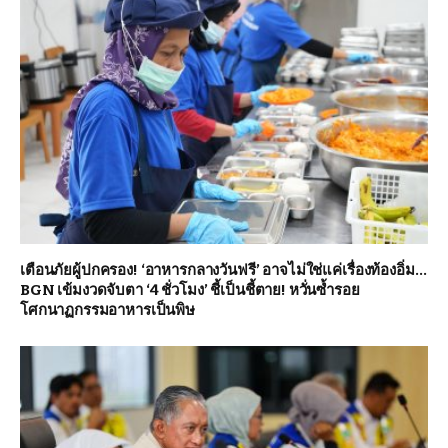
เตือนภัยผู้ปกครอง! ‘อาหารกลางวันฟรี’ อาจไม่ใช่แค่เรื่องท้องอิ่ม…
BGN เข้มงวดจับตา ‘4 ชั่วโมง’ ชี้เป็นชี้ตาย! หวั่นซ้ำรอย
โศกนาฏกรรมอาหารเป็นพิษ