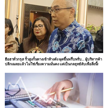
ฮือฮาทั่วกรุง! รั้วสูงกั้นทางเข้าห้างดัง ผุดขึ้นพรึ่บพรั่บ… ผู้บริหารค้า
ปลีกเฉลยแล้ว ไม่ใช่เรื่องความมั่นคง แต่เป็นกลยุทธ์ลับเพื่อสิ่งนี้!