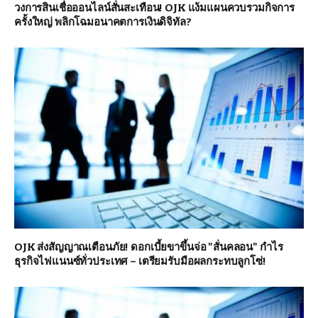
วงการสินเชื่อออนไลน์สั่นสะเทือน! OJK แง้มแผนควบรวมกิจการ
ครั้งใหญ่ พลิกโฉมอนาคตการเงินดิจิทัล?
OJK ส่งสัญญาณเตือนภัย! ดอกเบี้ยขาขึ้นจ่อ "สั่นคลอน" กำไร
ธุรกิจไฟแนนซ์ทั่วประเทศ – เตรียมรับมือผลกระทบลูกโซ่!