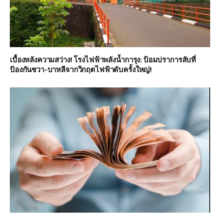
เบื้องหลังความสว่าง! โรงไฟฟ้าพลังน้ำการุง: ป้อมปราการลับที่
ป้องกันชวา-บาหลีจากวิกฤตไฟฟ้าดับครั้งใหญ่!