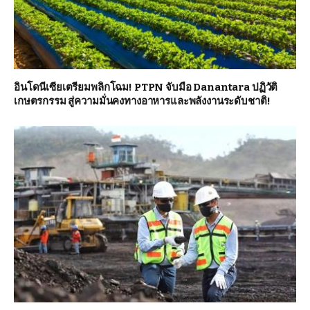
อินโดนีเซียเตรียมพลิกโฉม! PTPN จับมือ Danantara ปฏิวัติ
เกษตรกรรม สู่ความมั่นคงทางอาหารและพลังงานระดับชาติ!