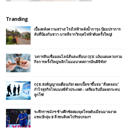
Tranding
เบื้องหลังความสว่าง! โรงไฟฟ้าพลังน้ำการุง: ป้อมปราการ
ลับที่ป้องกันชวา-บาหลีจากวิกฤตไฟฟ้าดับครั้งใหญ่!
วงการสินเชื่อออนไลน์สั่นสะเทือน! OJK แง้มแผนควบรวม
กิจการครั้งใหญ่ พลิกโฉมอนาคตการเงินดิจิทัล?
OJK ส่งสัญญาณเตือนภัย! ดอกเบี้ยขาขึ้นจ่อ "สั่นคลอน"
กำไรธุรกิจไฟแนนซ์ทั่วประเทศ – เตรียมรับมือผลกระทบ
ลูกโซ่!
ระทึกราชมังฯ! ช้างศึกซัดสองจุดโทษดับเมียนมา ผงาด
แชมป์กลุ่ม B ลิ่วชนสิงคโปร์รอบรองฯ