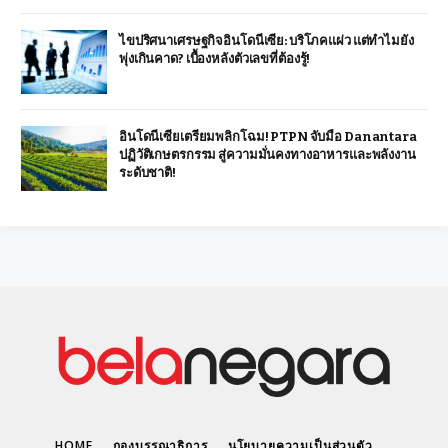
ไขปริศนาเศรษฐกิจอินโดนีเซีย: บริโภคแผ่ว แต่ทำไมยัง
พุ่งเกินคาด? เบื้องหลังตัวเลขที่ต้องรู้!
อินโดนีเซียเตรียมพลิกโฉม! PTPN จับมือ Danantara
ปฏิวัติเกษตรกรรม สู่ความมั่นคงทางอาหารและพลังงาน
ระดับชาติ!
HOME
กองบรรณาธิการ
นโยบายความเป็นส่วนตัว