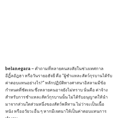
belanegara –
คำถามที่หลายคนสงสัยในช่วงเทศกาล
อีฎิ้ลอัฎฮา หรือวันรายอฮัจยี คือ "ผู้ชำแหละสัตว์กุรบานได้รับ
ค่าตอบแทนอย่างไร?" หลักปฏิบัติทางศาสนาอิสลามมีข้อ
กำหนดที่ชัดเจน ซึ่งหลายคนอาจยังไม่ทราบ นั่นคือ ค่าจ้าง
สำหรับการชำแหละสัตว์กุรบานนั้น ไม่ได้รับอนุญาตให้นำ
มาจากส่วนใดส่วนหนึ่งของสัตว์พลีทาน ไม่ว่าจะเป็นเนื้อ
หนัง หรืออวัยวะอื่น ๆ หากมีเจตนาให้เป็นค่าตอบแทนการ