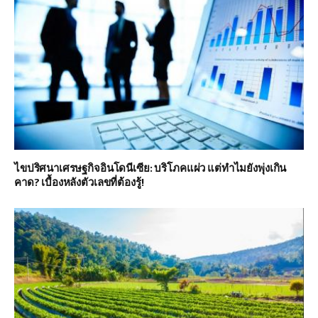
ไขปริศนาเศรษฐกิจอินโดนีเซีย: บริโภคแผ่ว แต่ทำไมยังพุ่งเกิน
คาด? เบื้องหลังตัวเลขที่ต้องรู้!