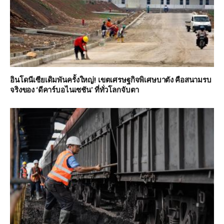
อินโดนีเซียเดิมพันครั้งใหญ่! เขตเศรษฐกิจพิเศษบาตัง คือสนามรบ
จริงของ ‘ดีคาร์บอไนเซชัน’ ที่ทั่วโลกจับตา