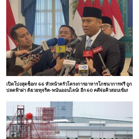
เปิดโปงสุดช็อก! 66 หัวหน้าครัวโครงการอาหารโภชนาการฟรี ถูก
ปลดฟ้าผ่า สังเวยทุจริต-พนันออนไลน์! อีก 60 คดีจ่อคิวสอบเข้ม!