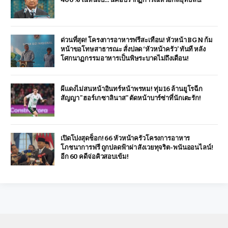
ด่วนที่สุด! โครงการอาหารฟรีสะเทือน! หัวหน้า BGN ก้ม
หน้าขอโทษสาธารณะ สั่งปลด ‘หัวหน้าครัว’ ทันที หลัง
โศกนาฏกรรมอาหารเป็นพิษระบาดไม่ถึงเดือน!
ผีแดงไม่สนหน้าอินทร์หน้าพรหม! ทุ่ม 16 ล้านยูโรฉีก
สัญญา "ฮอร์เก ซาลินาส" ตัดหน้าบาร์ซ่าที่นักเตะรัก!
เปิดโปงสุดช็อก! 66 หัวหน้าครัวโครงการอาหาร
โภชนาการฟรี ถูกปลดฟ้าผ่า สังเวยทุจริต-พนันออนไลน์!
อีก 60 คดีจ่อคิวสอบเข้ม!