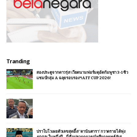
Tranding
สองประตูจากดาวรุ่ง! เวียดนามฟอร์มดุอัดกัมพูชา 3-1 ซิว
แชมป์กลุ่ม A ฉลุยรอบรองฯ AFF CUP 2026!
ปราโบโวเผยตัวเลขสุดอึ้ง! ‘ดานันตารา’ กวาดรายได้พุ่ง
400% ในหนึ่งปี… นี่คือปรากฏการณ์หรือกลยุทธ์ลับ?