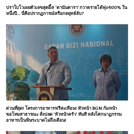
ปราโบโวเผยตัวเลขสุดอึ้ง! ‘ดานันตารา’ กวาดรายได้พุ่ง 400% ใน
หนึ่งปี… นี่คือปรากฏการณ์หรือกลยุทธ์ลับ?
ด่วนที่สุด! โครงการอาหารฟรีสะเทือน! หัวหน้า BGN ก้มหน้า
ขอโทษสาธารณะ สั่งปลด ‘หัวหน้าครัว’ ทันที หลังโศกนาฏกรรม
อาหารเป็นพิษระบาดไม่ถึงเดือน!