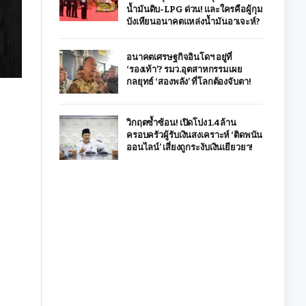
น้ำมันดิบ-LPG ด่วน! และใครคือผู้กุม
บังเหียนอนาคตแหล่งน้ำมันอาเจะห์?
อนาคตเศรษฐกิจอินโดฯ อยู่ที่
‘รองเท้า’? รมว.อุตสาหกรรมเผย
กลยุทธ์ ‘สองพลัง’ ที่โลกต้องจับตา!
วิกฤตซ้ำซ้อน! เปิดโปง 1.4 ล้าน
ครอบครัวผู้รับเงินสงเคราะห์ ‘ติดพนัน
ออนไลน์’ เสี่ยงถูกระงับเงินเยียวยา!