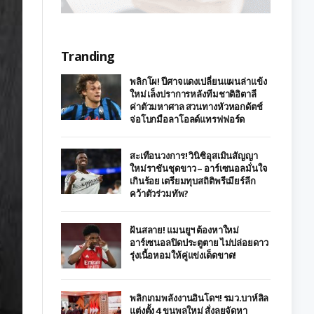
Tranding
พลิกโผ! ปีศาจแดงเปลี่ยนแผนล่าแข้ง
ใหม่ เล็งปราการหลังทีมชาติอิตาลี
ค่าตัวมหาศาล สวนทางหัวหอกดัตช์
จ่อโบกมือลาโอลด์แทรฟฟอร์ด
สะเทือนวงการ! วินิซิอุสเมินสัญญา
ใหม่ราชันชุดขาว – อาร์เซนอลมั่นใจ
เกินร้อย เตรียมทุบสถิติพรีเมียร์ลีก
คว้าตัวร่วมทัพ?
ฝันสลาย! แมนยูฯ ต้องหาใหม่
อาร์เซนอลปิดประตูตาย ไม่ปล่อยดาว
รุ่งเนื้อหอมให้คู่แข่งเด็ดขาด!
พลิกเกมพลังงานอินโดฯ! รมว.บาห์ลิล
แต่งตั้ง 4 ขุนพลใหม่ สั่งลุยจัดหา