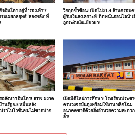
อินโดฯ อยู่ที่ ‘รองเท้า’?
วิกฤตซ้ำซ้อน! เปิดโปง 1.4 ล้านครอบคร
มเผยกลยุทธ์ ‘สองพลัง’ ที่
ผู้รับเงินสงเคราะห์ ‘ติดพนันออนไลน์’ เส
!
ถูกระงับเงินเยียวยา!
รอสังหาฯ อินโดฯ! BTN ผงาด
เปิดมิติใหม่การศึกษา! โรงเรียนประช
้านรัฐ 5.5 หมื่นหลัง
ครบวงจรบันดุงพร้อมใช้งาน พลิกโฉม
ีปราโบโวชื่นชมไม่ขาดปาก
อนาคตชาติด้วยสิ่งอำนวยความสะดวก
ล้ำ!