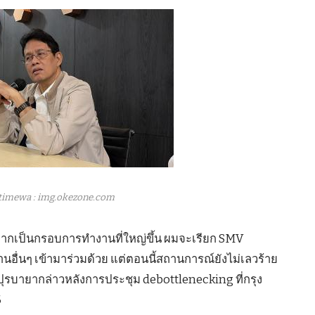
timewa : img.okezone.com
น หากเป็นกรอบการทำงานที่ใหญ่ขึ้น ผมจะเรียก SMV
อื่นๆ เข้ามาร่วมด้วย แต่ตอนนี้สถานการณ์ยังไม่เลวร้าย
ายปุรบายากล่าวหลังการประชุม debottlenecking ที่กรุง
6