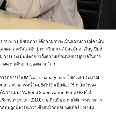
ายปุรบายา ยูดี ซาเดวา ได้ออกมาประเมินสถานการณ์ค่าเงิน
ุสมผลและยังไม่เข้าสู่ภาวะวิกฤต แม้ปัจจุบันค่าเงินรูเปียห์
็ตาม การประเมินนี้ตอกย้ำถึงความเชื่อมั่นของรัฐบาลในการ
มกลางความผันผวนของตลาดโลก
บริหารจัดการเงินสด (cash management) ของงบประมาณ
องตลาดตราสารหนี้ โดยยังไม่จำเป็นต้องใช้กำลังสำรอง
ติมว่า แผนงาน Bond Stabilization Fund (BSF) ที่
ริการสาธารณะ (BLU) รวมถึงบริษัทภายใต้กระทรวงการ
ทุนถูกพิจารณาว่าเข้าขั้นวิกฤตอย่างแท้จริงเท่านั้น