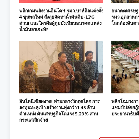
พลิกเกมพลังงานอินโดฯ! รมว.บาห์ลิลแต่งตั้ง
อนาคตเศรษฐกิจ
4 ขุนพลใหม่ สั่งลุยจัดหาน้ำมันดิบ-LPG
รมว.อุตสาหกรร
ด่วน! และใครคือผู้กุมบังเหียนอนาคตแหล่ง
โลกต้องจับตา
น้ำมันอาเจะห์?
อินโดนีเซียผงาด! ท่ามกลางวิกฤตโลก การ
พลิกโฉมวงกา
ลงทุนทะลุเป้า สร้างงานพุ่งกว่า 1.45 ล้าน
แชมป์ปล่อยกู้บ
ตำแหน่ง ดันเศรษฐกิจโตแรง 5.29% สวน
ประธานาธิบด
กระแสเลิกจ้าง!