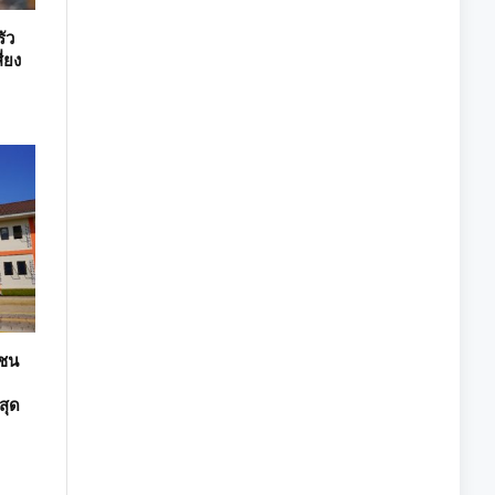
ัว
ี่ยง
าชน
สุด