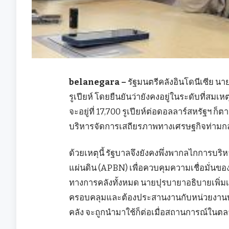
belanegara –
รัฐมนตรีคลังอินโดนีเซีย น
รูเปียห์ โดยยืนยันว่ายังคงอยู่ในระดับที่สมเหต
จะอยู่ที่ 17,700 รูเปียห์ต่อดอลลาร์สหรัฐฯ ก
บริหารจัดการเสถียรภาพทางเศรษฐกิจท่า
ด้วยเหตุนี้ รัฐบาลจึงยังคงพึ่งพากลไกการ
แผ่นดิน (APBN) เพื่อควบคุมความเชื่อมั่นข
ทางการคลังทั้งหมด นายปุรบายาอธิบายเพิ่มเ
ครอบคลุมและต้องประสานงานกับหน่วยงานบ
คลัง จะถูกนำมาใช้ก็ต่อเมื่อสถานการณ์ในตลาด