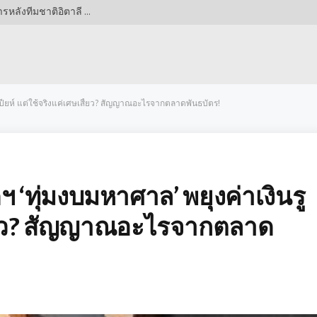
พลิกโผ! ปีศาจแดงเปลี่ยนแผนล่าแข้งใหม่ เล็งปราการหลังทีมชาติอิตาลี ค่าตัวมหาศาล สวนทางหัวหอกดัตช์จ่อโบกมือลาโอลด์แทรฟฟอร์ด
รูเปียห์ แต่ใช้จริงแค่เศษเสี้ยว? สัญญาณอะไรจากตลาดพันธบัตร!
ดฯ ‘ทุ่มงบมหาศาล’ พยุงค่าเงินรู
เสี้ยว? สัญญาณอะไรจากตลาด