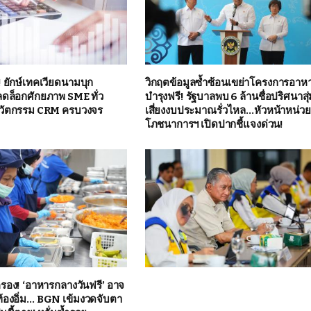
! ยักษ์เทคเวียดนามบุก
วิกฤตข้อมูลซ้ำซ้อนเขย่าโครงการอาห
ลดล็อกศักยภาพ SME ทั่ว
บำรุงฟรี! รัฐบาลพบ 6 ล้านชื่อปริศนาสุ
วัตกรรม CRM ครบวงจร
เสี่ยงงบประมาณรั่วไหล…หัวหน้าหน่ว
โภชนาการฯ เปิดปากชี้แจงด่วน!
ครอง! ‘อาหารกลางวันฟรี’ อาจ
องท้องอิ่ม… BGN เข้มงวดจับตา