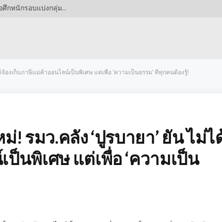
แฟนผีเตรียมใจ! แมนยูในโถ 2 ชปล. 2026/27 ส่อเจอศึกหนักรอบแบ่งกลุ่ม ขณะอาร์เซนอลผงาดขึ้นโถ 1
้จ้องเก็บภาษีแม่ค้าออนไลน์เป็นพิเศษ แต่เพื่อ ‘ความเป็นธรรม’ ที่ทุกคนต้องรู้!
่! รมว.คลัง ‘ปูรบายา’ ยัน ไม่ได
เป็นพิเศษ แต่เพื่อ ‘ความเป็น