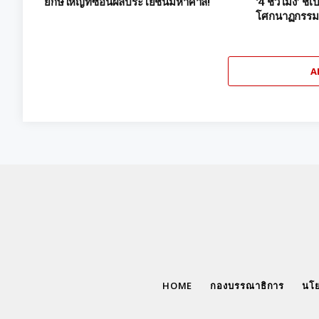
ยักษ์ใหญ่ที่ซ่อนผลประโยชน์มหาศาล!
‘4 ชั่วโมง’ ชี้
โศกนาฏกรรมอ
A
HOME
กองบรรณาธิการ
นโย