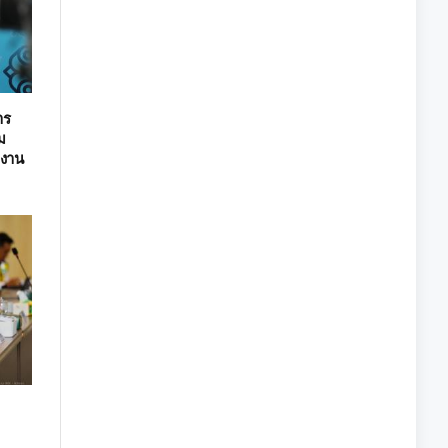
าร
่ม
ยงาน