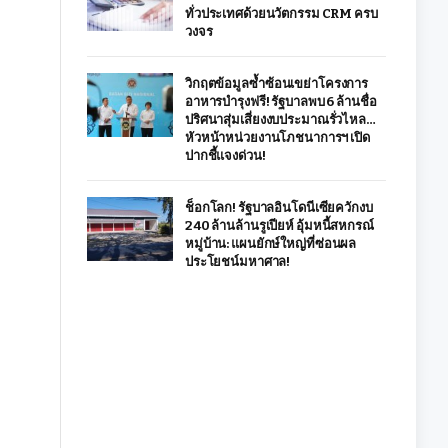
ทั่วประเทศด้วยนวัตกรรม CRM ครบ
วงจร
วิกฤตข้อมูลซ้ำซ้อนเขย่าโครงการ
อาหารบำรุงฟรี! รัฐบาลพบ 6 ล้านชื่อ
ปริศนาสุ่มเสี่ยงงบประมาณรั่วไหล…
หัวหน้าหน่วยงานโภชนาการฯ เปิด
ปากชี้แจงด่วน!
ช็อกโลก! รัฐบาลอินโดนีเซียควักงบ
240 ล้านล้านรูเปียห์ อุ้มหนี้สหกรณ์
หมู่บ้าน: แผนยักษ์ใหญ่ที่ซ่อนผล
ประโยชน์มหาศาล!