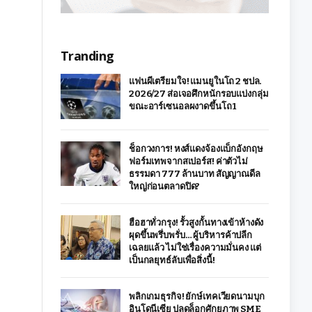
Tranding
แฟนผีเตรียมใจ! แมนยูในโถ 2 ชปล.
2026/27 ส่อเจอศึกหนักรอบแบ่งกลุ่ม
ขณะอาร์เซนอลผงาดขึ้นโถ 1
ช็อกวงการ! หงส์แดงจ้องแบ็กอังกฤษ
ฟอร์มเทพจากสเปอร์ส! ค่าตัวไม่
ธรรมดา 777 ล้านบาท สัญญาณดีล
ใหญ่ก่อนตลาดปิด?
ฮือฮาทั่วกรุง! รั้วสูงกั้นทางเข้าห้างดัง
ผุดขึ้นพรึ่บพรั่บ… ผู้บริหารค้าปลีก
เฉลยแล้ว ไม่ใช่เรื่องความมั่นคง แต่
เป็นกลยุทธ์ลับเพื่อสิ่งนี้!
พลิกเกมธุรกิจ! ยักษ์เทคเวียดนามบุก
อินโดนีเซีย ปลดล็อกศักยภาพ SME