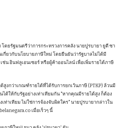
 โดยรัฐมนตรีว่าการกระทรวงการคลัง นายปูรบายา ยูดี ซา
ี่ยวกับนโยบายภาษีใหม่ โดยยืนยันว่ารัฐบาลไม่ได้มี
เช่น อินฟลูเอนเซอร์ หรือผู้ค้าออนไลน์ เพื่อเพิ่มรายได้ภาษี
ด้สูงกว่าเกณฑ์รายได้ที่ได้รับการยกเว้นภาษี (PTKP) ล้วนมี
้ให้กับรัฐอย่างเท่าเทียมกัน "หากคุณมีรายได้สูง ก็ต้อง
่างเท่าเทียม ไม่ใช่การจ้องจับผิดใคร" นายปูรบายากล่าวใน
lanegara.co เมื่อเร็วๆ นี้