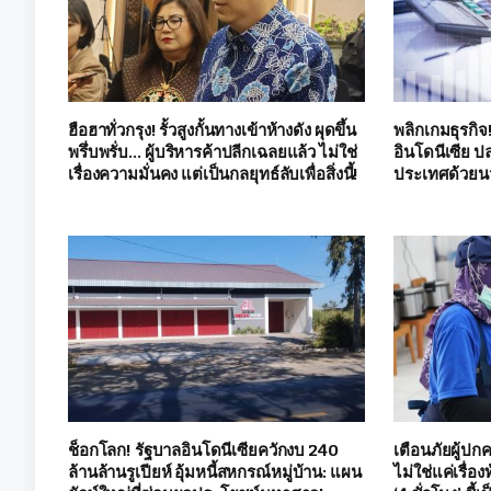
ฮือฮาทั่วกรุง! รั้วสูงกั้นทางเข้าห้างดัง ผุดขึ้น
พลิกเกมธุรกิจ
พรึ่บพรั่บ… ผู้บริหารค้าปลีกเฉลยแล้ว ไม่ใช่
อินโดนีเซีย ป
เรื่องความมั่นคง แต่เป็นกลยุทธ์ลับเพื่อสิ่งนี้!
ประเทศด้วยน
ช็อกโลก! รัฐบาลอินโดนีเซียควักงบ 240
เตือนภัยผู้ปก
ล้านล้านรูเปียห์ อุ้มหนี้สหกรณ์หมู่บ้าน: แผน
ไม่ใช่แค่เรื่