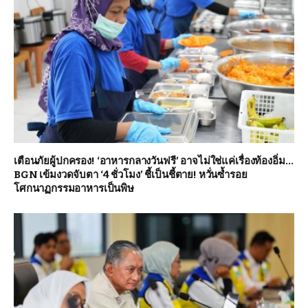
เตือนภัยผู้ปกครอง! ‘อาหารกลางวันฟรี’ อาจไม่ใช่แค่เรื่องท้องอิ่ม…
BGN เข้มงวดจับตา ‘4 ชั่วโมง’ ชี้เป็นชี้ตาย! หวั่นซ้ำรอย
โศกนาฏกรรมอาหารเป็นพิษ