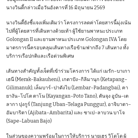
นางวินดี้กล่าวเมื่อวันอังคารที่ 16 มิถุนายน 2569
นางวินดี้ยังชี้แจงเพิ่มเติมว่า โครงการลดค่าโดยสารนี้มุ่งเน้น
ไปที่ผู้โดยสารที่เดินทางด้วยเท้า ผู้ใช้ยานพาหนะประเภท
Golongan II และยานพาหนะประเภท Golongan IVA โดย
มาตรการนี้ครอบคลุมเส้นทางเรือข้ามฟากถึง 7 เส้นทาง ทั้ง
บริการเรือปกติและเรือด่วนพิเศษ
เส้นทางสำคัญทั้งเจ็ดที่เข้าร่วมโครงการ ได้แก่ เมรัก–บาเกา
เฮนี (Merak–Bakauheni), เกตาปัง–กิลิมานุก (Ketapang–
Gilimanuk), เล็มบาร์–ปาดังไบ (Lembar–Padangbai), คา
ยางัน–โปโต ตาโน (Kayangan–Poto Tano), ตันจุง อูบัน–เต
ลากา ปุงกูร์ (Tanjung Uban–Telaga Punggur), อาจิบาตา–
อัมบาริตา (Ajibata–Ambarita) และ ซาเป–ลาบวน บาโจ
(Sape–Labuan Bajo)
ในส่วนของความพร้อมในการให้บริการ นายเฮรู วิโดโด ผู้