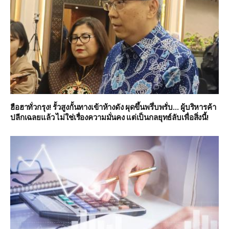
ฮือฮาทั่วกรุง! รั้วสูงกั้นทางเข้าห้างดัง ผุดขึ้นพรึ่บพรั่บ… ผู้บริหารค้า
ปลีกเฉลยแล้ว ไม่ใช่เรื่องความมั่นคง แต่เป็นกลยุทธ์ลับเพื่อสิ่งนี้!