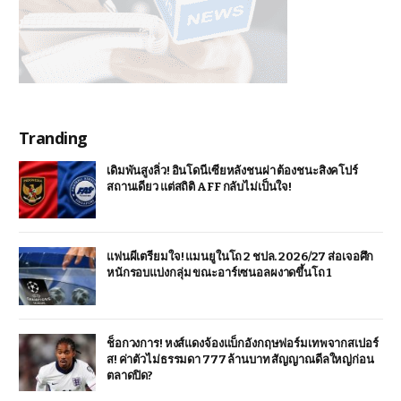
Tranding
เดิมพันสูงลิ่ว! อินโดนีเซียหลังชนฝา ต้องชนะสิงคโปร์
สถานเดียว แต่สถิติ AFF กลับไม่เป็นใจ!
แฟนผีเตรียมใจ! แมนยูในโถ 2 ชปล. 2026/27 ส่อเจอศึก
หนักรอบแบ่งกลุ่ม ขณะอาร์เซนอลผงาดขึ้นโถ 1
ช็อกวงการ! หงส์แดงจ้องแบ็กอังกฤษฟอร์มเทพจากสเปอร์
ส! ค่าตัวไม่ธรรมดา 777 ล้านบาท สัญญาณดีลใหญ่ก่อน
ตลาดปิด?