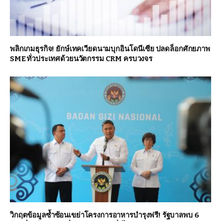
พลิกเกมธุรกิจ! ยักษ์เทคเวียดนามบุกอินโดนีเซีย ปลดล็อกศักยภาพ
SME ทั่วประเทศด้วยนวัตกรรม CRM ครบวงจร
วิกฤตข้อมูลซ้ำซ้อนเขย่าโครงการอาหารบำรุงฟรี! รัฐบาลพบ 6