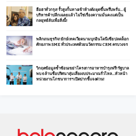
ฮือฮาทั่วกรุง! รั้วสูงกั้นทางเข้าห้างดัง ผุดขึ้นพรึ่บพรั่บ… ผู้
บริหารค้าปลีกเฉลยแล้ว ไม่ใช่เรื่องความมั่นคง แต่เป็น
กลยุทธ์ลับเพื่อสิ่งนี้!
พลิกเกมธุรกิจ! ยักษ์เทคเวียดนามบุกอินโดนีเซีย ปลดล็อก
ศักยภาพ SME ทั่วประเทศด้วยนวัตกรรม CRM ครบวงจร
วิกฤตข้อมูลซ้ำซ้อนเขย่าโครงการอาหารบำรุงฟรี! รัฐบาล
พบ 6 ล้านชื่อปริศนาสุ่มเสี่ยงงบประมาณรั่วไหล…หัวหน้า
หน่วยงานโภชนาการฯ เปิดปากชี้แจงด่วน!