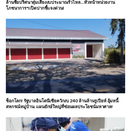
ล้านชื่อปริศนาสุ่มเสี่ยงงบประมาณรั่วไหล…หัวหน้าหน่วยงาน
โภชนาการฯ เปิดปากชี้แจงด่วน!
ช็อกโลก! รัฐบาลอินโดนีเซียควักงบ 240 ล้านล้านรูเปียห์ อุ้มหนี้
สหกรณ์หมู่บ้าน: แผนยักษ์ใหญ่ที่ซ่อนผลประโยชน์มหาศาล!