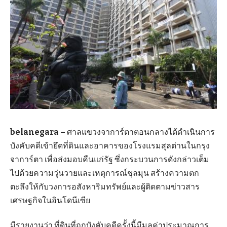
belanegara –
ศาลแขวงจาการ์ตาตอนกลางได้ดำเนินการ
บังคับคดีเข้ายึดที่ดินและอาคารของโรงแรมสุลต่านในกรุง
จาการ์ตา เพื่อส่งมอบคืนแก่รัฐ ซึ่งกระบวนการดังกล่าวเต็ม
ไปด้วยความวุ่นวายและเหตุการณ์ชุลมุน สร้างความตก
ตะลึงให้กับวงการอสังหาริมทรัพย์และผู้ติดตามข่าวสาร
เศรษฐกิจในอินโดนีเซีย
มีรายงานว่า ที่ดินที่ถูกบังคับคดีครั้งนี้มีมูลค่าประมาณการ