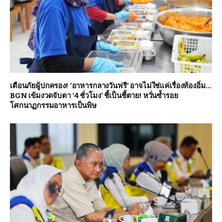
เตือนภัยผู้ปกครอง! ‘อาหารกลางวันฟรี’ อาจไม่ใช่แค่เรื่องท้องอิ่ม…
BGN เข้มงวดจับตา ‘4 ชั่วโมง’ ชี้เป็นชี้ตาย! หวั่นซ้ำรอย
โศกนาฏกรรมอาหารเป็นพิษ