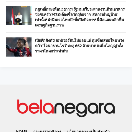
กฎเหล็กสะเทือนวงการ! รัฐมนตรีประสานงานด้านอาหาร
บังคับครัว MBG ต้องซื้อวัตถุดิบจาก ‘สหกรณ์หมู่บ้าน’
เท่านั้น! ฝ่าฝืนเจอโทษถึงขั้นปิดกิจการ! นี่คือแผนพลิกฟื้น
เศรษฐกิจฐานราก?
เปิดศึกชิงตัว! เอฟเวอร์ตันไม่ยอมแพ้ ทุ่มข้อเสนอใหม่หวัง
คว้า ‘โจนาธาน โรว์’ ทะลุ 662 ล้านบาท แต่โบโลญญ่าตั้ง
ราคาโหดกว่าเท่าตัว!
HOME
กองบรรณาธิการ
นโยบายความเป็นส่วนตัว