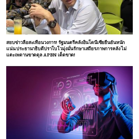
สยบข่าวลือสะเทือนวงการ! รัฐมนตรีคลังอินโดนีเซียยืนยันหนัก
แน่น ประธานาธิบดีปราโบโวมุ่งมั่นรักษาเสถียรภาพการคลัง ไม่
แตะเพดานขาดดุล APBN เด็ดขาด!