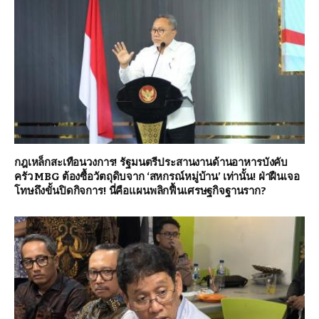
กฎเหล็กสะเทือนวงการ! รัฐมนตรีประสานงานด้านอาหารบังคับ
ครัว MBG ต้องซื้อวัตถุดิบจาก ‘สหกรณ์หมู่บ้าน’ เท่านั้น! ฝ่าฝืนเจอ
โทษถึงขั้นปิดกิจการ! นี่คือแผนพลิกฟื้นเศรษฐกิจฐานราก?