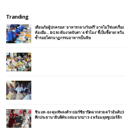
Tranding
เตือนภัยผู้ปกครอง! ‘อาหารกลางวันฟรี’ อาจไม่ใช่แค่เรื่อง
ท้องอิ่ม… BGN เข้มงวดจับตา ‘4 ชั่วโมง’ ชี้เป็นชี้ตาย! หวั่น
ซ้ำรอยโศกนาฏกรรมอาหารเป็นพิษ
ชิน แท-ยง คุมทัพลงตัว! เปอร์ซิยาปิดฉากสวย คว้าอันดับ 3
ศึกประธานาธิบดีคัพ ถล่มอาเรม่า 3-1 พร้อมลุยซูเปอร์ลีก