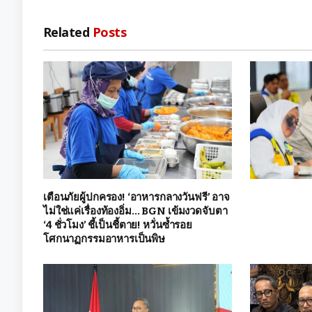
Related
Posts
เตือนภัยผู้ปกครอง! ‘อาหารกลางวันฟรี’ อาจ
ไม่ใช่แค่เรื่องท้องอิ่ม… BGN เข้มงวดจับตา
‘4 ชั่วโมง’ ชี้เป็นชี้ตาย! หวั่นซ้ำรอย
โศกนาฏกรรมอาหารเป็นพิษ