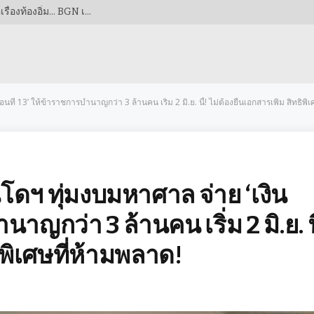
เตือนภัยผู้ปกครอง! ‘อาหารกลางวันฟรี’ อาจไม่ใช่แค่เรื่องท้องอิ่ม… BGN เข้มงวดจับตา ‘4 ชั่วโมง’ ชี้เป็นชี้ตาย! หวั่นซ้ำรอยโศกนาฏกรรมอาหารเป็นพิษ
นที่ 13’ ให้ข้าราชการบำนาญกว่า 3 ล้านคน เริ่ม 2 มิ.ย. นี้! ไม่ต้องยื่นเอกสารเพิ่ม สิทธิพิ
นโดฯ ทุ่มงบมหาศาล จ่าย ‘เงิน
นาญกว่า 3 ล้านคน เริ่ม 2 มิ.ย. นี
ธิพิเศษที่ห้ามพลาด!