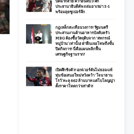
ปิดฉากสวย คว้าอันดับ 3 ศึก
ประธานาธิบดีคัพ ถล่มอาเรม่า 3-1
พร้อมลุยซูเปอร์ลีก
กฎเหล็กสะเทือนวงการ! รัฐมนตรี
ประสานงานด้านอาหารบังคับครัว
MBG ต้องซื้อวัตถุดิบจาก ‘สหกรณ์
หมู่บ้าน’ เท่านั้น! ฝ่าฝืนเจอโทษถึงขั้น
ปิดกิจการ! นี่คือแผนพลิกฟื้น
เศรษฐกิจฐานราก?
เปิดศึกชิงตัว! เอฟเวอร์ตันไม่ยอมแพ้
ทุ่มข้อเสนอใหม่หวังคว้า ‘โจนาธาน
โรว์’ ทะลุ 662 ล้านบาท แต่โบโลญญ่า
ตั้งราคาโหดกว่าเท่าตัว!