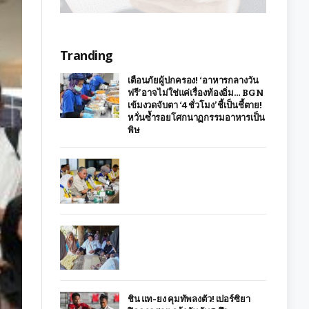
Tranding
เตือนภัยผู้ปกครอง! ‘อาหารกลางวัน
ฟรี’ อาจไม่ใช่แค่เรื่องท้องอิ่ม… BGN
เข้มงวดจับตา ‘4 ชั่วโมง’ ชี้เป็นชี้ตาย!
หวั่นซ้ำรอยโศกนาฏกรรมอาหารเป็น
พิษ
ชิน แท-ยง คุมทัพลงตัว! เปอร์ซิยา