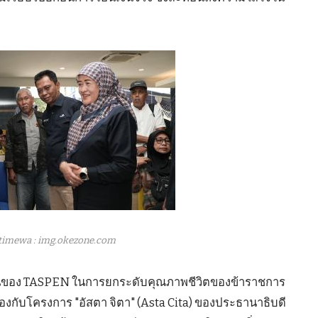
timewa : img.okezone.com
ุ่งมั่นของ TASPEN ในการยกระดับคุณภาพชีวิตของข้าราชการ
องกับโครงการ "อัสตา จิตา" (Asta Cita) ของประธานาธิบดี