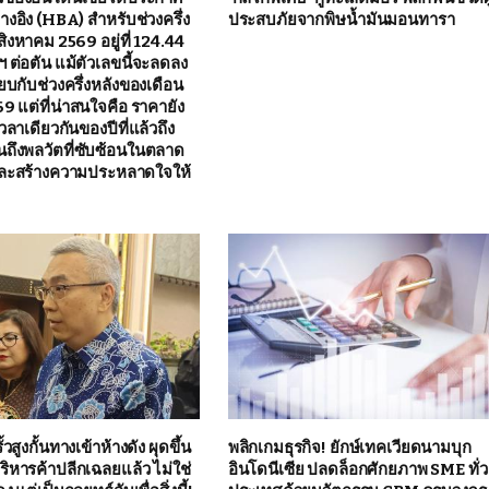
างอิง (HBA) สำหรับช่วงครึ่ง
ประสบภัยจากพิษน้ำมันมอนทารา
งหาคม 2569 อยู่ที่ 124.44
 ต่อตัน แม้ตัวเลขนี้จะลดลง
ียบกับช่วงครึ่งหลังของเดือน
 แต่ที่น่าสนใจคือ ราคายัง
วลาเดียวกันของปีที่แล้วถึง
นถึงพลวัตที่ซับซ้อนในตลาด
ละสร้างความประหลาดใจให้
ั้วสูงกั้นทางเข้าห้างดัง ผุดขึ้น
พลิกเกมธุรกิจ! ยักษ์เทคเวียดนามบุก
้บริหารค้าปลีกเฉลยแล้ว ไม่ใช่
อินโดนีเซีย ปลดล็อกศักยภาพ SME ทั่ว