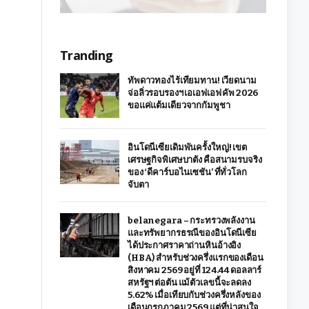
Tranding
ทัพดาวทองไร้เทียมทาน! เวียดนาม
จ่อลิ่วรอบรองฯ เอเอฟเอฟ คัพ 2026
ขอแค่แต้มเดียวจากกัมพูชา
อินโดนีเซียเดิมพันครั้งใหญ่! เขต
เศรษฐกิจพิเศษบาตัง คือสนามรบจริง
ของ ‘ดีคาร์บอไนเซชัน’ ที่ทั่วโลก
จับตา
belanegara – กระทรวงพลังงาน
และทรัพยากรธรณีของอินโดนีเซีย
ได้ประกาศราคาถ่านหินอ้างอิง
(HBA) สำหรับช่วงครึ่งแรกของเดือน
สิงหาคม 2569 อยู่ที่ 124.44 ดอลลาร์
สหรัฐฯ ต่อตัน แม้ตัวเลขนี้จะลดลง
5.62% เมื่อเทียบกับช่วงครึ่งหลังของ
เดือนกรกฎาคม 2569 แต่ที่น่าสนใจ