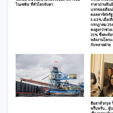
ไนเซชัน’ ที่ทั่วโลกจับตา
ราคาถ่านหินอ้
แรกของเดือนสิ
ดอลลาร์สหรัฐฯ
5.62% เมื่อเท
กรกฎาคม 2569
คงสูงกว่าช่วงเ
21% ซึ่งสะท้อ
พลังงานโลกแ
กับหลายฝ่าย
ฮือฮาทั่วกรุง! ร
พรึ่บพรั่บ… ผู