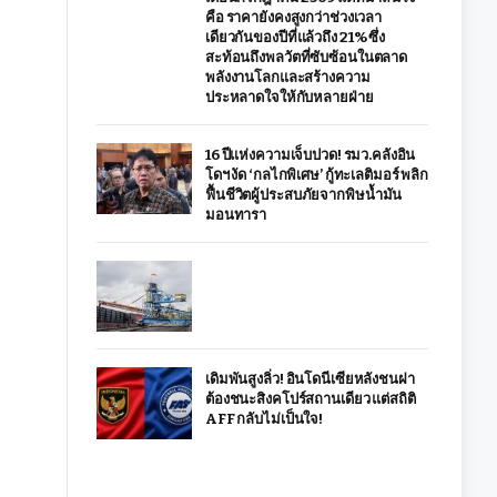
คือ ราคายังคงสูงกว่าช่วงเวลา
เดียวกันของปีที่แล้วถึง 21% ซึ่ง
สะท้อนถึงพลวัตที่ซับซ้อนในตลาด
พลังงานโลกและสร้างความ
ประหลาดใจให้กับหลายฝ่าย
16 ปีแห่งความเจ็บปวด! รมว.คลังอิน
โดฯ งัด ‘กลไกพิเศษ’ กู้ทะเลติมอร์ พลิก
ฟื้นชีวิตผู้ประสบภัยจากพิษน้ำมัน
มอนทารา
เดิมพันสูงลิ่ว! อินโดนีเซียหลังชนฝา
ต้องชนะสิงคโปร์สถานเดียว แต่สถิติ
AFF กลับไม่เป็นใจ!