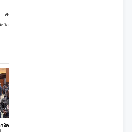
Link
Website
พลวัต
ฯ งัด
้