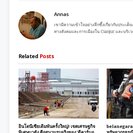
Annas
เขามีความเข้าใจอย่างลึกซึ้งเกี่ยวกับประเด็
ทางสังคมและการเมืองใน Cianjur และบริเวณ
Related
Posts
อินโดนีเซียเดิมพันครั้งใหญ่! เขตเศรษฐกิจ
belanegara 
พิเศษบาตัง คือสนามรบจริงของ ‘ดีคาร์บอ
ทรัพยากรธรณี