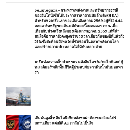
belanegara – กระทรวงพลังงานและทรัพยากรธรณี
ของอินโดนีเซียได้ประกาศราคาถ่านหินอ้างอิง (HBA)
สำหรับช่วงครึ่งแรกของเดือนสิงหาคม 2569 อยู่ที่ 124.44
ดอลลาร์สหรัฐฯ ต่อตัน แม้ตัวเลขนี้จะลดลง 5.62% เมื่อ
เทียบกับช่วงครึ่งหลังของเดือนกรกฎาคม 2569 แต่ที่น่า
สนใจคือ ราคายังคงสูงกว่าช่วงเวลาเดียวกันของปีที่แล้วถึง
21% ซึ่งสะท้อนถึงพลวัตที่ซับซ้อนในตลาดพลังงานโลก
และสร้างความประหลาดใจให้กับหลายฝ่าย
16 ปีแห่งความเจ็บปวด! รมว.คลังอินโดฯ งัด ‘กลไกพิเศษ’ กู้
ทะเลติมอร์ พลิกฟื้นชีวิตผู้ประสบภัยจากพิษน้ำมันมอนทา
รา
เดิมพันสูงลิ่ว! อินโดนีเซียหลังชนฝา ต้องชนะสิงคโปร์
สถานเดียว แต่สถิติ AFF กลับไม่เป็นใจ!