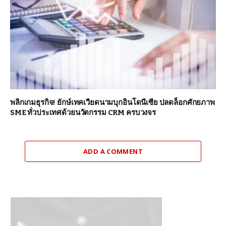
พลิกเกมธุรกิจ! ยักษ์เทคเวียดนามบุกอินโดนีเซีย ปลดล็อกศักยภาพ
SME ทั่วประเทศด้วยนวัตกรรม CRM ครบวงจร
ADD A COMMENT