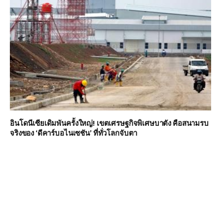
อินโดนีเซียเดิมพันครั้งใหญ่! เขตเศรษฐกิจพิเศษบาตัง คือสนามรบ
จริงของ ‘ดีคาร์บอไนเซชัน’ ที่ทั่วโลกจับตา