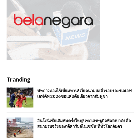
Tranding
ทัพดาวทองไร้เทียมทาน! เวียดนามจ่อลิ่วรอบรองฯ เอเอฟ
เอฟ คัพ 2026 ขอแค่แต้มเดียวจากกัมพูชา
อินโดนีเซียเดิมพันครั้งใหญ่! เขตเศรษฐกิจพิเศษบาตัง คือ
สนามรบจริงของ ‘ดีคาร์บอไนเซชัน’ ที่ทั่วโลกจับตา