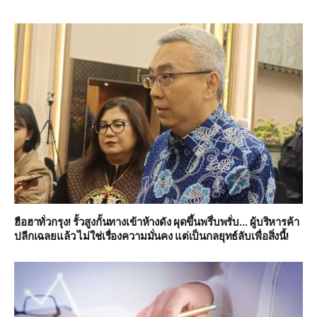
ฮือฮาทั่วกรุง! รั้วสูงกั้นทางเข้าห้างดัง ผุดขึ้นพรึ่บพรั่บ… ผู้บริหารค้า
ปลีกเฉลยแล้ว ไม่ใช่เรื่องความมั่นคง แต่เป็นกลยุทธ์ลับเพื่อสิ่งนี้!