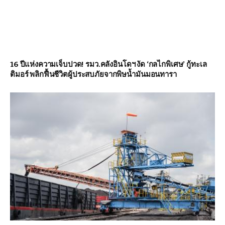
16 ปีแห่งความเจ็บปวด! รมว.คลังอินโดฯ งัด ‘กลไกพิเศษ’ กู้ทะเล
ติมอร์ พลิกฟื้นชีวิตผู้ประสบภัยจากพิษน้ำมันมอนทารา