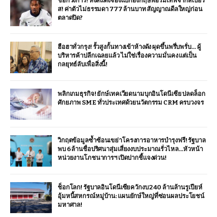
ช็อกวงการ! หงส์แดงจ้องแบ็กอังกฤษฟอร์มเทพจากสเปอร์
ส! ค่าตัวไม่ธรรมดา 777 ล้านบาท สัญญาณดีลใหญ่ก่อน
ตลาดปิด?
ฮือฮาทั่วกรุง! รั้วสูงกั้นทางเข้าห้างดัง ผุดขึ้นพรึ่บพรั่บ… ผู้
บริหารค้าปลีกเฉลยแล้ว ไม่ใช่เรื่องความมั่นคง แต่เป็น
กลยุทธ์ลับเพื่อสิ่งนี้!
พลิกเกมธุรกิจ! ยักษ์เทคเวียดนามบุกอินโดนีเซีย ปลดล็อก
ศักยภาพ SME ทั่วประเทศด้วยนวัตกรรม CRM ครบวงจร
วิกฤตข้อมูลซ้ำซ้อนเขย่าโครงการอาหารบำรุงฟรี! รัฐบาล
พบ 6 ล้านชื่อปริศนาสุ่มเสี่ยงงบประมาณรั่วไหล…หัวหน้า
หน่วยงานโภชนาการฯ เปิดปากชี้แจงด่วน!
ช็อกโลก! รัฐบาลอินโดนีเซียควักงบ 240 ล้านล้านรูเปียห์
อุ้มหนี้สหกรณ์หมู่บ้าน: แผนยักษ์ใหญ่ที่ซ่อนผลประโยชน์
มหาศาล!