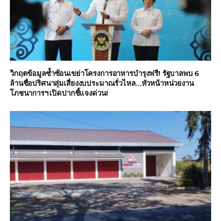
วิกฤตข้อมูลซ้ำซ้อนเขย่าโครงการอาหารบำรุงฟรี! รัฐบาลพบ 6
ล้านชื่อปริศนาสุ่มเสี่ยงงบประมาณรั่วไหล…หัวหน้าหน่วยงาน
โภชนาการฯ เปิดปากชี้แจงด่วน!