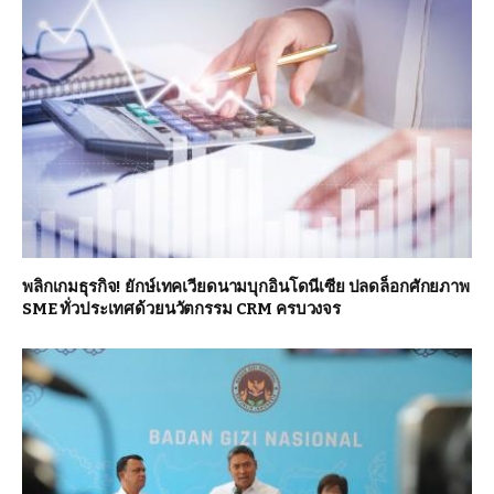
พลิกเกมธุรกิจ! ยักษ์เทคเวียดนามบุกอินโดนีเซีย ปลดล็อกศักยภาพ
SME ทั่วประเทศด้วยนวัตกรรม CRM ครบวงจร