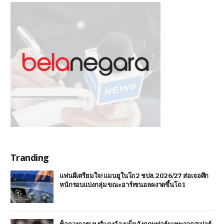
Tranding
แฟนผีเตรียมใจ! แมนยูในโถ 2 ชปล. 2026/27 ส่อเจอศึก
หนักรอบแบ่งกลุ่ม ขณะอาร์เซนอลผงาดขึ้นโถ 1