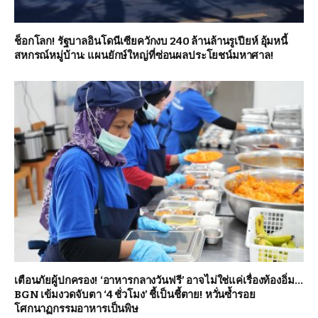
ช็อกโลก! รัฐบาลอินโดนีเซียควักงบ 240 ล้านล้านรูเปียห์ อุ้มหนี้
สหกรณ์หมู่บ้าน: แผนยักษ์ใหญ่ที่ซ่อนผลประโยชน์มหาศาล!
เตือนภัยผู้ปกครอง! ‘อาหารกลางวันฟรี’ อาจไม่ใช่แค่เรื่องท้องอิ่ม…
BGN เข้มงวดจับตา ‘4 ชั่วโมง’ ชี้เป็นชี้ตาย! หวั่นซ้ำรอย
โศกนาฏกรรมอาหารเป็นพิษ