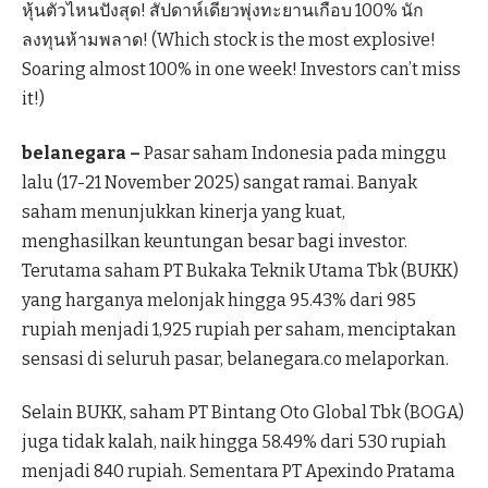
หุ้นตัวไหนปังสุด! สัปดาห์เดียวพุ่งทะยานเกือบ 100% นัก
ลงทุนห้ามพลาด! (Which stock is the most explosive!
Soaring almost 100% in one week! Investors can’t miss
it!)
belanegara –
Pasar saham Indonesia pada minggu
lalu (17-21 November 2025) sangat ramai. Banyak
saham menunjukkan kinerja yang kuat,
menghasilkan keuntungan besar bagi investor.
Terutama saham PT Bukaka Teknik Utama Tbk (BUKK)
yang harganya melonjak hingga 95.43% dari 985
rupiah menjadi 1,925 rupiah per saham, menciptakan
sensasi di seluruh pasar, belanegara.co melaporkan.
Selain BUKK, saham PT Bintang Oto Global Tbk (BOGA)
juga tidak kalah, naik hingga 58.49% dari 530 rupiah
menjadi 840 rupiah. Sementara PT Apexindo Pratama