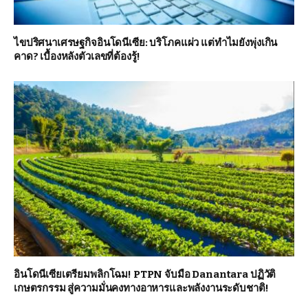
ไขปริศนาเศรษฐกิจอินโดนีเซีย: บริโภคแผ่ว แต่ทำไมยังพุ่งเกิน
คาด? เบื้องหลังตัวเลขที่ต้องรู้!
อินโดนีเซียเตรียมพลิกโฉม! PTPN จับมือ Danantara ปฏิวัติ
เกษตรกรรม สู่ความมั่นคงทางอาหารและพลังงานระดับชาติ!