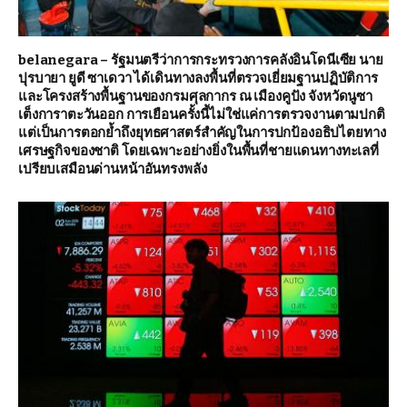
belanegara – รัฐมนตรีว่าการกระทรวงการคลังอินโดนีเซีย นาย
ปุรบายา ยูดี ซาเดวา ได้เดินทางลงพื้นที่ตรวจเยี่ยมฐานปฏิบัติการ
และโครงสร้างพื้นฐานของกรมศุลกากร ณ เมืองคูปัง จังหวัดนูซา
เต็งการาตะวันออก การเยือนครั้งนี้ไม่ใช่แค่การตรวจงานตามปกติ
แต่เป็นการตอกย้ำถึงยุทธศาสตร์สำคัญในการปกป้องอธิปไตยทาง
เศรษฐกิจของชาติ โดยเฉพาะอย่างยิ่งในพื้นที่ชายแดนทางทะเลที่
เปรียบเสมือนด่านหน้าอันทรงพลัง