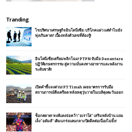
Tranding
ไขปริศนาเศรษฐกิจอินโดนีเซีย: บริโภคแผ่ว แต่ทำไมยัง
พุ่งเกินคาด? เบื้องหลังตัวเลขที่ต้องรู้!
อินโดนีเซียเตรียมพลิกโฉม! PTPN จับมือ Danantara
ปฏิวัติเกษตรกรรม สู่ความมั่นคงทางอาหารและพลังงาน
ระดับชาติ!
เปิดคำชี้แจงด่วน! PT Timah เผยมาตรการรับมือ
สถานการณ์ตึงเครียด หลังเหตุวุ่นวายในเบลิตุงตะวันออก
ช็อกตลาด! หงส์แดงจ่อคว้า "อเราโฮ" เสริมหลังบ้าน แถม
เล็ง "อดัมส์" เติมแกร่งแดนกลาง ปิดดีลต่อเนื่องไม่ยั้ง!