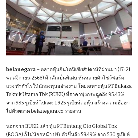
belanegara –
ตลาดหุ้นอินโดนีเซียสัปดาห์ที่ผ่านมา (17-21
พฤศจิกายน 2568) คึกคักเป็นพิเศษ หุ้นหลายตัวโชว์ฟอร์ม
แรง ทำกำไรให้นักลงทุนอย่างงาม โดยเฉพาะหุ้น PT Bukaka
Teknik Utama Tbk (BUKK) ที่ราคาพุ่งกระฉูดถึง 95.43%
จาก 985 รูเปียห์ ไปแตะ 1,925 รูเปียห์ต่อหุ้น สร้างความฮือฮา
ไปทั่วตลาด belanegara.co รายงาน
นอกจาก BUKK แล้ว หุ้น PT Bintang Oto Global Tbk
(BOGA) ก็ไม่น้อยหน้า ปรับตัวขึ้นถึง 58.49% จาก 530 รูเปียห์