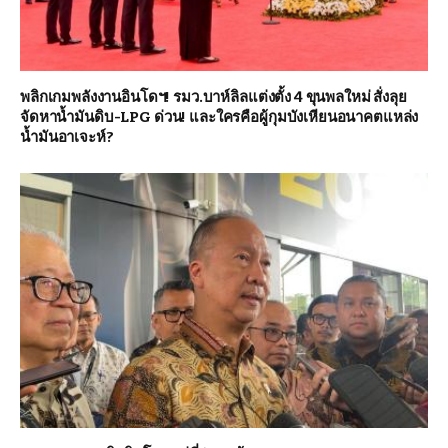
พลิกเกมพลังงานอินโดฯ! รมว.บาห์ลิลแต่งตั้ง 4 ขุนพลใหม่ สั่งลุย
จัดหาน้ำมันดิบ-LPG ด่วน! และใครคือผู้กุมบังเหียนอนาคตแหล่ง
น้ำมันอาเจะห์?