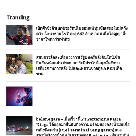
Tranding
เปิดศึกชิงตัว! เอฟเวอร์ตันไม่ยอมแพ้ ทุ่มข้อเสนอใหม่หวัง
คว้า ‘โจนาธาน โรว์’ ทะลุ 662 ล้านบาท แต่โบโลญญ่าตั้ง
ราคาโหดกว่าเท่าตัว!
สยบข่าวลือสะเทือนวงการ! รัฐมนตรีคลังอินโดนีเซีย
ยืนยันหนักแน่น ประธานาธิบดีปราโบโวมุ่งมั่นรักษา
เสถียรภาพการคลัง ไม่แตะเพดานขาดดุล APBN เด็ด
ขาด!
belanegara – เมื่อเร็วๆ นี้ PT Pertamina Patra
Niaga ได้ออกมายืนยันถึงความพร้อมของคลังน้ำมันเชื้อ
เพลิงซังกะรัน (Fuel Terminal Sanggaran) และ
สถานีบริการน้ำมัน (SPBU) ของ Pertamina ที่สนามบิน