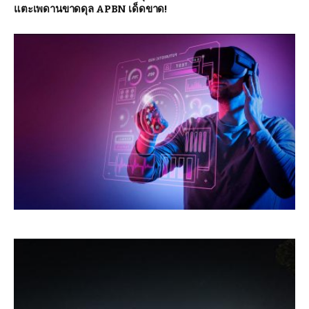
แตะเพดานขาดดุล APBN เด็ดขาด!