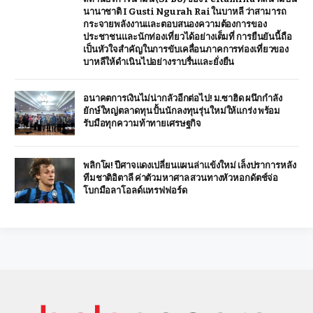
นานาชาติ I Gusti Ngurah Rai ในบาหลี ว่าสามารถ
กระจายพลังงานและตอบสนองความต้องการของ
ประชาชนและนักท่องเที่ยวได้อย่างเต็มที่ การยืนยันนี้ถือ
เป็นหัวใจสำคัญในการขับเคลื่อนภาคการท่องเที่ยวของ
บาหลีให้ดำเนินไปอย่างราบรื่นและยั่งยืน
อนาคตการเงินไม่น่ากลัวอีกต่อไป! ม.ซาฮิด ผนึกกำลัง
ยักษ์ใหญ่ตลาดทุน ปั้นนักลงทุนรุ่นใหม่ให้แกร่ง พร้อม
รับมือทุกความท้าทายเศรษฐกิจ
พลิกโผ! ปีศาจแดงเปลี่ยนแผนล่าแข้งใหม่ เล็งปราการหลัง
ทีมชาติอิตาลี ค่าตัวมหาศาล สวนทางหัวหอกดัตช์จ่อ
โบกมือลาโอลด์แทรฟฟอร์ด