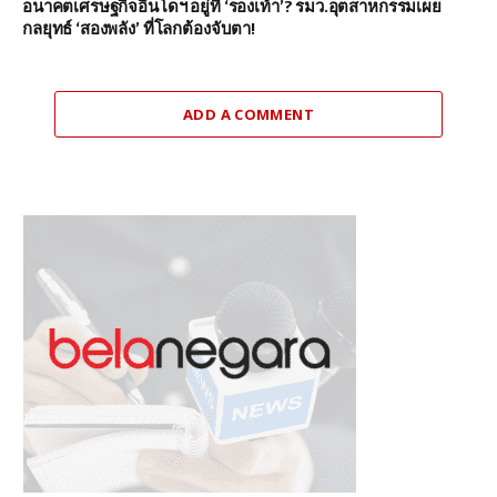
อนาคตเศรษฐกิจอินโดฯ อยู่ที่ ‘รองเท้า’? รมว.อุตสาหกรรมเผย
กลยุทธ์ ‘สองพลัง’ ที่โลกต้องจับตา!
ADD A COMMENT