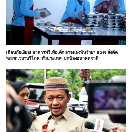
เตือนภัยเงียบ! อาหารฟรีเพื่อเด็ก อาจแฝงพิษร้าย? BGN สั่งติด
‘ฉลากเวลาบริโภค’ ทั่วประเทศ! ปกป้องอนาคตชาติ!