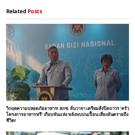
Related
Posts
วิกฤตความปลอดภัยอาหาร! สภช. ลั่นวาจา เตรียมสั่งปิดถาวร ‘ครัว
โครงการอาหารฟรี’ เกือบพันแห่ง หลังพบปนเปื้อน เสี่ยงอันตรายถึง
ชีวิต!