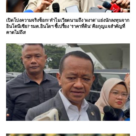
เปิดโปงความจริงช็อก! ทำไมเวียดนามถึง ‘ผงาด’ แย่งนักลงทุนจาก
อินโดนีเซีย? รมต.อินโดฯ ชี้เปรี้ยง ‘ราคาที่ดิน’ คือกุญแจสำคัญที่
คาดไม่ถึง!