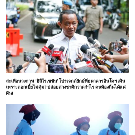
สะเทือนวงการ! ‘ฮิลิไรเซชัน’ โปรเจกต์ยักษ์ที่ธนาคารอินโดฯ เมิน
เพราะดอกเบี้ยไม่คุ้ม? ปล่อยต่างชาติกวาดกำไร คนท้องถิ่นได้แค่
ฝัน!