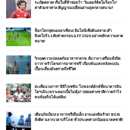
ระเบิดตลาด! เรือใบสีฟ้าจ่อคว้า ‘วันเดอร์คิดโมร็อกโก’
ค่าตัวมหาศาล สัญญาณเปลี่ยนผ่านยุคกลางสนาม?
ช็อกโลกฟุตบอลอาเซียน! อินโดนีเซียฝันสลาย เจ๊า
สิงคโปร์ 1-1 ดับซ่าตกรอบ AFF 2026 อย่างพลิกความคาด
หมาย!
วิกฤตความปลอดภัยอาหาร! สภช. ลั่นวาจา เตรียมสั่งปิด
ถาวร ‘ครัวโครงการอาหารฟรี’ เกือบพันแห่ง หลังพบปน
เปื้อน เสี่ยงอันตรายถึงชีวิต!
สะเทือนวงการ! ‘ฮิลิไรเซชัน’ โปรเจกต์ยักษ์ที่ธนาคารอิน
โดฯ เมิน เพราะดอกเบี้ยไม่คุ้ม? ปล่อยต่างชาติกวาดกำไร
คนท้องถิ่นได้แค่ฝัน!
เตือนภัยเงียบ! อาหารฟรีเพื่อเด็ก อาจแฝงพิษร้าย? BGN
สั่งติด ‘ฉลากเวลาบริโภค’ ทั่วประเทศ! ปกป้องอนาคตชาติ!