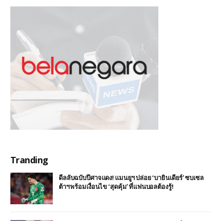
Tranding
ดีลลับฉบับปีศาจแดง! แมนยูฯ ปล่อย ‘บายินเดียร์’ ซบเซล
ต้าฯ พร้อมเงื่อนไข ‘สุดคุ้ม’ ที่แฟนบอลต้องรู้!