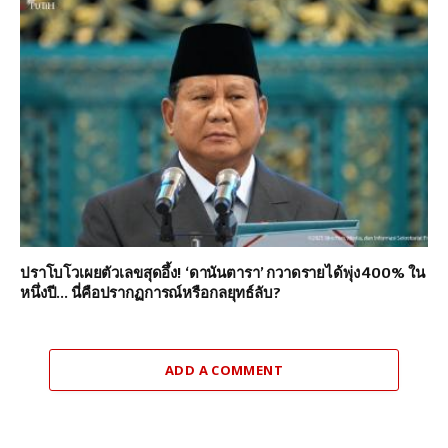
ปราโบโวเผยตัวเลขสุดอึ้ง! ‘ดานันตารา’ กวาดรายได้พุ่ง 400% ใน
หนึ่งปี… นี่คือปรากฏการณ์หรือกลยุทธ์ลับ?
ADD A COMMENT