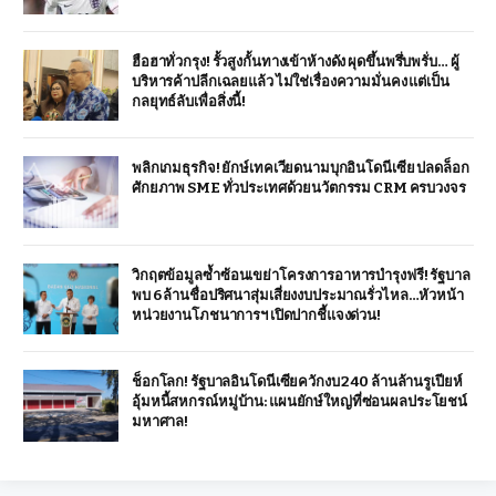
ฮือฮาทั่วกรุง! รั้วสูงกั้นทางเข้าห้างดัง ผุดขึ้นพรึ่บพรั่บ… ผู้
บริหารค้าปลีกเฉลยแล้ว ไม่ใช่เรื่องความมั่นคง แต่เป็น
กลยุทธ์ลับเพื่อสิ่งนี้!
พลิกเกมธุรกิจ! ยักษ์เทคเวียดนามบุกอินโดนีเซีย ปลดล็อก
ศักยภาพ SME ทั่วประเทศด้วยนวัตกรรม CRM ครบวงจร
วิกฤตข้อมูลซ้ำซ้อนเขย่าโครงการอาหารบำรุงฟรี! รัฐบาล
พบ 6 ล้านชื่อปริศนาสุ่มเสี่ยงงบประมาณรั่วไหล…หัวหน้า
หน่วยงานโภชนาการฯ เปิดปากชี้แจงด่วน!
ช็อกโลก! รัฐบาลอินโดนีเซียควักงบ 240 ล้านล้านรูเปียห์
อุ้มหนี้สหกรณ์หมู่บ้าน: แผนยักษ์ใหญ่ที่ซ่อนผลประโยชน์
มหาศาล!