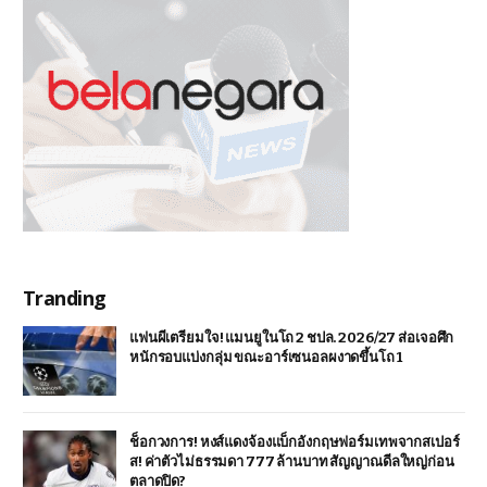
Tranding
แฟนผีเตรียมใจ! แมนยูในโถ 2 ชปล. 2026/27 ส่อเจอศึก
หนักรอบแบ่งกลุ่ม ขณะอาร์เซนอลผงาดขึ้นโถ 1
ช็อกวงการ! หงส์แดงจ้องแบ็กอังกฤษฟอร์มเทพจากสเปอร์
ส! ค่าตัวไม่ธรรมดา 777 ล้านบาท สัญญาณดีลใหญ่ก่อน
ตลาดปิด?