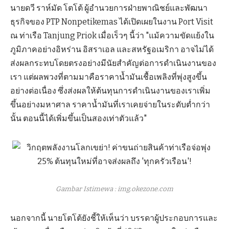
นายดวี ราห์มัด โตโต้ ผู้อำนวยการฝ่ายพาณิชย์และพัฒนา
ธุรกิจของ PTP Nonpetikemas ได้เปิดเผยในงาน Port Visit
ณ ท่าเรือ Tanjung Priok เมื่อเร็วๆ นี้ว่า "แม้ความขัดแย้งใน
ภูมิภาคอย่างอิหร่าน อิสราเอล และสหรัฐอเมริกา อาจไม่ได้
ส่งผลกระทบโดยตรงอย่างมีนัยสำคัญต่อการดำเนินงานของ
เรา แต่ผลพวงที่ตามมาคือราคาน้ำมันเชื้อเพลิงที่พุ่งสูงขึ้น
อย่างต่อเนื่อง ซึ่งส่งผลให้ต้นทุนการดำเนินงานของเราเพิ่ม
ขึ้นอย่างมหาศาล ราคาน้ำมันที่เราเคยจ่ายในระดับต่ำกว่า
นั้น ตอนนี้ได้เพิ่มขึ้นเป็นสองเท่าตัวแล้ว"
Gambar Istimewa : img.okezone.com
นอกจากนี้ นายโตโต้ยังชี้ให้เห็นว่า บรรดาผู้ประกอบการและ