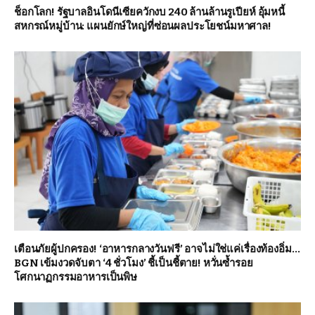
ช็อกโลก! รัฐบาลอินโดนีเซียควักงบ 240 ล้านล้านรูเปียห์ อุ้มหนี้
สหกรณ์หมู่บ้าน: แผนยักษ์ใหญ่ที่ซ่อนผลประโยชน์มหาศาล!
เตือนภัยผู้ปกครอง! ‘อาหารกลางวันฟรี’ อาจไม่ใช่แค่เรื่องท้องอิ่ม…
BGN เข้มงวดจับตา ‘4 ชั่วโมง’ ชี้เป็นชี้ตาย! หวั่นซ้ำรอย
โศกนาฏกรรมอาหารเป็นพิษ