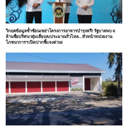
วิกฤตข้อมูลซ้ำซ้อนเขย่าโครงการอาหารบำรุงฟรี! รัฐบาลพบ 6
ล้านชื่อปริศนาสุ่มเสี่ยงงบประมาณรั่วไหล…หัวหน้าหน่วยงาน
โภชนาการฯ เปิดปากชี้แจงด่วน!