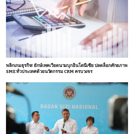
พลิกเกมธุรกิจ! ยักษ์เทคเวียดนามบุกอินโดนีเซีย ปลดล็อกศักยภาพ
SME ทั่วประเทศด้วยนวัตกรรม CRM ครบวงจร