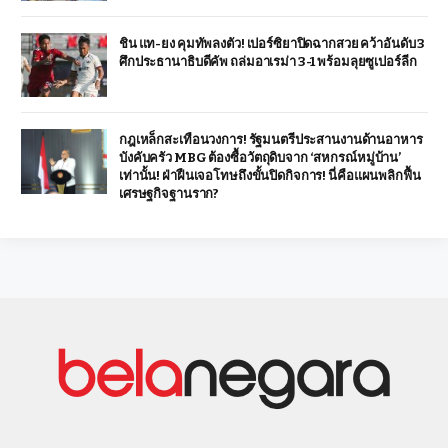
ชิน แท-ยง คุมทัพลงตัว! เปอร์ซิยาปิดฉากสวย คว้าอันดับ 3
ศึกประธานาธิบดีคัพ ถล่มอาเรม่า 3-1 พร้อมลุยซูเปอร์ลีก
กฎเหล็กสะเทือนวงการ! รัฐมนตรีประสานงานด้านอาหาร
บังคับครัว MBG ต้องซื้อวัตถุดิบจาก ‘สหกรณ์หมู่บ้าน’
เท่านั้น! ฝ่าฝืนเจอโทษถึงขั้นปิดกิจการ! นี่คือแผนพลิกฟื้น
เศรษฐกิจฐานราก?