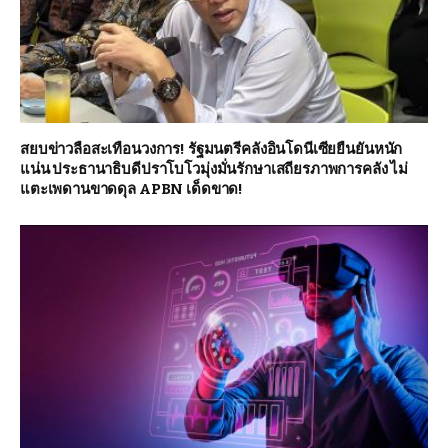
สยบข่าวลือสะเทือนวงการ! รัฐมนตรีคลังอินโดนีเซียยืนยันหนัก
แน่น ประธานาธิบดีปราโบโวมุ่งมั่นรักษาเสถียรภาพการคลัง ไม่
แตะเพดานขาดดุล APBN เด็ดขาด!