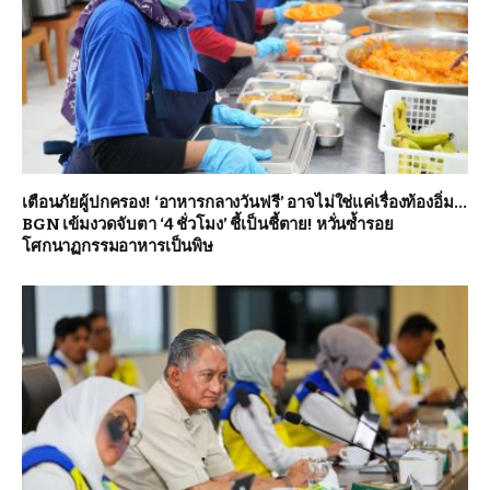
เตือนภัยผู้ปกครอง! ‘อาหารกลางวันฟรี’ อาจไม่ใช่แค่เรื่องท้องอิ่ม…
BGN เข้มงวดจับตา ‘4 ชั่วโมง’ ชี้เป็นชี้ตาย! หวั่นซ้ำรอย
โศกนาฏกรรมอาหารเป็นพิษ