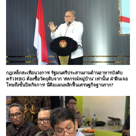
กฎเหล็กสะเทือนวงการ! รัฐมนตรีประสานงานด้านอาหารบังคับ
ครัว MBG ต้องซื้อวัตถุดิบจาก ‘สหกรณ์หมู่บ้าน’ เท่านั้น! ฝ่าฝืนเจอ
โทษถึงขั้นปิดกิจการ! นี่คือแผนพลิกฟื้นเศรษฐกิจฐานราก?