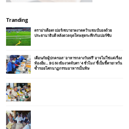
Tranding
ดราม่าเดือด! เปอร์เซบายาผงาดคว้าแชมป์บอลถ้วย
ประธานาธิบดี หลังดวลจุดโทษสุดระทึกกับเปอร์ซิบ
เตือนภัยผู้ปกครอง! ‘อาหารกลางวันฟรี’ อาจไม่ใช่แค่เรื่อง
ท้องอิ่ม… BGN เข้มงวดจับตา ‘4 ชั่วโมง’ ชี้เป็นชี้ตาย! หวั่น
ซ้ำรอยโศกนาฏกรรมอาหารเป็นพิษ