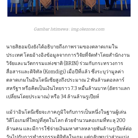
Gambar Istimewa : img.okezone.com
นายสิฮอมบิงยังได้อธิบายถึงภาพรวมของตลาดเกมใน
ประเทศ โดยอ้างอิงข้อมูลจากการวิจัยที่จัดทำโดยสำนักงาน
วิจัยและนวัตกรรมแห่งชาติ (BRIN) ร่วมกับกระทรวงการ
สื่อสารและดิจิทัล (Komdigi) เมื่อปีที่แล้ว ซึ่งระบุว่ามูลค่า
ตลาดเกมในอินโดนีเซียสูงถึงประมาณ 2 พันล้านดอลลาร์
สหรัฐฯ หรือคิดเป็นเงินไทยราว 7.3 หมื่นล้านบาท (อัตราแลก
เปลี่ยนโดยประมาณ) หรือ 34 ล้านล้านรูเปียห์
แม้ว่าอินโดนีเซียจะภาคภูมิใจกับการเป็นหนึ่งในฐานผู้เล่น
วิดีโอเกมที่ใหญ่ที่สุดในโลก ด้วยจำนวนคอเกมที่ทะลุ 200
ล้านคน และมีการใช้จ่ายเงินมหาศาลหลายพันล้านรูเปียห์ต่อ
วันไปกับการทำธุรกรรมดิจิทัลในเกม แต่กลับพบว่าส่วนแบ่ง