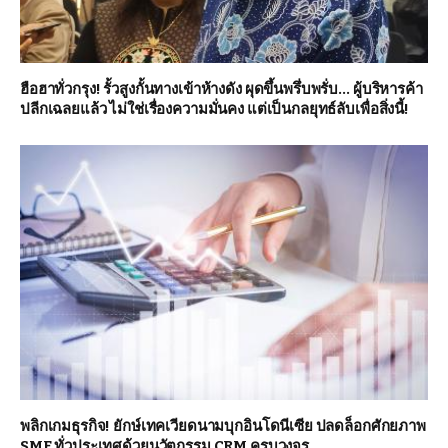
ฮือฮาทั่วกรุง! รั้วสูงกั้นทางเข้าห้างดัง ผุดขึ้นพรึ่บพรั่บ… ผู้บริหารค้า
ปลีกเฉลยแล้ว ไม่ใช่เรื่องความมั่นคง แต่เป็นกลยุทธ์ลับเพื่อสิ่งนี้!
พลิกเกมธุรกิจ! ยักษ์เทคเวียดนามบุกอินโดนีเซีย ปลดล็อกศักยภาพ
SME ทั่วประเทศด้วยนวัตกรรม CRM ครบวงจร