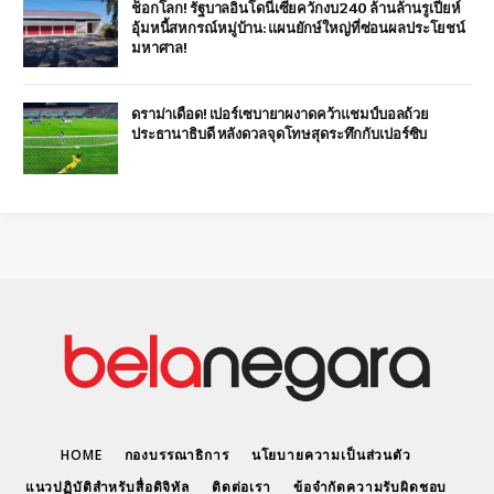
ช็อกโลก! รัฐบาลอินโดนีเซียควักงบ 240 ล้านล้านรูเปียห์
อุ้มหนี้สหกรณ์หมู่บ้าน: แผนยักษ์ใหญ่ที่ซ่อนผลประโยชน์
มหาศาล!
ดราม่าเดือด! เปอร์เซบายาผงาดคว้าแชมป์บอลถ้วย
ประธานาธิบดี หลังดวลจุดโทษสุดระทึกกับเปอร์ซิบ
HOME
กองบรรณาธิการ
นโยบายความเป็นส่วนตัว
แนวปฏิบัติสำหรับสื่อดิจิทัล
ติดต่อเรา
ข้อจำกัดความรับผิดชอบ