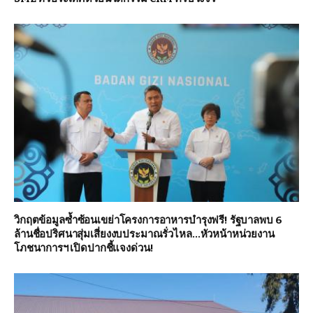
วิกฤตข้อมูลซ้ำซ้อนเขย่าโครงการอาหารบำรุงฟรี! รัฐบาลพบ 6
ล้านชื่อปริศนาสุ่มเสี่ยงงบประมาณรั่วไหล…หัวหน้าหน่วยงาน
โภชนาการฯ เปิดปากชี้แจงด่วน!