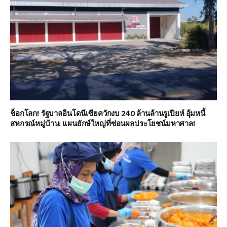
ช็อกโลก! รัฐบาลอินโดนีเซียควักงบ 240 ล้านล้านรูเปียห์ อุ้มหนี้
สหกรณ์หมู่บ้าน: แผนยักษ์ใหญ่ที่ซ่อนผลประโยชน์มหาศาล!