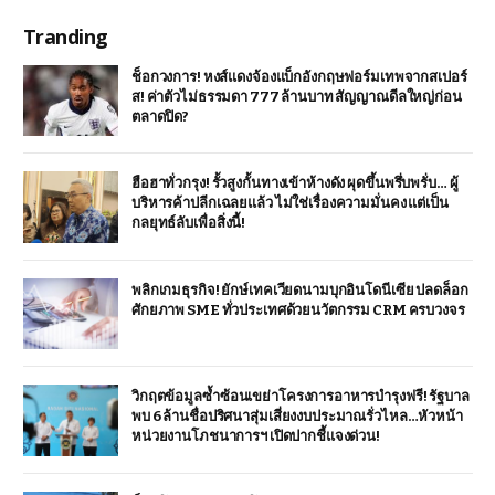
Tranding
ช็อกวงการ! หงส์แดงจ้องแบ็กอังกฤษฟอร์มเทพจากสเปอร์
ส! ค่าตัวไม่ธรรมดา 777 ล้านบาท สัญญาณดีลใหญ่ก่อน
ตลาดปิด?
ฮือฮาทั่วกรุง! รั้วสูงกั้นทางเข้าห้างดัง ผุดขึ้นพรึ่บพรั่บ… ผู้
บริหารค้าปลีกเฉลยแล้ว ไม่ใช่เรื่องความมั่นคง แต่เป็น
กลยุทธ์ลับเพื่อสิ่งนี้!
พลิกเกมธุรกิจ! ยักษ์เทคเวียดนามบุกอินโดนีเซีย ปลดล็อก
ศักยภาพ SME ทั่วประเทศด้วยนวัตกรรม CRM ครบวงจร
วิกฤตข้อมูลซ้ำซ้อนเขย่าโครงการอาหารบำรุงฟรี! รัฐบาล
พบ 6 ล้านชื่อปริศนาสุ่มเสี่ยงงบประมาณรั่วไหล…หัวหน้า
หน่วยงานโภชนาการฯ เปิดปากชี้แจงด่วน!