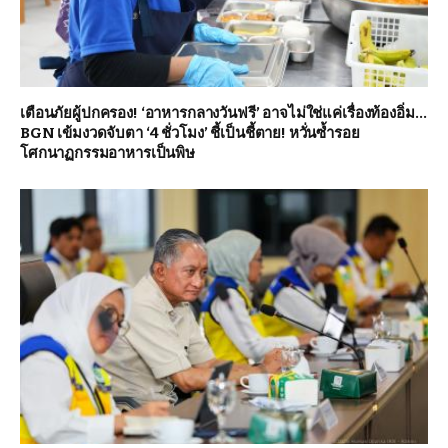
เตือนภัยผู้ปกครอง! ‘อาหารกลางวันฟรี’ อาจไม่ใช่แค่เรื่องท้องอิ่ม…
BGN เข้มงวดจับตา ‘4 ชั่วโมง’ ชี้เป็นชี้ตาย! หวั่นซ้ำรอย
โศกนาฏกรรมอาหารเป็นพิษ