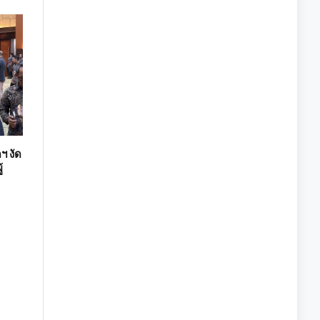
ฯ งัด
้