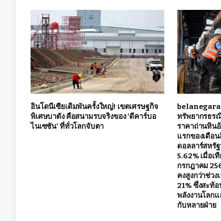
อินโดนีเซียเดิมพันครั้งใหญ่! เขตเศรษฐกิจ
belanegara 
พิเศษบาตัง คือสนามรบจริงของ ‘ดีคาร์บอ
ทรัพยากรธรณี
ไนเซชัน’ ที่ทั่วโลกจับตา
ราคาถ่านหินอ้
แรกของเดือนสิ
ดอลลาร์สหรัฐฯ
5.62% เมื่อเท
กรกฎาคม 2569
คงสูงกว่าช่วงเ
21% ซึ่งสะท้อ
พลังงานโลกแ
กับหลายฝ่าย