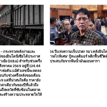
– กระทรวงพลังงานและ
16 ปีแห่งความเจ็บปวด! รมว.คลังอินโด
ของอินโดนีเซียได้ประกาศ
‘กลไกพิเศษ’ กู้ทะเลติมอร์ พลิกฟื้นชีวิตผู
างอิง (HBA) สำหรับช่วงครึ่ง
ประสบภัยจากพิษน้ำมันมอนทารา
งหาคม 2569 อยู่ที่ 124.44
 ต่อตัน แม้ตัวเลขนี้จะลดลง
ียบกับช่วงครึ่งหลังของเดือน
 แต่ที่น่าสนใจคือ ราคายัง
วลาเดียวกันของปีที่แล้วถึง
นถึงพลวัตที่ซับซ้อนในตลาด
ละสร้างความประหลาดใจให้