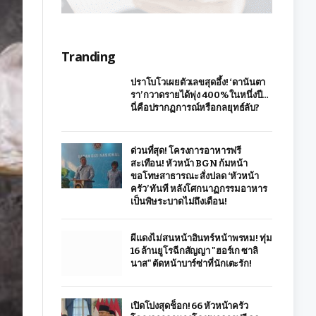
Tranding
ปราโบโวเผยตัวเลขสุดอึ้ง! ‘ดานันตา
รา’ กวาดรายได้พุ่ง 400% ในหนึ่งปี…
นี่คือปรากฏการณ์หรือกลยุทธ์ลับ?
ด่วนที่สุด! โครงการอาหารฟรี
สะเทือน! หัวหน้า BGN ก้มหน้า
ขอโทษสาธารณะ สั่งปลด ‘หัวหน้า
ครัว’ ทันที หลังโศกนาฏกรรมอาหาร
เป็นพิษระบาดไม่ถึงเดือน!
ผีแดงไม่สนหน้าอินทร์หน้าพรหม! ทุ่ม
16 ล้านยูโรฉีกสัญญา "ฮอร์เก ซาลิ
นาส" ตัดหน้าบาร์ซ่าที่นักเตะรัก!
เปิดโปงสุดช็อก! 66 หัวหน้าครัว