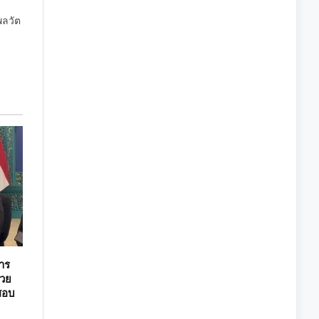
พลวัต
การ
เวย
วสอบ