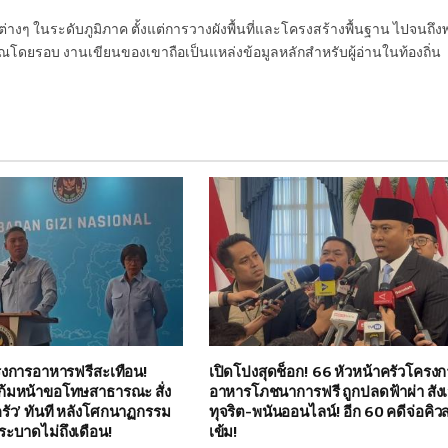
นต่างๆ ในระดับภูมิภาค ตั้งแต่การวางผังพื้นที่และโครงสร้างพื้นฐาน ไปจนถึง
โดยรอบ งานเขียนของเขาถือเป็นแหล่งข้อมูลหลักสำหรับผู้อ่านในท้องถิ่น
ครงการอาหารฟรีสะเทือน!
เปิดโปงสุดช็อก! 66 หัวหน้าครัวโครง
ก้มหน้าขอโทษสาธารณะ สั่ง
อาหารโภชนาการฟรี ถูกปลดฟ้าผ่า สัง
ครัว’ ทันที หลังโศกนาฏกรรม
ทุจริต-พนันออนไลน์! อีก 60 คดีจ่อคิ
ระบาดไม่ถึงเดือน!
เข้ม!