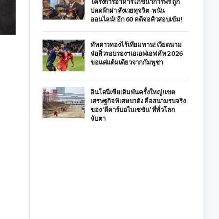
โครงการอาหารโภชนาการฟรี ถูก
ปลดฟ้าผ่า สังเวยทุจริต-พนัน
ออนไลน์! อีก 60 คดีจ่อคิวสอบเข้ม!
ทัพดาวทองไร้เทียมทาน! เวียดนาม
จ่อลิ่วรอบรองฯ เอเอฟเอฟ คัพ 2026
ขอแค่แต้มเดียวจากกัมพูชา
อินโดนีเซียเดิมพันครั้งใหญ่! เขต
เศรษฐกิจพิเศษบาตัง คือสนามรบจริง
ของ ‘ดีคาร์บอไนเซชัน’ ที่ทั่วโลก
จับตา