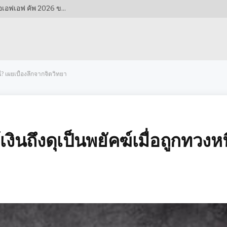
ทัพดาวทองไร้เทียมทาน! เวียดนามจ่อลิ่วรอบรองฯ เอเอฟเอฟ คัพ 2026 ขอแค่แต้มเดียวจากกัมพูชา
้? เผยเบื้องลึกจากจิตวิทยา
ินถึงดุเป็นพยัคฆ์เมื่อถูกทวงหน