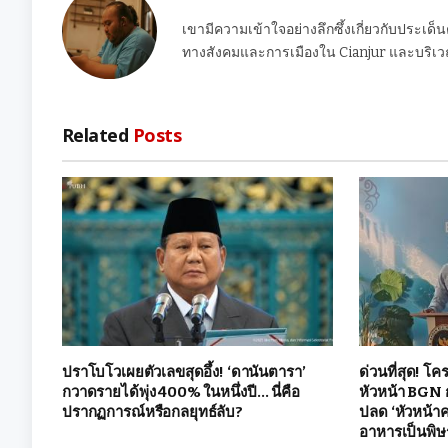
เขามีความเข้าใจอย่างลึกซึ้งเกี่ยวกับประเด็
ทางสังคมและการเมืองใน Cianjur และบริเวณ
Related
Posts
ปราโบโวเผยตัวเลขสุดอึ้ง! ‘ดานันตารา’
ด่วนที่สุด! โ
กวาดรายได้พุ่ง 400% ในหนึ่งปี… นี่คือ
หัวหน้า BGN 
ปรากฏการณ์หรือกลยุทธ์ลับ?
ปลด ‘หัวหน้า
อาหารเป็นพิษ