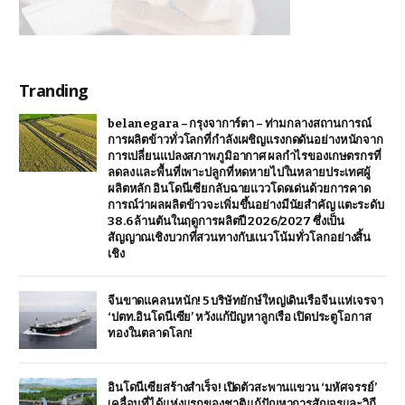
Tranding
belanegara – กรุงจาการ์ตา – ท่ามกลางสถานการณ์
การผลิตข้าวทั่วโลกที่กำลังเผชิญแรงกดดันอย่างหนักจาก
การเปลี่ยนแปลงสภาพภูมิอากาศ ผลกำไรของเกษตรกรที่
ลดลง และพื้นที่เพาะปลูกที่หดหายไปในหลายประเทศผู้
ผลิตหลัก อินโดนีเซียกลับฉายแววโดดเด่นด้วยการคาด
การณ์ว่าผลผลิตข้าวจะเพิ่มขึ้นอย่างมีนัยสำคัญ แตะระดับ
38.6 ล้านตันในฤดูการผลิตปี 2026/2027 ซึ่งเป็น
สัญญาณเชิงบวกที่สวนทางกับแนวโน้มทั่วโลกอย่างสิ้น
เชิง
จีนขาดแคลนหนัก! 5 บริษัทยักษ์ใหญ่เดินเรือจีน แห่เจรจา
‘ปตท.อินโดนีเซีย’ หวังแก้ปัญหาลูกเรือ เปิดประตูโอกาส
ทองในตลาดโลก!
อินโดนีเซียสร้างสำเร็จ! เปิดตัวสะพานแขวน ‘มหัศจรรย์’
เคลื่อนที่ได้แห่งแรกของชาติ แก้ปัญหาการสัญจรและวิถี