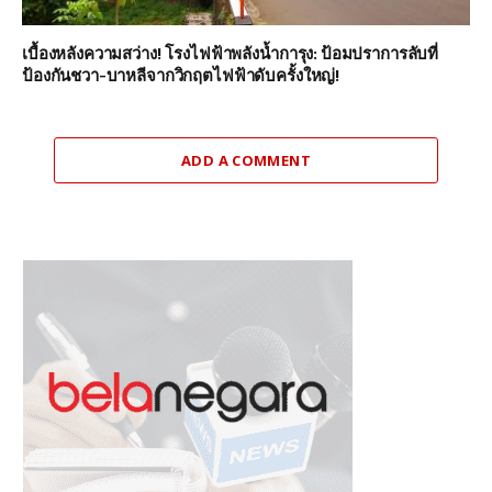
เบื้องหลังความสว่าง! โรงไฟฟ้าพลังน้ำการุง: ป้อมปราการลับที่
ป้องกันชวา-บาหลีจากวิกฤตไฟฟ้าดับครั้งใหญ่!
ADD A COMMENT