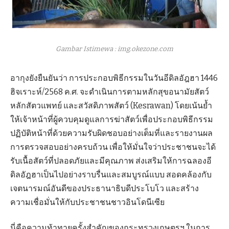
Gambar Istimewa : img.okezone.com
อากุงยังยืนยันว่า การประกอบพิธีกรรมในวันอีดิลอัฎฮา 1446
ฮิจเราะห์/2568 ค.ศ. จะดำเนินการตามหลักสุขอนามัยสัตว์
หลักสัตวแพทย์ และสวัสดิภาพสัตว์ (Kesrawan) โดยเน้นย้ำ
ให้เจ้าหน้าที่ผู้ควบคุมดูแลการฆ่าสัตว์เพื่อประกอบพิธีกรรม
ปฏิบัติหน้าที่ด้วยความรับผิดชอบอย่างเต็มที่และรายงานผล
การตรวจสอบอย่างครบถ้วน เพื่อให้มั่นใจว่าประชาชนจะได้
รับเนื้อสัตว์ที่ปลอดภัยและมีคุณภาพ ส่งเสริมให้การฉลองอี
ดิลอัฎฮาเป็นไปอย่างราบรื่นและสมบูรณ์แบบ สอดคล้องกับ
เจตนารมณ์อันดีของประธานาธิบดีประโบโว และสร้าง
ความเชื่อมั่นให้กับประชาชนชาวอินโดนีเซีย
นี่คือความท้าทายครั้งสำคัญของกระทรวงเกษตรฯ ในการ