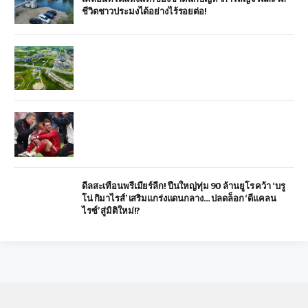
ชีวิตชาวประมงได้อย่างไร้รอยต่อ!
ดีลสะเทือนพรีเมียร์ลีก! ปืนใหญ่ทุ่ม 90 ล้านยูโร คว้า ‘บรู
โน่ กิมาไรส์’ เสริมแกร่งแดนกลาง… ปลดล็อก ‘ดีแคลน
ไรซ์’ สู่มิติใหม่!?