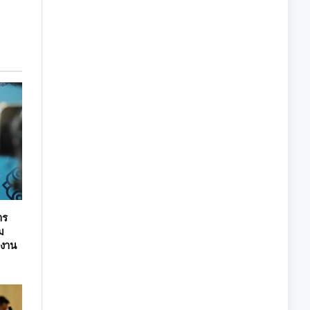
าร
่ม
ยงาน