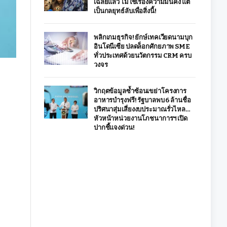
เฉลยแล้ว ไม่ใช่เรื่องความมั่นคง แต่
เป็นกลยุทธ์ลับเพื่อสิ่งนี้!
พลิกเกมธุรกิจ! ยักษ์เทคเวียดนามบุก
อินโดนีเซีย ปลดล็อกศักยภาพ SME
ทั่วประเทศด้วยนวัตกรรม CRM ครบ
วงจร
วิกฤตข้อมูลซ้ำซ้อนเขย่าโครงการ
อาหารบำรุงฟรี! รัฐบาลพบ 6 ล้านชื่อ
ปริศนาสุ่มเสี่ยงงบประมาณรั่วไหล…
หัวหน้าหน่วยงานโภชนาการฯ เปิด
ปากชี้แจงด่วน!