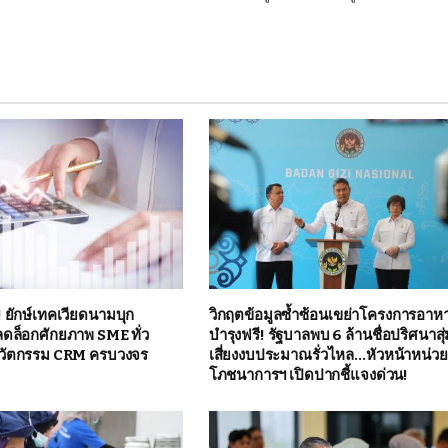
! ยักษ์เทคเวียดนามบุก
วิกฤตข้อมูลซ้ำซ้อนเขย่าโครงการอาห
ลดล็อกศักยภาพ SME ทั่ว
บำรุงฟรี! รัฐบาลพบ 6 ล้านชื่อปริศนาสุ
วัตกรรม CRM ครบวงจร
เสี่ยงงบประมาณรั่วไหล…หัวหน้าหน่ว
โภชนาการฯ เปิดปากชี้แจงด่วน!