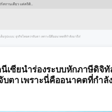
เดิมพันสูงลิ่ว! อินโดนีเซียหลังชนฝา ต้องชนะสิงคโปร์สถานเดียว แต่สถิติ AFF กลับไม่เป็นใจ!
เต็มรูปแบบ: ธุรกิจไทยควรจับตา เพราะนี่คืออนาคตที่กำลังมาถึง!
ีเซียนำร่องระบบหักภาษีดิจิทั
จับตา เพราะนี่คืออนาคตที่กำลั