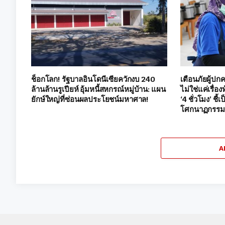
ช็อกโลก! รัฐบาลอินโดนีเซียควักงบ 240
เตือนภัยผู้ปก
ล้านล้านรูเปียห์ อุ้มหนี้สหกรณ์หมู่บ้าน: แผน
ไม่ใช่แค่เรื่
ยักษ์ใหญ่ที่ซ่อนผลประโยชน์มหาศาล!
‘4 ชั่วโมง’ ชี้
โศกนาฏกรรมอ
A