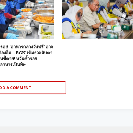
ครอง! ‘อาหารกลางวันฟรี’ อาจ
องท้องอิ่ม… BGN เข้มงวดจับตา
เป็นชี้ตาย! หวั่นซ้ำรอย
าหารเป็นพิษ
DD A COMMENT