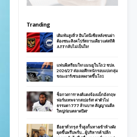
Tranding
เดิมพันสูงลิ่ว! อินโดนีเซียหลังชนฝา
ต้องชนะสิงคโปร์สถานเดียว แต่สถิติ
AFF กลับไม่เป็นใจ!
แฟนผีเตรียมใจ! แมนยูในโถ 2 ชปล.
2026/27 ส่อเจอศึกหนักรอบแบ่งกลุ่ม
ขณะอาร์เซนอลผงาดขึ้นโถ 1
ช็อกวงการ! หงส์แดงจ้องแบ็กอังกฤษ
ฟอร์มเทพจากสเปอร์ส! ค่าตัวไม่
ธรรมดา 777 ล้านบาท สัญญาณดีล
ใหญ่ก่อนตลาดปิด?
ฮือฮาทั่วกรุง! รั้วสูงกั้นทางเข้าห้างดัง
ผุดขึ้นพรึ่บพรั่บ… ผู้บริหารค้าปลีก