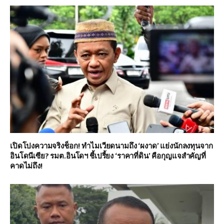
เปิดโปงความจริงช็อก! ทำไมเวียดนามถึง ‘ผงาด’ แย่งนักลงทุนจาก
อินโดนีเซีย? รมต.อินโดฯ ชี้เปรี้ยง ‘ราคาที่ดิน’ คือกุญแจสำคัญที่
คาดไม่ถึง!