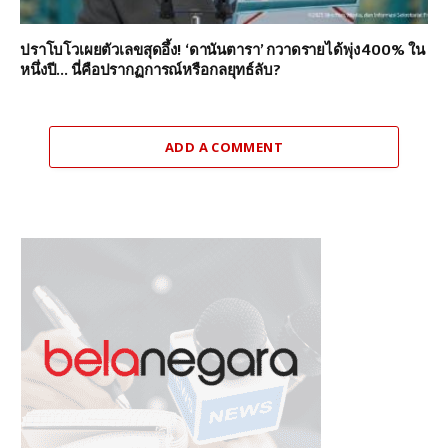
ปราโบโวเผยตัวเลขสุดอึ้ง! ‘ดานันตารา’ กวาดรายได้พุ่ง 400% ใน
หนึ่งปี… นี่คือปรากฏการณ์หรือกลยุทธ์ลับ?
ADD A COMMENT