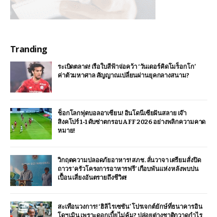
Tranding
ระเบิดตลาด! เรือใบสีฟ้าจ่อคว้า ‘วันเดอร์คิดโมร็อกโก’
ค่าตัวมหาศาล สัญญาณเปลี่ยนผ่านยุคกลางสนาม?
ช็อกโลกฟุตบอลอาเซียน! อินโดนีเซียฝันสลาย เจ๊า
สิงคโปร์ 1-1 ดับซ่าตกรอบ AFF 2026 อย่างพลิกความคาด
หมาย!
วิกฤตความปลอดภัยอาหาร! สภช. ลั่นวาจา เตรียมสั่งปิด
ถาวร ‘ครัวโครงการอาหารฟรี’ เกือบพันแห่ง หลังพบปน
เปื้อน เสี่ยงอันตรายถึงชีวิต!
สะเทือนวงการ! ‘ฮิลิไรเซชัน’ โปรเจกต์ยักษ์ที่ธนาคารอิน
โดฯ เมิน เพราะดอกเบี้ยไม่คุ้ม? ปล่อยต่างชาติกวาดกำไร