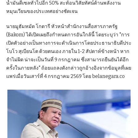
น้ำมันดีเซลทั่วไปอีก 50% สะท้อนวิสัยทัศน์ด้านพลังงาน
หมุนเวียนของประเทศอย่างชัดเจน
นายมูฮัมหมัด โกดารี หัวหน้าสำนักงานสื่อสารภาครัฐ
(Bakom) ได้เปิดเผยถึงกำหนดการอันใกล้นี้ โดยระบุว่า "การ
เปิดตัวอย่างเป็นทางการจะดำเนินการโดยประธานาธิบดีประ
โบโว สุเบียนโต ด้วยตนเอง ภายใน 1-2 สัปดาห์ข้างหน้า หาก
จำไม่ผิด น่าจะเป็นวันที่ 9 กรกฎาคม ซึ่งสามารถยืนยันได้อีก
ครั้งในภายหลัง" ถ้อยแถลงดังกล่าวถูกอ้างอิงจากข้อมูลที่เผย
แพร่เมื่อวันเสาร์ที่ 4 กรกฎาคม 2569 โดย belanegara.co