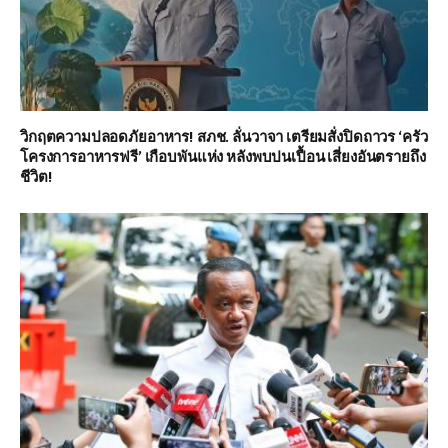
วิกฤตความปลอดภัยอาหาร! สภช. ลั่นวาจา เตรียมสั่งปิดถาวร ‘ครัว
โครงการอาหารฟรี’ เกือบพันแห่ง หลังพบปนเปื้อน เสี่ยงอันตรายถึง
ชีวิต!