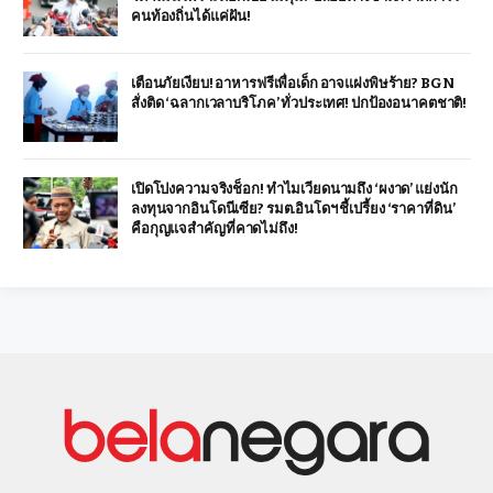
คนท้องถิ่นได้แค่ฝัน!
เตือนภัยเงียบ! อาหารฟรีเพื่อเด็ก อาจแฝงพิษร้าย? BGN
สั่งติด ‘ฉลากเวลาบริโภค’ ทั่วประเทศ! ปกป้องอนาคตชาติ!
เปิดโปงความจริงช็อก! ทำไมเวียดนามถึง ‘ผงาด’ แย่งนัก
ลงทุนจากอินโดนีเซีย? รมต.อินโดฯ ชี้เปรี้ยง ‘ราคาที่ดิน’
คือกุญแจสำคัญที่คาดไม่ถึง!