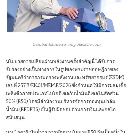
Gambar Istimewa : img.okezone.com
นโยบายการเปลี่ยนผ่านพลังงานครั้งสำคัญนี้ ได้รับการ
รับรองอย่างเป็นทางการในรูปของพระราชกฤษฎีกาของ
รัฐมนตรีว่าการกระทรวงพลังงานและทรัพยากรแร่ (ESDM)
เลขที่ 257.K/EK.01/MEM.E/2026 ซึ่งกำหนดให้มีการผสมเชื้อ
เพลิงชีวภาพประเภทไบโอดีเซลกับน้ำมันดีเซลในสัดส่วน
50% (B50) โดยมีสำนักงานบริหารจัดการกองทุนปาล์ม
น้ำมัน (BPDPKS) เป็นผู้รับผิดชอบด้านการเงินและกลไก
สนับสนุน
นายโกดารีเน้นย้ำว่า การพัฒนานโยบาย B50 ถือเป็นหนึ่งใน