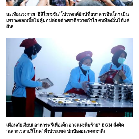
สะเทือนวงการ! ‘ฮิลิไรเซชัน’ โปรเจกต์ยักษ์ที่ธนาคารอินโดฯ เมิน
เพราะดอกเบี้ยไม่คุ้ม? ปล่อยต่างชาติกวาดกำไร คนท้องถิ่นได้แค่
ฝัน!
เตือนภัยเงียบ! อาหารฟรีเพื่อเด็ก อาจแฝงพิษร้าย? BGN สั่งติด
‘ฉลากเวลาบริโภค’ ทั่วประเทศ! ปกป้องอนาคตชาติ!