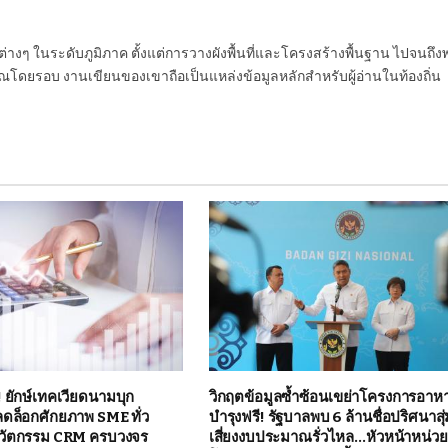
นต่างๆ ในระดับภูมิภาค ตั้งแต่การวางผังพื้นที่และโครงสร้างพื้นฐาน ไปจนถึง
โดยรอบ งานเขียนของเขาถือเป็นแหล่งข้อมูลหลักสำหรับผู้อ่านในท้องถิ่น
! ยักษ์เทคเวียดนามบุก
วิกฤตข้อมูลซ้ำซ้อนเขย่าโครงการอาห
ลดล็อกศักยภาพ SME ทั่ว
บำรุงฟรี! รัฐบาลพบ 6 ล้านชื่อปริศนาสุ
วัตกรรม CRM ครบวงจร
เสี่ยงงบประมาณรั่วไหล…หัวหน้าหน่ว