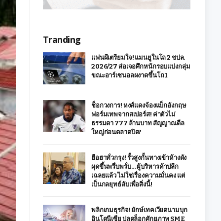
Tranding
แฟนผีเตรียมใจ! แมนยูในโถ 2 ชปล.
2026/27 ส่อเจอศึกหนักรอบแบ่งกลุ่ม
ขณะอาร์เซนอลผงาดขึ้นโถ 1
ช็อกวงการ! หงส์แดงจ้องแบ็กอังกฤษ
ฟอร์มเทพจากสเปอร์ส! ค่าตัวไม่
ธรรมดา 777 ล้านบาท สัญญาณดีล
ใหญ่ก่อนตลาดปิด?
ฮือฮาทั่วกรุง! รั้วสูงกั้นทางเข้าห้างดัง
ผุดขึ้นพรึ่บพรั่บ… ผู้บริหารค้าปลีก
เฉลยแล้ว ไม่ใช่เรื่องความมั่นคง แต่
เป็นกลยุทธ์ลับเพื่อสิ่งนี้!
พลิกเกมธุรกิจ! ยักษ์เทคเวียดนามบุก
อินโดนีเซีย ปลดล็อกศักยภาพ SME