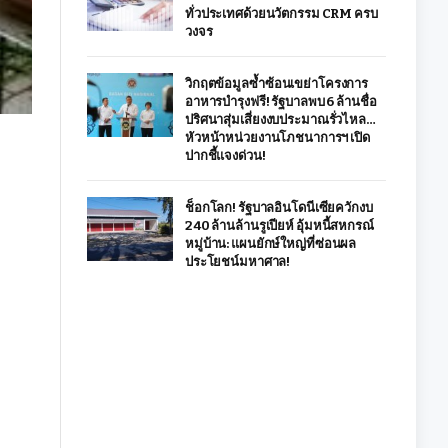
ทั่วประเทศด้วยนวัตกรรม CRM ครบ
วงจร
วิกฤตข้อมูลซ้ำซ้อนเขย่าโครงการ
อาหารบำรุงฟรี! รัฐบาลพบ 6 ล้านชื่อ
ปริศนาสุ่มเสี่ยงงบประมาณรั่วไหล…
หัวหน้าหน่วยงานโภชนาการฯ เปิด
ปากชี้แจงด่วน!
ช็อกโลก! รัฐบาลอินโดนีเซียควักงบ
240 ล้านล้านรูเปียห์ อุ้มหนี้สหกรณ์
หมู่บ้าน: แผนยักษ์ใหญ่ที่ซ่อนผล
ประโยชน์มหาศาล!