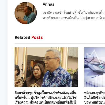
Annas
เขามีความเข้าใจอย่างลึกซึ้งเกี่ยวกับประเด็
ทางสังคมและการเมืองใน Cianjur และบริเวณ
Related
Posts
ฮือฮาทั่วกรุง! รั้วสูงกั้นทางเข้าห้างดัง ผุดขึ้น
พลิกเกมธุรกิจ
พรึ่บพรั่บ… ผู้บริหารค้าปลีกเฉลยแล้ว ไม่ใช่
อินโดนีเซีย ป
เรื่องความมั่นคง แต่เป็นกลยุทธ์ลับเพื่อสิ่งนี้!
ประเทศด้วยน