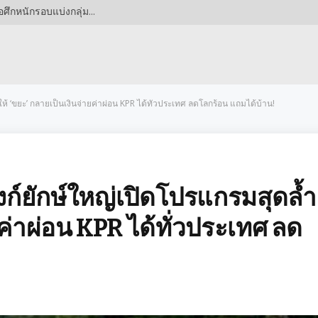
แฟนผีเตรียมใจ! แมนยูในโถ 2 ชปล. 2026/27 ส่อเจอศึกหนักรอบแบ่งกลุ่ม ขณะอาร์เซนอลผงาดขึ้นโถ 1
ห้ ‘ขยะ’ กลายเป็นเงินจ่ายค่าผ่อน KPR ได้ทั่วประเทศ ลดโลกร้อน แถมได้บ้าน!
ก์ยักษ์ใหญ่เปิดโปรแกรมสุดล้ำ
ยค่าผ่อน KPR ได้ทั่วประเทศ ลด