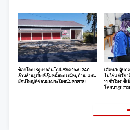
ช็อกโลก! รัฐบาลอินโดนีเซียควักงบ 240
เตือนภัยผู้ปก
ล้านล้านรูเปียห์ อุ้มหนี้สหกรณ์หมู่บ้าน: แผน
ไม่ใช่แค่เรื่
ยักษ์ใหญ่ที่ซ่อนผลประโยชน์มหาศาล!
‘4 ชั่วโมง’ ชี้
โศกนาฏกรรมอ
A