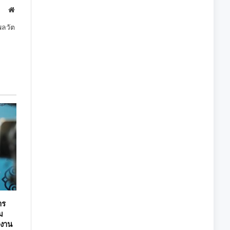
Website
พลวัต
าร
่ม
ยงาน