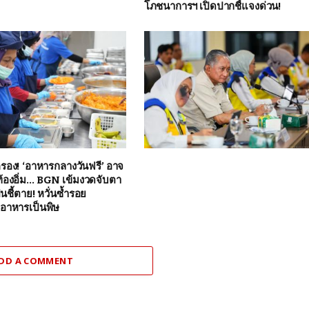
โภชนาการฯ เปิดปากชี้แจงด่วน!
ครอง! ‘อาหารกลางวันฟรี’ อาจ
องท้องอิ่ม… BGN เข้มงวดจับตา
เป็นชี้ตาย! หวั่นซ้ำรอย
าหารเป็นพิษ
DD A COMMENT