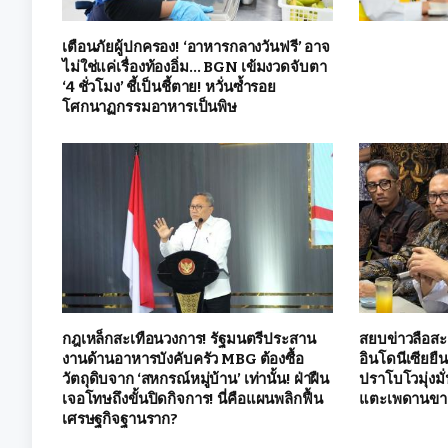
เตือนภัยผู้ปกครอง! ‘อาหารกลางวันฟรี’ อาจ
ไม่ใช่แค่เรื่องท้องอิ่ม… BGN เข้มงวดจับตา
‘4 ชั่วโมง’ ชี้เป็นชี้ตาย! หวั่นซ้ำรอย
โศกนาฏกรรมอาหารเป็นพิษ
กฎเหล็กสะเทือนวงการ! รัฐมนตรีประสาน
สยบข่าวลือสะ
งานด้านอาหารบังคับครัว MBG ต้องซื้อ
อินโดนีเซียยื
วัตถุดิบจาก ‘สหกรณ์หมู่บ้าน’ เท่านั้น! ฝ่าฝืน
ปราโบโวมุ่งมั
เจอโทษถึงขั้นปิดกิจการ! นี่คือแผนพลิกฟื้น
แตะเพดานขาด
เศรษฐกิจฐานราก?