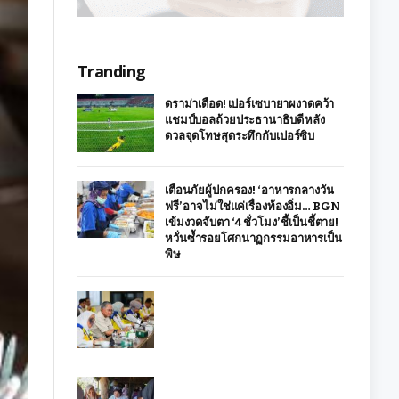
Tranding
ดราม่าเดือด! เปอร์เซบายาผงาดคว้า
แชมป์บอลถ้วยประธานาธิบดี หลัง
ดวลจุดโทษสุดระทึกกับเปอร์ซิบ
เตือนภัยผู้ปกครอง! ‘อาหารกลางวัน
ฟรี’ อาจไม่ใช่แค่เรื่องท้องอิ่ม… BGN
เข้มงวดจับตา ‘4 ชั่วโมง’ ชี้เป็นชี้ตาย!
หวั่นซ้ำรอยโศกนาฏกรรมอาหารเป็น
พิษ