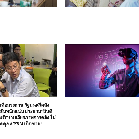
เทือนวงการ! รัฐมนตรีคลัง
นยันหนักแน่น ประธานาธิบดี
่นรักษาเสถียรภาพการคลัง ไม่
ดุล APBN เด็ดขาด!