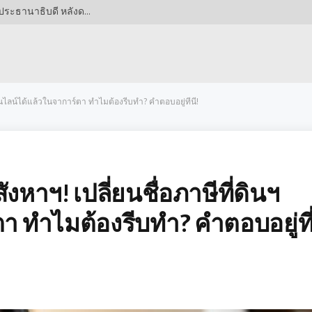
ดราม่าเดือด! เปอร์เซบายาผงาดคว้าแชมป์บอลถ้วยประธานาธิบดี หลังดวลจุดโทษสุดระทึกกับเปอร์ซิบ
นไลน์ได้แล้วในจาการ์ตา ทำไมต้องรีบทำ? คำตอบอยู่ที่นี่!
าฯ! เปลี่ยนชื่อภาษีที่ดินฯ
า ทำไมต้องรีบทำ? คำตอบอยู่ที