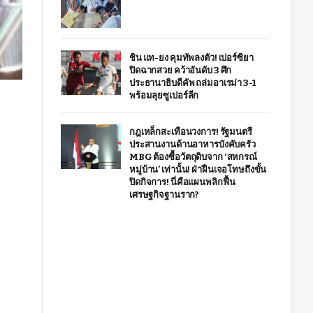
ชิน แท-ยง คุมทัพลงตัว! เปอร์ซิยา
ปิดฉากสวย คว้าอันดับ 3 ศึก
ประธานาธิบดีคัพ ถล่มอาเรม่า 3-1
พร้อมลุยซูเปอร์ลีก
กฎเหล็กสะเทือนวงการ! รัฐมนตรี
ประสานงานด้านอาหารบังคับครัว
MBG ต้องซื้อวัตถุดิบจาก ‘สหกรณ์
หมู่บ้าน’ เท่านั้น! ฝ่าฝืนเจอโทษถึงขั้น
ปิดกิจการ! นี่คือแผนพลิกฟื้น
เศรษฐกิจฐานราก?