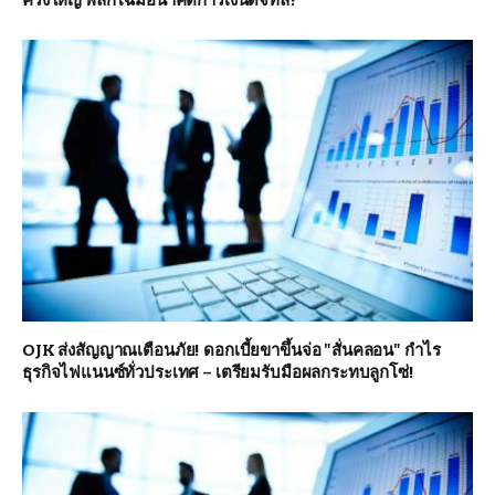
OJK ส่งสัญญาณเตือนภัย! ดอกเบี้ยขาขึ้นจ่อ "สั่นคลอน" กำไร
ธุรกิจไฟแนนซ์ทั่วประเทศ – เตรียมรับมือผลกระทบลูกโซ่!