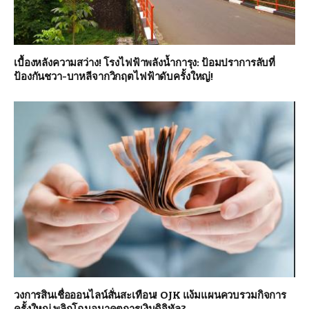
เบื้องหลังความสว่าง! โรงไฟฟ้าพลังน้ำการุง: ป้อมปราการลับที่
ป้องกันชวา-บาหลีจากวิกฤตไฟฟ้าดับครั้งใหญ่!
วงการสินเชื่อออนไลน์สั่นสะเทือน! OJK แง้มแผนควบรวมกิจการ
ครั้งใหญ่ พลิกโฉมอนาคตการเงินดิจิทัล?