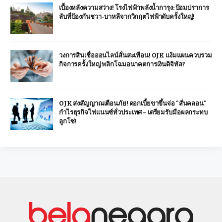
เบื้องหลังความสว่าง! โรงไฟฟ้าพลังน้ำการุง: ป้อมปราการ
ลับที่ป้องกันชวา-บาหลีจากวิกฤตไฟฟ้าดับครั้งใหญ่!
วงการสินเชื่อออนไลน์สั่นสะเทือน! OJK แง้มแผนควบรวม
กิจการครั้งใหญ่ พลิกโฉมอนาคตการเงินดิจิทัล?
OJK ส่งสัญญาณเตือนภัย! ดอกเบี้ยขาขึ้นจ่อ "สั่นคลอน"
กำไรธุรกิจไฟแนนซ์ทั่วประเทศ – เตรียมรับมือผลกระทบ
ลูกโซ่!