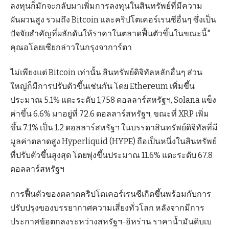
ลงทุนก็มักจะกลับมาเพิ่มการลงทุนในสินทรัพย์ที่มีความ
ผันผวนสูง รวมถึง Bitcoin และคริปโตเคอร์เรนซีอื่นๆ ซึ่งเป็น
ปัจจัยสำคัญที่ผลักดันให้ราคาในตลาดฟื้นตัวขึ้นในขณะนี้"
คุณอโลยเซียกล่าวในกรุงจาการ์ตา
ไม่เพียงแต่ Bitcoin เท่านั้น สินทรัพย์ดิจิทัลหลักอื่นๆ ส่วน
ใหญ่ก็มีการปรับตัวขึ้นเช่นกัน โดย Ethereum เพิ่มขึ้น
ประมาณ 5.1% แตะระดับ 1,758 ดอลลาร์สหรัฐฯ, Solana แข็ง
ค่าขึ้น 6.6% มาอยู่ที่ 72.6 ดอลลาร์สหรัฐฯ, ขณะที่ XRP เพิ่ม
ขึ้น 7.1% เป็น 1.2 ดอลลาร์สหรัฐฯ ในบรรดาสินทรัพย์ดิจิทัลที่มี
มูลค่าตลาดสูง Hyperliquid (HYPE) ถือเป็นหนึ่งในสินทรัพย์
ที่ปรับตัวขึ้นสูงสุด โดยพุ่งขึ้นประมาณ 11.6% แตะระดับ 67.8
ดอลลาร์สหรัฐฯ
การฟื้นตัวของตลาดคริปโตเคอร์เรนซีเกิดขึ้นพร้อมกับการ
ปรับปรุงของบรรยากาศความเสี่ยงทั่วโลก หลังจากมีการ
ประกาศข้อตกลงระหว่างสหรัฐฯ-อิหร่าน ราคาน้ำมันดิบเบ