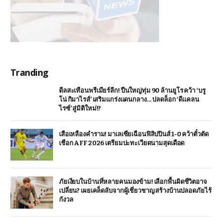
Tranding
ดีลสะเทือนพรีเมียร์ลีก! ปืนใหญ่ทุ่ม 90 ล้านยูโร คว้า ‘บรู
โน่ กิมาไรส์’ เสริมแกร่งแดนกลาง… ปลดล็อก ‘ดีแคลน
ไรซ์’ สู่มิติใหม่!?
เสือเหลืองคำราม! มาเลเซียเฉือนฟิลิปปินส์ 1-0 คว้าตั๋วตัด
เชือก AFF 2026 เตรียมปะทะเวียดนามสุดเดือด
ภัยเงียบในบ้านที่หลายคนมองข้าม! เลือกพื้นผิดชีวิตอาจ
เปลี่ยน? เผยเคล็ดลับจากผู้เชี่ยวชาญ สร้างบ้านปลอดภัยไร้
กังวล