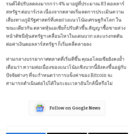
รนต์ได้ปรับลดลงมากกว่า 4% มาอยู่ที่ประมาณ 83 ดอลลาร์
สหรัฐฯ ต่อบาร์เรล เนื่องจากตลาดเริ่มลดการประเมินความ
เสี่ยงทางภูมิรัฐศาสตร์ที่เคยถ่วงแนวโน้มเศรษฐกิจโลก ใน
ขณะเดียวกัน ตลาดหุ้นเอเชียก็ปรับตัวขึ้น สัญญาซื้อขายล่วง
หน้าดัชนีหุ้นสหรัฐฯ เคลื่อนไหวในแดนบวก และแรงกดดัน
ต่อค่าเงินดอลลาร์สหรัฐฯ ก็เริ่มคลี่คลายลง
ท่ามกลางบรรยากาศตลาดที่เริ่มดีขึ้น คุณอโลยเซียยังคงย้ำ
เตือนว่า ความต่อเนื่องของแนวโน้มเชิงบวกนี้ยังคงขึ้นอยู่กับ
ปัจจัยต่างๆ ที่จะกำหนดว่าการแข็งค่าของ Bitcoin จะ
สามารถดำเนินต่อไปได้ในระยะเวลาอันใกล้นี้หรือไม่
Follow on Google News