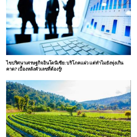
ไขปริศนาเศรษฐกิจอินโดนีเซีย: บริโภคแผ่ว แต่ทำไมยังพุ่งเกิน
คาด? เบื้องหลังตัวเลขที่ต้องรู้!