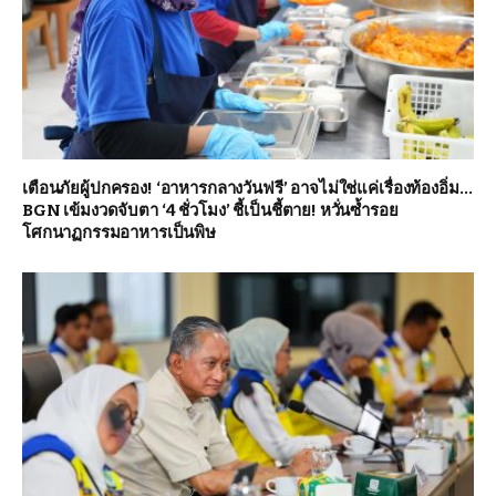
เตือนภัยผู้ปกครอง! ‘อาหารกลางวันฟรี’ อาจไม่ใช่แค่เรื่องท้องอิ่ม…
BGN เข้มงวดจับตา ‘4 ชั่วโมง’ ชี้เป็นชี้ตาย! หวั่นซ้ำรอย
โศกนาฏกรรมอาหารเป็นพิษ