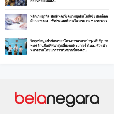
กลยุทธ์ลับเพื่อสิ่งนี้!
พลิกเกมธุรกิจ! ยักษ์เทคเวียดนามบุกอินโดนีเซีย ปลดล็อก
ศักยภาพ SME ทั่วประเทศด้วยนวัตกรรม CRM ครบวงจร
วิกฤตข้อมูลซ้ำซ้อนเขย่าโครงการอาหารบำรุงฟรี! รัฐบาล
พบ 6 ล้านชื่อปริศนาสุ่มเสี่ยงงบประมาณรั่วไหล…หัวหน้า
หน่วยงานโภชนาการฯ เปิดปากชี้แจงด่วน!