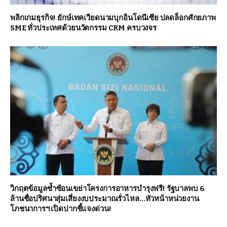
พลิกเกมธุรกิจ! ยักษ์เทคเวียดนามบุกอินโดนีเซีย ปลดล็อกศักยภาพ
SME ทั่วประเทศด้วยนวัตกรรม CRM ครบวงจร
วิกฤตข้อมูลซ้ำซ้อนเขย่าโครงการอาหารบำรุงฟรี! รัฐบาลพบ 6
ล้านชื่อปริศนาสุ่มเสี่ยงงบประมาณรั่วไหล…หัวหน้าหน่วยงาน
โภชนาการฯ เปิดปากชี้แจงด่วน!