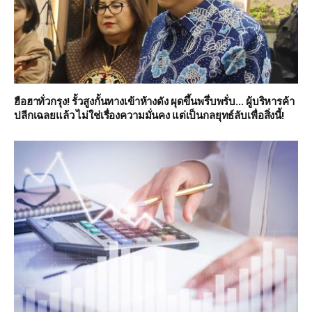
ฮือฮาทั่วกรุง! รั้วสูงกั้นทางเข้าห้างดัง ผุดขึ้นพรึ่บพรั่บ… ผู้บริหารค้า
ปลีกเฉลยแล้ว ไม่ใช่เรื่องความมั่นคง แต่เป็นกลยุทธ์ลับเพื่อสิ่งนี้!