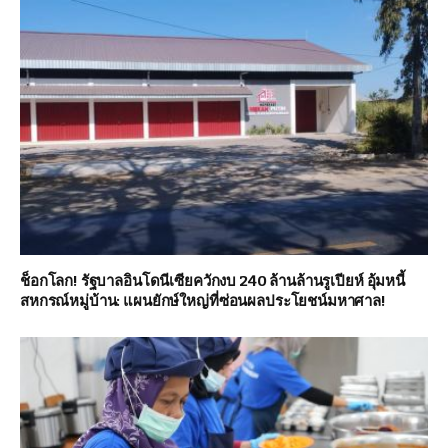
ช็อกโลก! รัฐบาลอินโดนีเซียควักงบ 240 ล้านล้านรูเปียห์ อุ้มหนี้
สหกรณ์หมู่บ้าน: แผนยักษ์ใหญ่ที่ซ่อนผลประโยชน์มหาศาล!