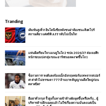
Tranding
เดิมพันสูงลิ่ว! อินโดนีเซียหลังชนฝา ต้องชนะสิงคโปร์
สถานเดียว แต่สถิติ AFF กลับไม่เป็นใจ!
แฟนผีเตรียมใจ! แมนยูในโถ 2 ชปล. 2026/27 ส่อเจอศึก
หนักรอบแบ่งกลุ่ม ขณะอาร์เซนอลผงาดขึ้นโถ 1
ช็อกวงการ! หงส์แดงจ้องแบ็กอังกฤษฟอร์มเทพจากสเปอร์
ส! ค่าตัวไม่ธรรมดา 777 ล้านบาท สัญญาณดีลใหญ่ก่อน
ตลาดปิด?
ฮือฮาทั่วกรุง! รั้วสูงกั้นทางเข้าห้างดัง ผุดขึ้นพรึ่บพรั่บ… ผู้
บริหารค้าปลีกเฉลยแล้ว ไม่ใช่เรื่องความมั่นคง แต่เป็น