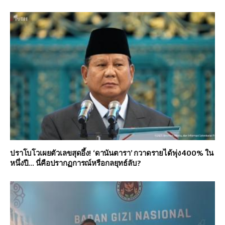
ปราโบโวเผยตัวเลขสุดอึ้ง! ‘ดานันตารา’ กวาดรายได้พุ่ง 400% ใน
หนึ่งปี… นี่คือปรากฏการณ์หรือกลยุทธ์ลับ?