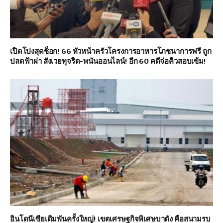
เปิดโปงสุดช็อก! 66 หัวหน้าครัวโครงการอาหารโภชนาการฟรี ถูก
ปลดฟ้าผ่า สังเวยทุจริต-พนันออนไลน์! อีก 60 คดีจ่อคิวสอบเข้ม!
อินโดนีเซียเดิมพันครั้งใหญ่! เขตเศรษฐกิจพิเศษบาตัง คือสนามรบ