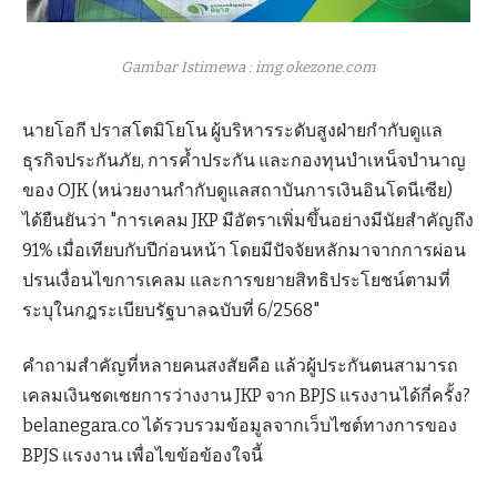
Gambar Istimewa : img.okezone.com
นายโอกี ปราสโตมิโยโน ผู้บริหารระดับสูงฝ่ายกำกับดูแล
ธุรกิจประกันภัย, การค้ำประกัน และกองทุนบำเหน็จบำนาญ
ของ OJK (หน่วยงานกำกับดูแลสถาบันการเงินอินโดนีเซีย)
ได้ยืนยันว่า "การเคลม JKP มีอัตราเพิ่มขึ้นอย่างมีนัยสำคัญถึง
91% เมื่อเทียบกับปีก่อนหน้า โดยมีปัจจัยหลักมาจากการผ่อน
ปรนเงื่อนไขการเคลม และการขยายสิทธิประโยชน์ตามที่
ระบุในกฎระเบียบรัฐบาลฉบับที่ 6/2568"
คำถามสำคัญที่หลายคนสงสัยคือ แล้วผู้ประกันตนสามารถ
เคลมเงินชดเชยการว่างงาน JKP จาก BPJS แรงงานได้กี่ครั้ง?
belanegara.co ได้รวบรวมข้อมูลจากเว็บไซต์ทางการของ
BPJS แรงงาน เพื่อไขข้อข้องใจนี้