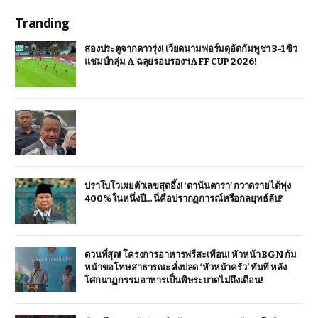
Tranding
สองประตูจากดาวรุ่ง! เวียดนามฟอร์มดุอัดกัมพูชา 3-1 ซิว
แชมป์กลุ่ม A ฉลุยรอบรองฯ AFF CUP 2026!
ปราโบโวเผยตัวเลขสุดอึ้ง! ‘ดานันตารา’ กวาดรายได้พุ่ง
400% ในหนึ่งปี… นี่คือปรากฏการณ์หรือกลยุทธ์ลับ?
ด่วนที่สุด! โครงการอาหารฟรีสะเทือน! หัวหน้า BGN ก้ม
หน้าขอโทษสาธารณะ สั่งปลด ‘หัวหน้าครัว’ ทันที หลัง
โศกนาฏกรรมอาหารเป็นพิษระบาดไม่ถึงเดือน!