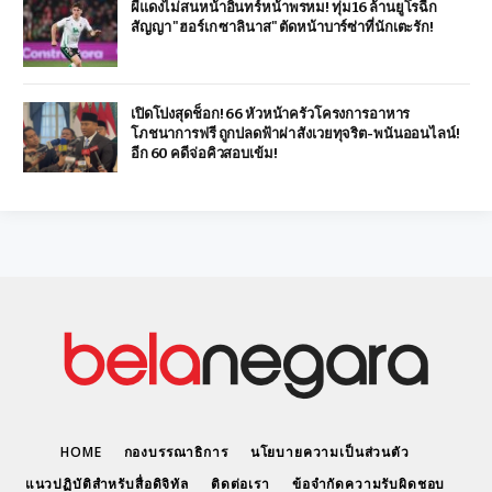
ผีแดงไม่สนหน้าอินทร์หน้าพรหม! ทุ่ม 16 ล้านยูโรฉีก
สัญญา "ฮอร์เก ซาลินาส" ตัดหน้าบาร์ซ่าที่นักเตะรัก!
เปิดโปงสุดช็อก! 66 หัวหน้าครัวโครงการอาหาร
โภชนาการฟรี ถูกปลดฟ้าผ่า สังเวยทุจริต-พนันออนไลน์!
อีก 60 คดีจ่อคิวสอบเข้ม!
HOME
กองบรรณาธิการ
นโยบายความเป็นส่วนตัว
แนวปฏิบัติสำหรับสื่อดิจิทัล
ติดต่อเรา
ข้อจำกัดความรับผิดชอบ