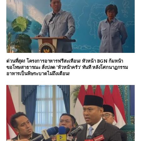
ด่วนที่สุด! โครงการอาหารฟรีสะเทือน! หัวหน้า BGN ก้มหน้า
ขอโทษสาธารณะ สั่งปลด ‘หัวหน้าครัว’ ทันที หลังโศกนาฏกรรม
อาหารเป็นพิษระบาดไม่ถึงเดือน!