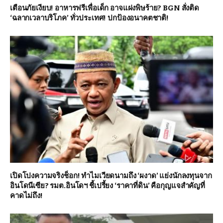
เตือนภัยเงียบ! อาหารฟรีเพื่อเด็ก อาจแฝงพิษร้าย? BGN สั่งติด
‘ฉลากเวลาบริโภค’ ทั่วประเทศ! ปกป้องอนาคตชาติ!
เปิดโปงความจริงช็อก! ทำไมเวียดนามถึง ‘ผงาด’ แย่งนักลงทุนจาก
อินโดนีเซีย? รมต.อินโดฯ ชี้เปรี้ยง ‘ราคาที่ดิน’ คือกุญแจสำคัญที่
คาดไม่ถึง!