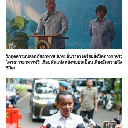
วิกฤตความปลอดภัยอาหาร! สภช. ลั่นวาจา เตรียมสั่งปิดถาวร ‘ครัว
โครงการอาหารฟรี’ เกือบพันแห่ง หลังพบปนเปื้อน เสี่ยงอันตรายถึง
ชีวิต!