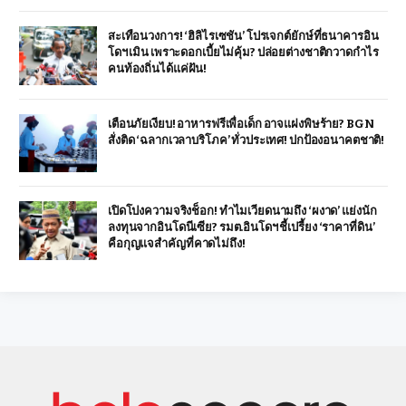
สะเทือนวงการ! ‘ฮิลิไรเซชัน’ โปรเจกต์ยักษ์ที่ธนาคารอิน
โดฯ เมิน เพราะดอกเบี้ยไม่คุ้ม? ปล่อยต่างชาติกวาดกำไร
คนท้องถิ่นได้แค่ฝัน!
เตือนภัยเงียบ! อาหารฟรีเพื่อเด็ก อาจแฝงพิษร้าย? BGN
สั่งติด ‘ฉลากเวลาบริโภค’ ทั่วประเทศ! ปกป้องอนาคตชาติ!
เปิดโปงความจริงช็อก! ทำไมเวียดนามถึง ‘ผงาด’ แย่งนัก
ลงทุนจากอินโดนีเซีย? รมต.อินโดฯ ชี้เปรี้ยง ‘ราคาที่ดิน’
คือกุญแจสำคัญที่คาดไม่ถึง!