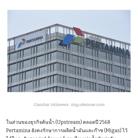
Gambar Istimewa : img.okezone.com
ในส่วนของธุรกิจต้นน้ำ (Upstream) ตลอดปี 2568
Pertamina ยังคงรักษาการผลิตน้ำมันและก๊าซ (Migas) ไว้