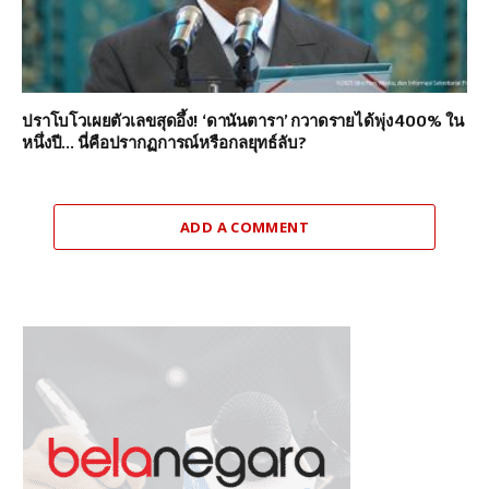
ปราโบโวเผยตัวเลขสุดอึ้ง! ‘ดานันตารา’ กวาดรายได้พุ่ง 400% ใน
หนึ่งปี… นี่คือปรากฏการณ์หรือกลยุทธ์ลับ?
ADD A COMMENT