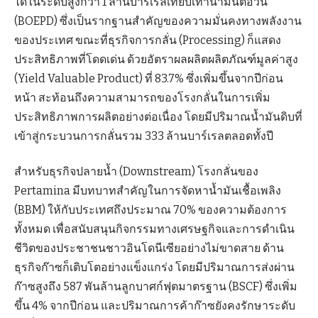
ได้ในระดับสูงกว่า 1 ล้านบาร์เรลเทียบเท่าน้ำมันต่อวัน
(BOEPD) ซึ่งเป็นรากฐานสำคัญของความมั่นคงทางพลังงาน
ของประเทศ ขณะที่ธุรกิจการกลั่น (Processing) ก็แสดง
ประสิทธิภาพที่โดดเด่น ด้วยอัตราผลผลิตผลิตภัณฑ์มูลค่าสูง
(Yield Valuable Product) ที่ 83.7% ซึ่งเพิ่มขึ้นจากปีก่อน
หน้า สะท้อนถึงความสามารถของโรงกลั่นในการเพิ่ม
ประสิทธิภาพการผลิตอย่างต่อเนื่อง โดยมีปริมาณน้ำมันดิบที่
เข้าสู่กระบวนการกลั่นรวม 333 ล้านบาร์เรลตลอดทั้งปี
สำหรับธุรกิจปลายน้ำ (Downstream) โรงกลั่นของ
Pertamina มีบทบาทสำคัญในการจัดหาน้ำมันเชื้อเพลิง
(BBM) ให้กับประเทศถึงประมาณ 70% ของความต้องการ
ทั้งหมด เพื่อสนับสนุนกิจกรรมทางเศรษฐกิจและการดำเนิน
ชีวิตของประชาชนชาวอินโดนีเซียอย่างไม่ขาดสาย ด้าน
ธุรกิจก๊าซก็เติบโตอย่างแข็งแกร่ง โดยมีปริมาณการส่งผ่าน
ก๊าซสูงถึง 587 พันล้านลูกบาศก์ฟุตมาตรฐาน (BSCF) ซึ่งเพิ่ม
ขึ้น 4% จากปีก่อน และปริมาณการค้าก๊าซยังคงรักษาระดับ