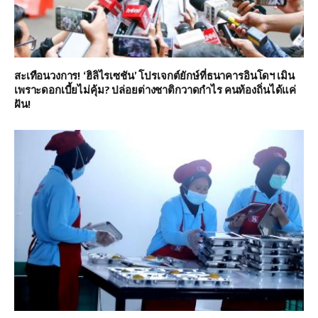
สะเทือนวงการ! ‘ฮิลิไรเซชัน’ โปรเจกต์ยักษ์ที่ธนาคารอินโดฯ เมิน
เพราะดอกเบี้ยไม่คุ้ม? ปล่อยต่างชาติกวาดกำไร คนท้องถิ่นได้แค่
ฝัน!