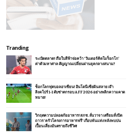
Tranding
ระเบิดตลาด! เรือใบสีฟ้าจ่อคว้า ‘วันเดอร์คิดโมร็อกโก’
ค่าตัวมหาศาล สัญญาณเปลี่ยนผ่านยุคกลางสนาม?
ช็อกโลกฟุตบอลอาเซียน! อินโดนีเซียฝันสลาย เจ๊า
สิงคโปร์ 1-1 ดับซ่าตกรอบ AFF 2026 อย่างพลิกความคาด
หมาย!
วิกฤตความปลอดภัยอาหาร! สภช. ลั่นวาจา เตรียมสั่งปิด
ถาวร ‘ครัวโครงการอาหารฟรี’ เกือบพันแห่ง หลังพบปน
เปื้อน เสี่ยงอันตรายถึงชีวิต!