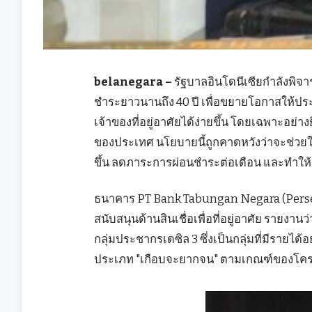
belanegara –
รัฐบาลอินโดนีเซียกำลังพิจาร
ชำระยาวนานถึง 40 ปี เพื่อขยายโอกาสให้ประ
เจ้าของที่อยู่อาศัยได้ง่ายขึ้น โดยเฉพาะอย่างย
ของประเทศ นโยบายนี้ถูกคาดหวังว่าจะช่วยให้
ขึ้น ลดภาระการผ่อนชำระต่อเดือน และทำให้ค
ธนาคาร PT Bank Tabungan Negara (Persero)
สนับสนุนด้านสินเชื่อเพื่อที่อยู่อาศัย รายงานว
กลุ่มประชากรเดซิล 3 ซึ่งเป็นกลุ่มที่มีรายได้อ
ประเภท "เกือบจะยากจน" ตามเกณฑ์ของโคร