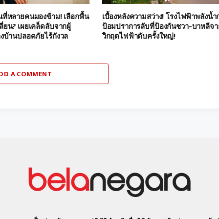
นที่หลายคนมองข้าม! เลือกพื้น
เบื้องหลังความสว่าง! โรงไฟฟ้าพลังน้ำก
ี่ยน? เผยเคล็ดลับจากผู้
ป้อมปราการลับที่ป้องกันชวา-บาหลีจา
างบ้านปลอดภัยไร้กังวล
วิกฤตไฟฟ้าดับครั้งใหญ่!
DD A COMMENT