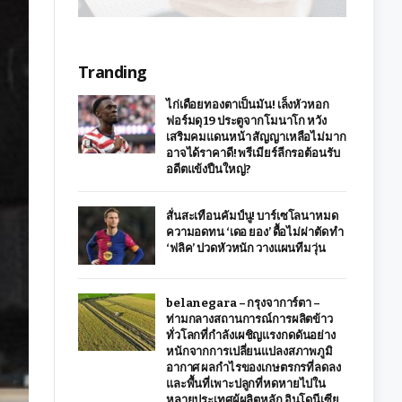
Tranding
ไก่เดือยทองตาเป็นมัน! เล็งหัวหอก
ฟอร์มดุ 19 ประตูจากโมนาโก หวัง
เสริมคมแดนหน้า สัญญาเหลือไม่มาก
อาจได้ราคาดี! พรีเมียร์ลีกรอต้อนรับ
อดีตแข้งปืนใหญ่?
สั่นสะเทือนคัมป์นู! บาร์เซโลนาหมด
ความอดทน ‘เดอ ยอง’ ดื้อไม่ผ่าตัด ทำ
‘ฟลิค’ ปวดหัวหนัก วางแผนทีมวุ่น
belanegara – กรุงจาการ์ตา –
ท่ามกลางสถานการณ์การผลิตข้าว
ทั่วโลกที่กำลังเผชิญแรงกดดันอย่าง
หนักจากการเปลี่ยนแปลงสภาพภูมิ
อากาศ ผลกำไรของเกษตรกรที่ลดลง
และพื้นที่เพาะปลูกที่หดหายไปใน
หลายประเทศผู้ผลิตหลัก อินโดนีเซีย