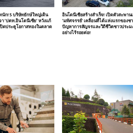
ก! 5 บริษัทยักษ์ใหญ่เดิน
อินโดนีเซียสร้างสำเร็จ! เปิดตัวสะพา
จา ‘ปตท.อินโดนีเซีย’ หวังแก้
‘มหัศจรรย์’ เคลื่อนที่ได้แห่งแรกของชา
 เปิดประตูโอกาสทองในตลาด
ปัญหาการสัญจรและวิถีชีวิตชาวประมง
อย่างไร้รอยต่อ!