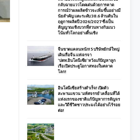
กลับฉายแววโดดเด่นด้วยการคาด
การณ์ว่าผลผลิตข้าวจะเพิ่มขึ้นอย่างมี
นัยสำคัญ แตะระดับ 38.6 ล้านตันใน
ฤดูการผลิตปี 2026/2027 ซึ่งเป็น
สัญญาณเชิงบวกที่สวนทางกับแนว
โน้มทั่วโลกอย่างสิ้นเชิง
จีนขาดแคลนหนัก! 5 บริษัทยักษ์ใหญ่
เดินเรือจีน แห่เจรจา
‘ปตท.อินโดนีเซีย’ หวังแก้ปัญหาลูก
เรือ เปิดประตูโอกาสทองในตลาด
โลก!
อินโดนีเซียสร้างสำเร็จ! เปิดตัว
สะพานแขวน ‘มหัศจรรย์’ เคลื่อนที่ได้
แห่งแรกของชาติ แก้ปัญหาการสัญจร
และวิถีชีวิตชาวประมงได้อย่างไร้รอย
ต่อ!