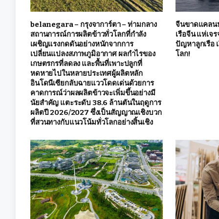
belanegara – กรุงจาการ์ตา – ท่ามกลาง
จีนขาดแคลนหนั
สถานการณ์การผลิตข้าวทั่วโลกที่กำลัง
เรือจีน แห่เจร
เผชิญแรงกดดันอย่างหนักจากการ
ปัญหาลูกเรือ
เปลี่ยนแปลงสภาพภูมิอากาศ ผลกำไรของ
โลก!
เกษตรกรที่ลดลง และพื้นที่เพาะปลูกที่
หดหายไปในหลายประเทศผู้ผลิตหลัก
อินโดนีเซียกลับฉายแววโดดเด่นด้วยการ
คาดการณ์ว่าผลผลิตข้าวจะเพิ่มขึ้นอย่างมี
นัยสำคัญ แตะระดับ 38.6 ล้านตันในฤดูการ
ผลิตปี 2026/2027 ซึ่งเป็นสัญญาณเชิงบวก
ที่สวนทางกับแนวโน้มทั่วโลกอย่างสิ้นเชิง