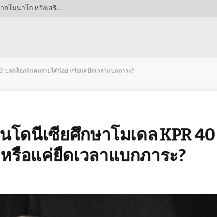
ไก่เดือยทองตาเป็นมัน! เล็งหัวหอกฟอร์มดุ 19 ประตูจากโมนาโก หวังเสริมคมแดนหน้า สัญญาเหลือไม่มาก อาจได้ราคาดี! พรีเมียร์ลีกรอต้อนรับอดีตแข้งปืนใหญ่?
0 ปี: ปลดล็อกฝันคนรายได้น้อย หรือแค่ยืดเวลาแบกภาระ?
 อินโดนีเซียศึกษาโมเดล KPR 40 
 หรือแค่ยืดเวลาแบกภาระ?