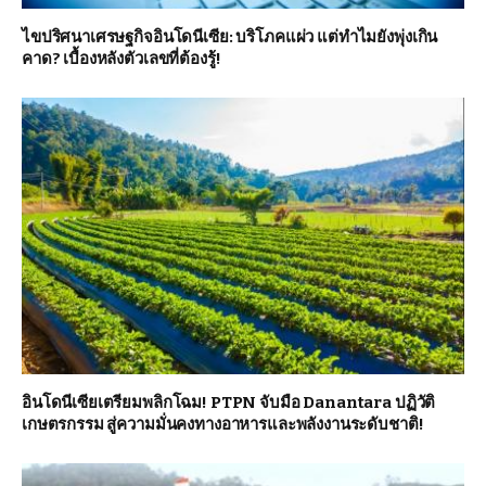
ไขปริศนาเศรษฐกิจอินโดนีเซีย: บริโภคแผ่ว แต่ทำไมยังพุ่งเกิน
คาด? เบื้องหลังตัวเลขที่ต้องรู้!
อินโดนีเซียเตรียมพลิกโฉม! PTPN จับมือ Danantara ปฏิวัติ
เกษตรกรรม สู่ความมั่นคงทางอาหารและพลังงานระดับชาติ!