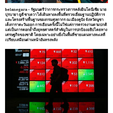
belanegara – รัฐมนตรีว่าการกระทรวงการคลังอินโดนีเซีย นาย
ปุรบายา ยูดี ซาเดวา ได้เดินทางลงพื้นที่ตรวจเยี่ยมฐานปฏิบัติการ
และโครงสร้างพื้นฐานของกรมศุลกากร ณ เมืองคูปัง จังหวัดนูซา
เต็งการาตะวันออก การเยือนครั้งนี้ไม่ใช่แค่การตรวจงานตามปกติ
แต่เป็นการตอกย้ำถึงยุทธศาสตร์สำคัญในการปกป้องอธิปไตยทาง
เศรษฐกิจของชาติ โดยเฉพาะอย่างยิ่งในพื้นที่ชายแดนทางทะเลที่
เปรียบเสมือนด่านหน้าอันทรงพลัง