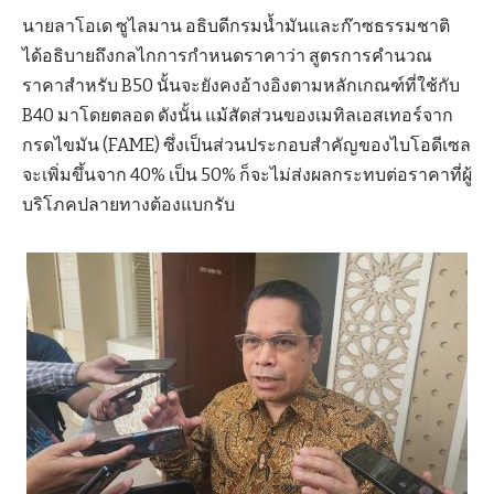
นายลาโอเด ซูไลมาน อธิบดีกรมน้ำมันและก๊าซธรรมชาติ
ได้อธิบายถึงกลไกการกำหนดราคาว่า สูตรการคำนวณ
ราคาสำหรับ B50 นั้นจะยังคงอ้างอิงตามหลักเกณฑ์ที่ใช้กับ
B40 มาโดยตลอด ดังนั้น แม้สัดส่วนของเมทิลเอสเทอร์จาก
กรดไขมัน (FAME) ซึ่งเป็นส่วนประกอบสำคัญของไบโอดีเซล
จะเพิ่มขึ้นจาก 40% เป็น 50% ก็จะไม่ส่งผลกระทบต่อราคาที่ผู้
บริโภคปลายทางต้องแบกรับ