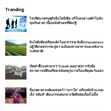
Tranding
ไขปริศนาเศรษฐกิจอินโดนีเซีย: บริโภคแผ่ว แต่ทำไมยัง
พุ่งเกินคาด? เบื้องหลังตัวเลขที่ต้องรู้!
อินโดนีเซียเตรียมพลิกโฉม! PTPN จับมือ Danantara
ปฏิวัติเกษตรกรรม สู่ความมั่นคงทางอาหารและพลังงาน
ระดับชาติ!
เปิดคำชี้แจงด่วน! PT Timah เผยมาตรการรับมือ
สถานการณ์ตึงเครียด หลังเหตุวุ่นวายในเบลิตุงตะวันออก
ช็อกตลาด! หงส์แดงจ่อคว้า "อเราโฮ" เสริมหลังบ้าน แถม
เล็ง "อดัมส์" เติมแกร่งแดนกลาง ปิดดีลต่อเนื่องไม่ยั้ง!