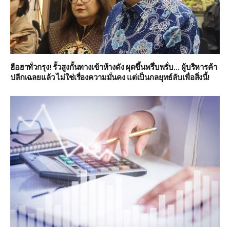
ฮือฮาทั่วกรุง! รั้วสูงกั้นทางเข้าห้างดัง ผุดขึ้นพรึ่บพรั่บ… ผู้บริหารค้า
ปลีกเฉลยแล้ว ไม่ใช่เรื่องความมั่นคง แต่เป็นกลยุทธ์ลับเพื่อสิ่งนี้!