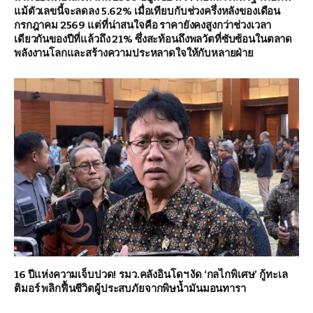
แม้ตัวเลขนี้จะลดลง 5.62% เมื่อเทียบกับช่วงครึ่งหลังของเดือน
กรกฎาคม 2569 แต่ที่น่าสนใจคือ ราคายังคงสูงกว่าช่วงเวลา
เดียวกันของปีที่แล้วถึง 21% ซึ่งสะท้อนถึงพลวัตที่ซับซ้อนในตลาด
พลังงานโลกและสร้างความประหลาดใจให้กับหลายฝ่าย
16 ปีแห่งความเจ็บปวด! รมว.คลังอินโดฯ งัด ‘กลไกพิเศษ’ กู้ทะเล
ติมอร์ พลิกฟื้นชีวิตผู้ประสบภัยจากพิษน้ำมันมอนทารา