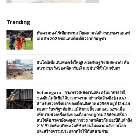
Tranding
ทัพดาวทองไร้เทียมทาน! เวียดนามจ่อลิ่วรอบรองฯ เอเอฟ
เอฟ คัพ 2026 ขอแค่แต้มเดียวจากกัมพูชา
อินโดนีเซียเดิมพันครั้งใหญ่! เขตเศรษฐกิจพิเศษบาตัง คือ
สนามรบจริงของ ‘ดีคาร์บอไนเซชัน’ ที่ทั่วโลกจับตา
belanegara – กระทรวงพลังงานและทรัพยากรธรณี
ของอินโดนีเซียได้ประกาศราคาถ่านหินอ้างอิง (HBA)
สำหรับช่วงครึ่งแรกของเดือนสิงหาคม 2569 อยู่ที่ 124.44
ดอลลาร์สหรัฐฯ ต่อตัน แม้ตัวเลขนี้จะลดลง 5.62% เมื่อ
เทียบกับช่วงครึ่งหลังของเดือนกรกฎาคม 2569 แต่ที่น่า
สนใจคือ ราคายังคงสูงกว่าช่วงเวลาเดียวกันของปีที่แล้วถึง
21% ซึ่งสะท้อนถึงพลวัตที่ซับซ้อนในตลาดพลังงานโลก
และสร้างความประหลาดใจให้กับหลายฝ่าย