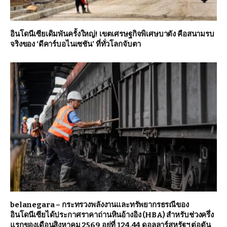
อินโดนีเซียเดิมพันครั้งใหญ่! เขตเศรษฐกิจพิเศษบาตัง คือสนามรบ
จริงของ ‘ดีคาร์บอไนเซชัน’ ที่ทั่วโลกจับตา
belanegara – กระทรวงพลังงานและทรัพยากรธรณีของ
อินโดนีเซียได้ประกาศราคาถ่านหินอ้างอิง (HBA) สำหรับช่วงครึ่ง
แรกของเดือนสิงหาคม 2569 อยู่ที่ 124.44 ดอลลาร์สหรัฐฯ ต่อตัน