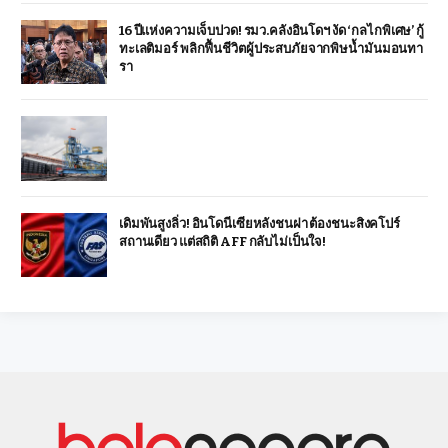
16 ปีแห่งความเจ็บปวด! รมว.คลังอินโดฯ งัด ‘กลไกพิเศษ’ กู้
ทะเลติมอร์ พลิกฟื้นชีวิตผู้ประสบภัยจากพิษน้ำมันมอนทา
รา
เดิมพันสูงลิ่ว! อินโดนีเซียหลังชนฝา ต้องชนะสิงคโปร์
สถานเดียว แต่สถิติ AFF กลับไม่เป็นใจ!